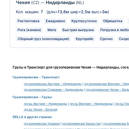
Чехия
Нидерланды
(CZ)
—
(NL)
Кол. машин:
7
(длн=
13,6м
шир=
2,5м
выс=
3м
)
Растентовка
Ежедневно
Круглосуточно
Обрешетка
Рога (коники)
Мега
Быстрая выгрузка
Погрузка в любо
Сборный груз (консолидация)
Кругорейс
Срочно
Скор
Грузы и Транспорт для грузоперевозки Чехия — Нидерланды, сосе
Грузоперевозки
– Транспорт:
|
грузоперевозки Австрия – Нидерланды
грузоперевозки Венгрия – Ни
|
грузоперевозки Словакия – Нидерланды
грузоперевозки Чехия – Бель
Грузоперевозки –
Грузы
:
|
|
грузы Австрия – Нидерланды
грузы Венгрия – Нидерланды
грузы Ге
грузы Чехия – Бельгия
DELLA в других странах
:
|
|
грузоперевозки Украина
грузоперевозки Казахстан
грузоперевозки 