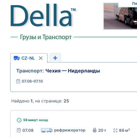
Пя
CZ-NL
Транспорт:
Чехия — Нидерланды
07.08–07.10
Найдено
1
, на странице:
25
58 минут
назад
рефрижератор
07.08
20 т
86 м³