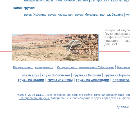
|
|
|
transportation Latvia
transportation Lithuania
transportation Estonia
від
Поиск грузов
:
|
|
|
|
грузы Украина
грузы Казахстан
грузы Молдова
вантажі Україна
жү
Раздел «Попут
Грузоперевозки 
в сфере автомо
приоритет — акт
для Вас!
|
|
Расценки на грузоперевозки
Расценки на грузоперевозки Узбекистан
Расценк
|
|
|
найти груз
грузы Узбекистан
грузы из Польши
грузы из Герма
|
|
|
грузы из Италии
грузы из Литвы
грузы из Финляндии
перевезти 
©1995–2026 DELLA. Все содержание данного сайта, включая оформление, стил
Все права защищены.
Копирование и размещение в других средствах информа
0.21(aws2)
070826-09:16:15
ДЕЛЛА®