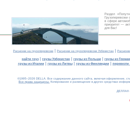
Раздел «Попут
Грузоперевозки 
в сфере автомо
приоритет — акт
для Вас!
|
|
Расценки на грузоперевозки
Расценки на грузоперевозки Узбекистан
Расценк
|
|
|
найти груз
грузы Узбекистан
грузы из Польши
грузы из Герма
|
|
|
грузы из Италии
грузы из Литвы
грузы из Финляндии
перевезти 
©1995–2026 DELLA. Все содержание данного сайта, включая оформление, стил
Все права защищены.
Копирование и размещение в других средствах информа
0.15(aws2)
090826-15:46:56
ДЕЛЛА®