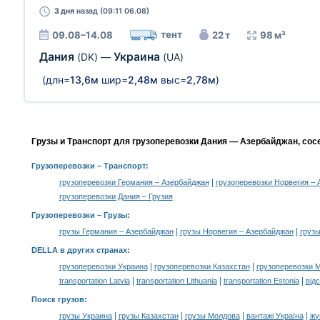
3 дня
назад (09:11 06.08)
тент
09.08–14.08
22 т
98 м³
Дания
Украина
(DK)
—
(UA)
(длн=
13,6м
шир=
2,48м
выс=
2,78м
)
Грузы и Транспорт для грузоперевозки Дания — Азербайджан, сос
Грузоперевозки
– Транспорт:
|
грузоперевозки Германия – Азербайджан
грузоперевозки Норвегия –
грузоперевозки Дания – Грузия
Грузоперевозки –
Грузы
:
|
|
грузы Германия – Азербайджан
грузы Норвегия – Азербайджан
груз
DELLA в других странах
:
|
|
грузоперевозки Украина
грузоперевозки Казахстан
грузоперевозки 
|
|
|
transportation Latvia
transportation Lithuania
transportation Estonia
від
Поиск грузов
:
|
|
|
|
грузы Украина
грузы Казахстан
грузы Молдова
вантажі Україна
жү