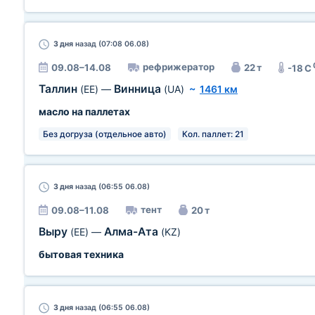
3 дня
назад (07:08 06.08)
рефрижератор
09.08–14.08
22 т
-18 C
Таллин
Винница
(EE)
—
(UA)
~
1461 км
масло на паллетах
Без догруза (отдельное авто)
Кол. паллет: 21
3 дня
назад (06:55 06.08)
тент
09.08–11.08
20 т
Выру
Алма-Ата
(EE)
—
(KZ)
бытовая техника
3 дня
назад (06:55 06.08)