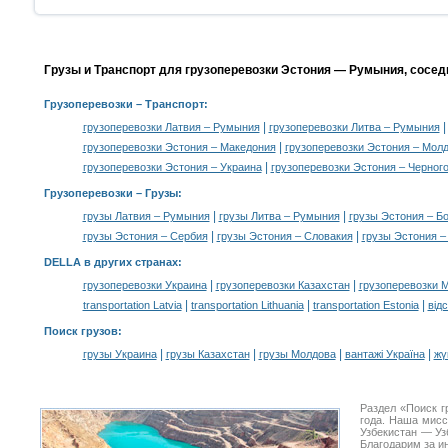
Грузы и Транспорт для грузоперевозки Эстония — Румыния, сосед
Грузоперевозки
– Транспорт:
|
грузоперевозки Латвия – Румыния
грузоперевозки Литва – Румыния
|
грузоперевозки Эстония – Македония
грузоперевозки Эстония – Мол
|
грузоперевозки Эстония – Украина
грузоперевозки Эстония – Черног
Грузоперевозки –
Грузы
:
|
|
грузы Латвия – Румыния
грузы Литва – Румыния
грузы Эстония – Б
|
|
грузы Эстония – Сербия
грузы Эстония – Словакия
грузы Эстония –
DELLA в других странах
:
|
|
грузоперевозки Украина
грузоперевозки Казахстан
грузоперевозки 
|
|
|
transportation Latvia
transportation Lithuania
transportation Estonia
від
Поиск грузов
:
|
|
|
|
грузы Украина
грузы Казахстан
грузы Молдова
вантажі Україна
жү
Раздел «Поиск г
года. Наша мис
Узбекистан — Уз
Благодарим за и