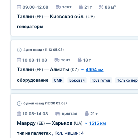
тент
09.08–12.08
21 т
86 м³
Таллин
Киевская обл.
(EE)
—
(UA)
генераторы
4 дня
назад (11:13 05.08)
тент
10.08–11.08
18 т
Таллин
Алматы
(EE)
—
(KZ)
~
4994 км
оборудование
CMR
Боковая
Груз готов
Только пер
6 дней
назад (12:30 03.08)
крытая
10.08–14.08
21 т
Маарду
Харьков
(EE)
—
(UA)
~
1515 км
тнп на паллетах
, Кол. машин:
4