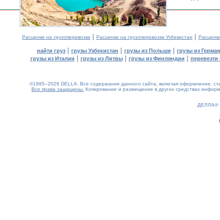
|
|
Расценки на грузоперевозки
Расценки на грузоперевозки Узбекистан
Расценк
|
|
|
найти груз
грузы Узбекистан
грузы из Польши
грузы из Герма
|
|
|
грузы из Италии
грузы из Литвы
грузы из Финляндии
перевезти 
©1995–2026 DELLA. Все содержание данного сайта, включая оформление, стил
Все права защищены.
Копирование и размещение в других средствах информа
0.15(aws4)
090826-17:58:13
ДЕЛЛА®