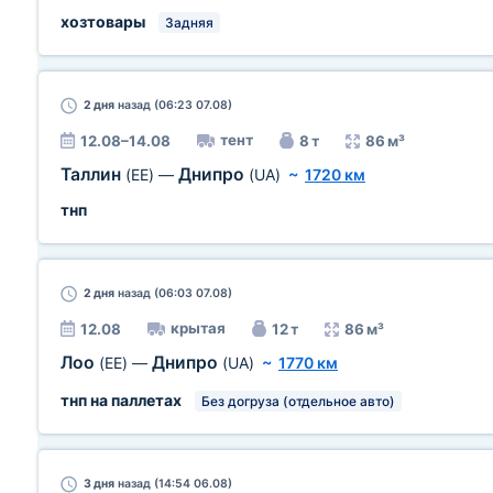
хозтовары
Задняя
2 дня
назад (06:23 07.08)
тент
12.08–14.08
8 т
86 м³
Таллин
Днипро
(EE)
—
(UA)
~
1720 км
тнп
2 дня
назад (06:03 07.08)
крытая
12.08
12 т
86 м³
Лоо
Днипро
(EE)
—
(UA)
~
1770 км
тнп на паллетах
Без догруза (отдельное авто)
3 дня
назад (14:54 06.08)