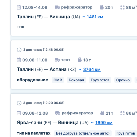
рефрижератор
12.08–14.08
20 т
86 м³
Таллин
Винница
(EE)
—
(UA)
~
1461 км
тнп
3 дня
назад (12:48 06.08)
тент
09.08–11.08
18 т
Таллин
Астана
(EE)
—
(KZ)
~
3764 км
оборудование
CMR
Боковая
Груз готов
Срочно
3 дня
назад (12:20 06.08)
рефрижератор
09.08–12.08
21 т
86 м³
Ярва-яани
Винница
(EE)
—
(UA)
~
1699 км
тнп на паллетах
Без догруза (отдельное авто)
Груз готов