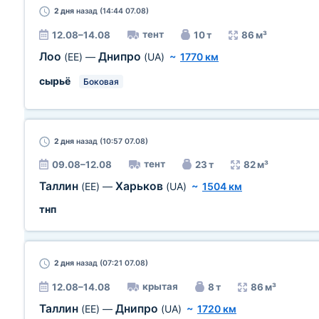
2 дня
назад (14:44 07.08)
тент
12.08–14.08
10 т
86 м³
Лоо
Днипро
(EE)
—
(UA)
~
1770 км
сырьё
Боковая
2 дня
назад (10:57 07.08)
тент
09.08–12.08
23 т
82 м³
Таллин
Харьков
(EE)
—
(UA)
~
1504 км
тнп
2 дня
назад (07:21 07.08)
крытая
12.08–14.08
8 т
86 м³
Таллин
Днипро
(EE)
—
(UA)
~
1720 км