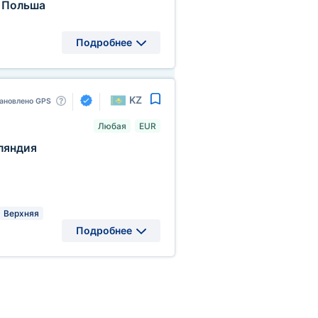
Польша
Подробнее
KZ
ановлено GPS
Любая
EUR
ляндия
Верхняя
Подробнее