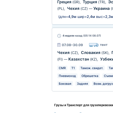
Греция
Турция
Э
(GR)
,
(TR)
,
Чехия
Украина
(PL)
,
(CZ)
—
(
(длн=
4,9м
шир=
2,4м
выс=
2,3
4 недели
назад (05:14 08.07)
тент
07.08–30.09
Чехия
Словакия
(CZ)
,
(SK)
,
Казахстан
Узбек
(FI)
—
(KZ)
,
CMR
T1
Тамож. свидет.
Та
Пневмоход
Обрешетка
Съемн
Боковая
Задняя
Возм. догруз
Грузы и Транспорт для грузоперевозк