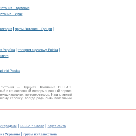
|
 Эстония – Армения
Эстония – Ирак
|
|
Болгария
грузы Эстония – Греция
|
|
я Україна
transport ciężarowy Polska
rutiere
adunki Polska
ки Эстония — Турция». Компания DELLA™
бный и качественный информационный сервис
международных грузоперевозок. Наш главный
ашему сервису, всегда рады быть полезными
|
|
у городами
DELLA™ Classic
Карта сайта
|
 из Украины
грузы из Казахстана