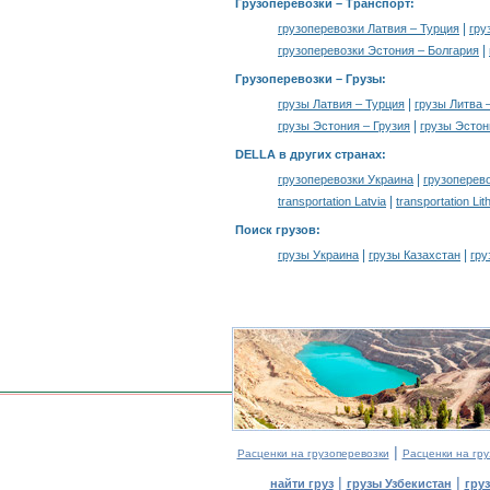
Грузоперевозки
– Транспорт:
|
грузоперевозки Латвия – Турция
гру
|
грузоперевозки Эстония – Болгария
Грузоперевозки –
Грузы
:
|
грузы Латвия – Турция
грузы Литва 
|
грузы Эстония – Грузия
грузы Эстон
DELLA в других странах
:
|
грузоперевозки Украина
грузоперев
|
transportation Latvia
transportation Lit
Поиск грузов
:
|
|
грузы Украина
грузы Казахстан
гру
|
Расценки на грузоперевозки
Расценки на гру
|
|
найти груз
грузы Узбекистан
гру