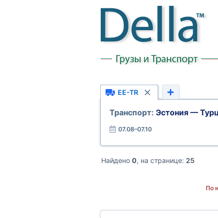
EE-TR
Транспорт:
Эстония — Тур
07.08–07.10
Найдено
0
, на странице:
25
По 