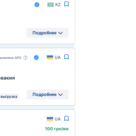
KZ
Подробнее
UA
ановлено GPS
овакия
Подробнее
 выгрузка
UA
100 грн/км