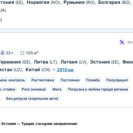
стония
Норвегия
Румыния
Болгария
(EE)
,
(NO)
,
(RO)
,
(BG)
,
UA)
м
)
Уст
22 т
105 м³
Германия
Литва
Латвия
Эстония
Фин
(DE)
,
(LT)
,
(LV)
,
(EE)
,
истан
Китай
(UZ)
,
(CN)
~
2610 км
мож. контроль
Растентовка
Постоянно
Пломба
Полуприцеп
. стойки
Рога (коники)
Мега
Погрузка в любом городе региона
Без догруза (отдельное авто)
и Эстония — Турция, соседние направления: