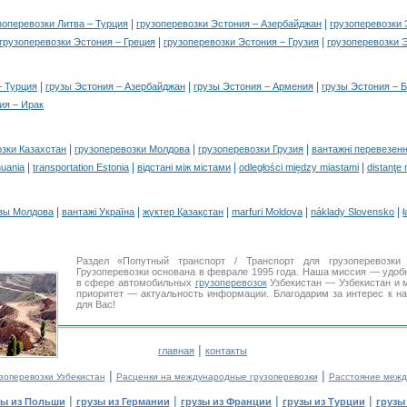
|
|
зоперевозки Литва – Турция
грузоперевозки Эстония – Азербайджан
грузоперевозки
|
|
грузоперевозки Эстония – Греция
грузоперевозки Эстония – Грузия
грузоперевозки 
|
|
|
– Турция
грузы Эстония – Азербайджан
грузы Эстония – Армения
грузы Эстония – 
ия – Ирак
|
|
|
озки Казахстан
грузоперевозки Молдова
грузоперевозки Грузия
вантажні перевезенн
|
|
|
|
huania
transportation Estonia
відстані між містами
odległości między miastami
distanţe 
|
|
|
|
|
зы Молдова
вантажі Україна
жүктер Қазақстан
marfuri Moldova
náklady Slovensko
ł
Раздел «Попутный транспорт / Транспорт для грузоперевоз
Грузоперевозки основана в феврале 1995 года. Наша миссия — удо
в сфере автомобильных
грузоперевозок
Узбекистан — Узбекистан и 
приоритет — актуальность информации. Благодарим за интерес к н
для Вас!
|
главная
контакты
|
|
зоперевозки Узбекистан
Расценки на международные грузоперевозки
Расстояние межд
|
|
|
|
зы из Польши
грузы из Германии
грузы из Франции
грузы из Турции
грузы