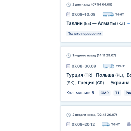
2 дня
назад (07:54 04.08)
тент
07.08–10.08
Таллин
Алматы
(EE)
—
(KZ)
Только перевозчик
1 неделю
назад (14:11 29.07)
тент
07.08–30.09
Турция
Польша
Б
(TR)
,
(PL)
,
Греция
Украина
(SK)
,
(GR)
—
Кол. машин:
5
CMR
T1
Ра
2 недели
назад (02:41 20.07)
тент
07.08–20.12