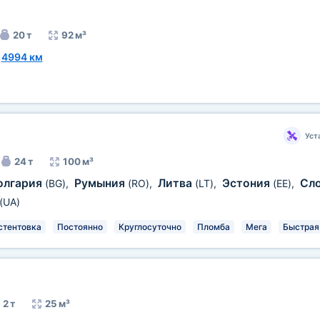
20 т
92 м³
~
4994 км
Уст
24 т
100 м³
олгария
Румыния
Литва
Эстония
Сл
(BG)
,
(RO)
,
(LT)
,
(EE)
,
(UA)
стентовка
Постоянно
Круглосуточно
Пломба
Мега
Быстрая
2 т
25 м³