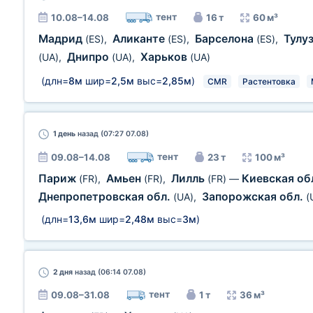
тент
10.08–14.08
16 т
60 м³
Мадрид
Аликанте
Барселона
Тулу
(ES)
,
(ES)
,
(ES)
,
Днипро
Харьков
(UA)
,
(UA)
,
(UA)
(длн=
8м
шир=
2,5м
выс=
2,85м
)
CMR
Растентовка
1 день
назад (07:27 07.08)
тент
09.08–14.08
23 т
100 м³
Париж
Амьен
Лилль
Киевская об
(FR)
,
(FR)
,
(FR)
—
Днепропетровская обл.
Запорожская обл.
(UA)
,
(
(длн=
13,6м
шир=
2,48м
выс=
3м
)
2 дня
назад (06:14 07.08)
тент
09.08–31.08
1 т
36 м³