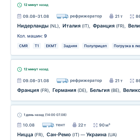
12 минут
назад
рефрижератор
09.08–31.08
21 т
8
Нидерланды
Италия
Франция
Вел
(NL)
,
(IT)
,
(FR)
,
Кол. машин:
9
CMR
T1
EKMT
Задняя
Полуприцеп
Погрузка в л
12 минут
назад
рефрижератор
09.08–31.08
21 т
8
Франция
Германия
Бельгия
Велик
(FR)
,
(DE)
,
(BE)
,
1 день
назад (14:00 07.08)
тент
10.08
22 т
90 м³
Ницца
Сан-Ремо
Украина
(FR)
,
(IT)
—
(UA)