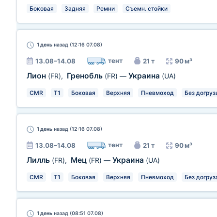
Боковая
Задняя
Ремни
Съемн. стойки
1 день
назад (12:16 07.08)
тент
13.08–14.08
21 т
90 м³
Лион
Гренобль
Украина
(FR)
,
(FR)
—
(UA)
CMR
T1
Боковая
Верхняя
Пневмоход
Без догруз
1 день
назад (12:16 07.08)
тент
13.08–14.08
21 т
90 м³
Лилль
Мец
Украина
(FR)
,
(FR)
—
(UA)
CMR
T1
Боковая
Верхняя
Пневмоход
Без догруз
1 день
назад (08:51 07.08)