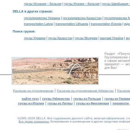
|
|
грузы Испания – Бельгия
грузы Италия – Бельгия
грузы Швейцария 
DELLA в других странах
:
|
|
грузоперевозки Украина
грузоперевозки Казахстан
грузоперевозки 
|
|
|
transportation Latvia
transportation Lithuania
transportation Estonia
від
Поиск грузов
:
|
|
|
|
грузы Украина
грузы Казахстан
грузы Молдова
вантажі Україна
жү
Раздел «Попут
Грузоперевозки 
в сфере автомо
приоритет — акт
для Вас!
|
|
Расценки на грузоперевозки
Расценки на грузоперевозки Узбекистан
Расценк
|
|
|
найти груз
грузы Узбекистан
грузы из Польши
грузы из Герма
|
|
|
грузы из Италии
грузы из Литвы
грузы из Финляндии
перевезти 
©1995–2026 DELLA. Все содержание данного сайта, включая оформление, стил
Все права защищены.
Копирование и размещение в других средствах информа
0.19(aws2)
090826-09:14:33