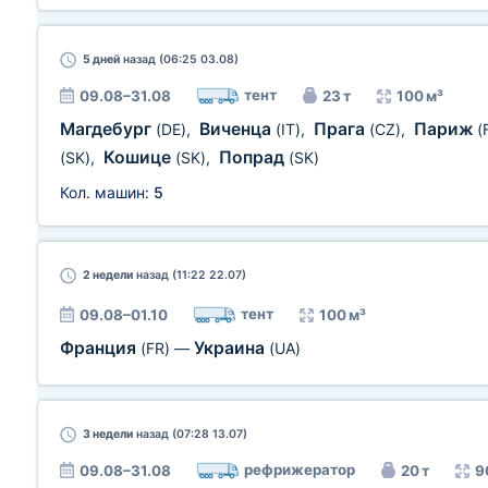
5 дней
назад (06:25 03.08)
тент
09.08–31.08
23 т
100 м³
Магдебург
Виченца
Прага
Париж
(DE)
,
(IT)
,
(CZ)
,
(
Кошице
Попрад
(SK)
,
(SK)
,
(SK)
Кол. машин:
5
2 недели
назад (11:22 22.07)
тент
09.08–01.10
100 м³
Франция
Украина
(FR)
—
(UA)
3 недели
назад (07:28 13.07)
рефрижератор
09.08–31.08
20 т
9