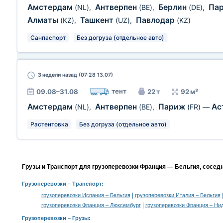
Амстердам
Антверпен
Берлин
Па
(NL)
,
(BE)
,
(DE)
,
Алматы
Ташкент
Павлодар
(KZ)
,
(UZ)
,
(KZ)
Санпаспорт
Без догруза (отдельное авто)
3 недели
назад (07:28 13.07)
тент
09.08–31.08
22 т
92 м³
Амстердам
Антверпен
Париж
Ас
(NL)
,
(BE)
,
(FR)
—
Растентовка
Без догруза (отдельное авто)
Грузы и Транспорт для грузоперевозки Франция — Бельгия, сосед
Грузоперевозки
– Транспорт:
|
грузоперевозки Испания – Бельгия
грузоперевозки Италия – Бельгия
|
грузоперевозки Франция – Люксембург
грузоперевозки Франция – Ни
Грузоперевозки –
Грузы
: