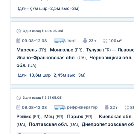
(длн=
7,7м
шир=
2,5м
выс=
3м
)
3 дня
назад (14:04 05.08)
тент
09.08–12.08
23 т
100 м³
Марсель
Монпэлье
Тулуза
Львовс
(FR)
,
(FR)
,
(FR)
—
Ивано-Франковская обл.
Черновицкая обл.
(UA)
,
обл.
(UA)
(длн=
13,6м
шир=
2,45м
выс=
3м
)
3 дня
назад (13:51 05.08)
рефрижератор
09.08–12.08
22 т
8
Реймс
Мец
Париж
Киевская обл.
(FR)
,
(FR)
,
(FR)
—
Полтавская обл.
Днепропетровская об
(UA)
,
(UA)
,