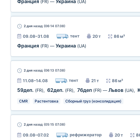
Франция
Украина
(FR)
—
(UA)
2 дня
назад (06:14 07.08)
тент
09.08–31.08
20 т
86 м³
Франция
Украина
(FR)
—
(UA)
2 дня
назад (06:13 07.08)
тент
11.08–14.08
21 т
86 м³
59деп.
62деп.
76деп
Львов
(FR)
,
(FR)
,
(FR)
—
(UA)
,
CMR
Растентовка
Сборный груз (консолидация)
2 дня
назад (05:15 07.08)
рефрижератор
09.08–07.02
20 т
8