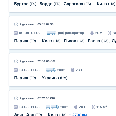
Бургос
Бордо
Сарагоса
Киев
(ES)
,
(FR)
,
(ES)
—
(UA)
2 дня
назад (05:09 07.08)
рефрижератор
09.08–07.02
20 т
8
Париж
Киев
Львов
Ровно
Л
(FR)
—
(UA)
,
(UA)
,
(UA)
,
2 дня
назад (22:54 06.08)
тент
10.08–17.08
23 т
Париж
Украина
(FR)
—
(UA)
2 дня
назад (07:22 06.08)
тент
10.08–11.08
20 т
115 м³
Авиньйон
Киев
(FR)
—
(UA)
~
2700 км