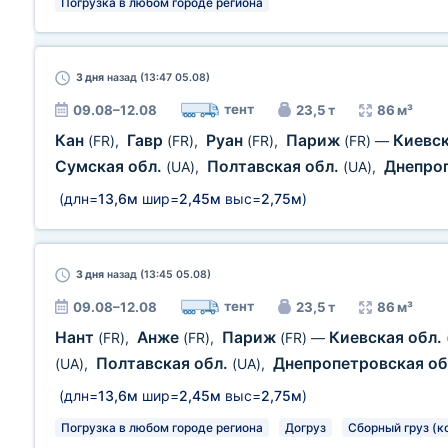
Погрузка в любом городе региона
3 дня
назад (13:47 05.08)
тент
09.08–12.08
23,5 т
86 м³
Кан
Гавр
Руан
Париж
Киевск
(FR)
,
(FR)
,
(FR)
,
(FR)
—
Сумская обл.
Полтавская обл.
Днепро
(UA)
,
(UA)
,
(длн=
13,6м
шир=
2,45м
выс=
2,75м
)
3 дня
назад (13:45 05.08)
тент
09.08–12.08
23,5 т
86 м³
Нант
Анже
Париж
Киевская обл.
(FR)
,
(FR)
,
(FR)
—
Полтавская обл.
Днепропетровская об
(UA)
,
(UA)
,
(длн=
13,6м
шир=
2,45м
выс=
2,75м
)
Погрузка в любом городе региона
Догруз
Сборный груз (к