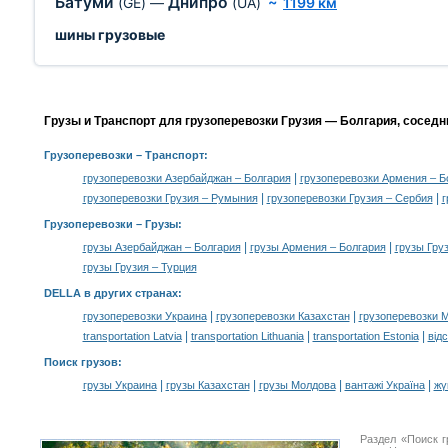
Батуми
Днипро
(GE)
—
(UA)
~
1199 км
шины грузовые
Грузы и Транспорт для грузоперевозки Грузия — Болгария, соседн
Грузоперевозки
– Транспорт:
|
грузоперевозки Азербайджан – Болгария
грузоперевозки Армения – Б
|
|
грузоперевозки Грузия – Румыния
грузоперевозки Грузия – Сербия
г
Грузоперевозки –
Грузы
:
|
|
грузы Азербайджан – Болгария
грузы Армения – Болгария
грузы Гру
грузы Грузия – Турция
DELLA в других странах
:
|
|
грузоперевозки Украина
грузоперевозки Казахстан
грузоперевозки 
|
|
|
transportation Latvia
transportation Lithuania
transportation Estonia
від
Поиск грузов
:
|
|
|
|
грузы Украина
грузы Казахстан
грузы Молдова
вантажі Україна
жү
Раздел «Поиск г