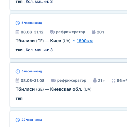
тнп
, Кол. машин:
3
5 часов
назад
рефрижератор
08.08–31.12
20 т
Тбилиси
Киев
(GE)
—
(UA)
~
1890 км
тнп
, Кол. машин:
3
5 часов
назад
рефрижератор
08.08–31.08
21 т
86 м³
Тбилиси
Киевская обл.
(GE)
—
(UA)
тнп
22 часа
назад