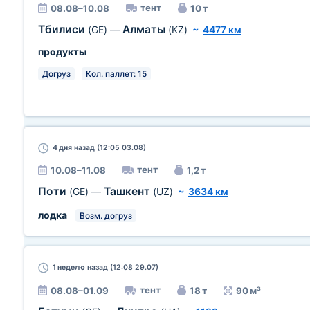
тент
08.08–10.08
10 т
Тбилиси
Алматы
(GE)
—
(KZ)
~
4477 км
продукты
Догруз
Кол. паллет: 15
4 дня
назад (12:05 03.08)
тент
10.08–11.08
1,2 т
Поти
Ташкент
(GE)
—
(UZ)
~
3634 км
лодка
Возм. догруз
1 неделю
назад (12:08 29.07)
тент
08.08–01.09
18 т
90 м³