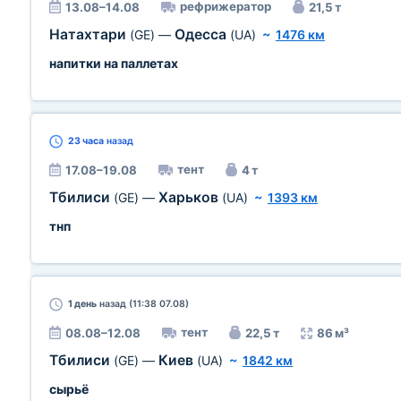
рефрижератор
13.08–14.08
21,5 т
Натахтари
Одесса
(GE)
—
(UA)
~
1476 км
напитки на паллетах
23 часа
назад
тент
17.08–19.08
4 т
Тбилиси
Харьков
(GE)
—
(UA)
~
1393 км
тнп
1 день
назад (11:38 07.08)
тент
08.08–12.08
22,5 т
86 м³
Тбилиси
Киев
(GE)
—
(UA)
~
1842 км
сырьё