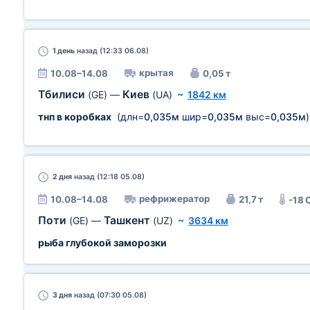
1 день
назад (12:33 06.08)
крытая
10.08–14.08
0,05 т
Тбилиси
Киев
(GE)
—
(UA)
~
1842 км
тнп в коробках
(длн=
0,035м
шир=
0,035м
выс=
0,035м
)
2 дня
назад (12:18 05.08)
рефрижератор
10.08–14.08
21,7 т
-18 
Поти
Ташкент
(GE)
—
(UZ)
~
3634 км
рыба глубокой заморозки
3 дня
назад (07:30 05.08)