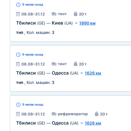
5 часов
назад
тент
08.08–31.12
20 т
Тбилиси
Киев
(GE)
—
(UA)
~
1890 км
тнп
, Кол. машин:
3
5 часов
назад
тент
08.08–31.12
20 т
Тбилиси
Одесса
(GE)
—
(UA)
~
1626 км
тнп
, Кол. машин:
3
5 часов
назад
рефрижератор
08.08–31.12
20 т
Тбилиси
Одесса
(GE)
—
(UA)
~
1626 км