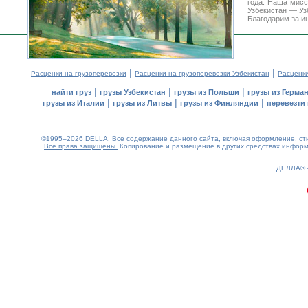
года. Наша мис
Узбекистан — Уз
Благодарим за и
|
|
Расценки на грузоперевозки
Расценки на грузоперевозки Узбекистан
Расценк
|
|
|
найти груз
грузы Узбекистан
грузы из Польши
грузы из Герма
|
|
|
грузы из Италии
грузы из Литвы
грузы из Финляндии
перевезти 
©1995–2026 DELLA. Все содержание данного сайта, включая оформление, стил
Все права защищены.
Копирование и размещение в других средствах информа
0.3(aws3)
080826-15:01:03
ДЕЛЛА®