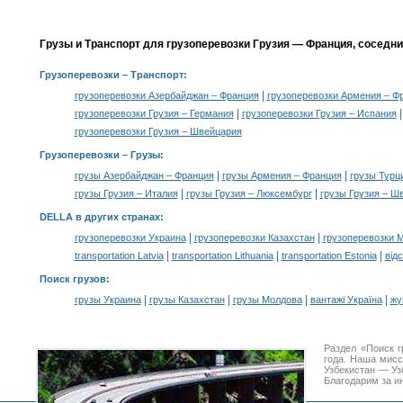
Грузы и Транспорт для грузоперевозки Грузия — Франция, соседн
Грузоперевозки
– Транспорт:
|
грузоперевозки Азербайджан – Франция
грузоперевозки Армения – Ф
|
грузоперевозки Грузия – Германия
грузоперевозки Грузия – Испания
грузоперевозки Грузия – Швейцария
Грузоперевозки –
Грузы
:
|
|
грузы Азербайджан – Франция
грузы Армения – Франция
грузы Турц
|
|
грузы Грузия – Италия
грузы Грузия – Люксембург
грузы Грузия – Ш
DELLA в других странах
:
|
|
грузоперевозки Украина
грузоперевозки Казахстан
грузоперевозки 
|
|
|
transportation Latvia
transportation Lithuania
transportation Estonia
від
Поиск грузов
:
|
|
|
|
грузы Украина
грузы Казахстан
грузы Молдова
вантажі Україна
жү
Раздел «Поиск 
года. Наша мис
Узбекистан — Уз
Благодарим за и