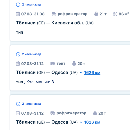
2 часа
назад
рефрижератор
07.08–31.08
21 т
86 м³
Тбилиси
Киевская обл.
(GE)
—
(UA)
тнп
2 часа
назад
тент
07.08–31.12
20 т
Тбилиси
Одесса
(GE)
—
(UA)
~
1626 км
тнп
, Кол. машин:
3
2 часа
назад
рефрижератор
07.08–31.12
20 т
Тбилиси
Одесса
(GE)
—
(UA)
~
1626 км