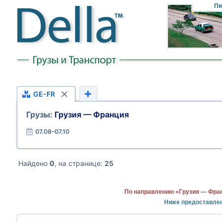
Пя
GE-FR
Грузы:
Грузия — Франция
07.08–07.10
Найдено
0
, на странице:
25
По направлению «Грузия — Фран
Ниже предоставлен