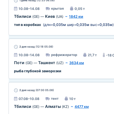
1 день
назад (12:33 06.08)
крытая
10.08–14.08
0,05 т
Тбилиси
Киев
(GE)
—
(UA)
~
1842 км
тнп в коробках
(длн=
0,035м
шир=
0,035м
выс=
0,035м
)
2 дня
назад (12:18 05.08)
рефрижератор
10.08–14.08
21,7 т
-18 
Поти
Ташкент
(GE)
—
(UZ)
~
3634 км
рыба глубокой заморозки
2 дня
назад (07:30 05.08)
тент
07.08–10.08
10 т
Тбилиси
Алматы
(GE)
—
(KZ)
~
4477 км