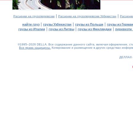
|
|
Расценки на грузоперевозки
Расценки на грузоперевозки Узбекистан
Расценк
|
|
|
найти груз
грузы Узбекистан
грузы из Польши
грузы из Герма
|
|
|
грузы из Италии
грузы из Литвы
грузы из Финляндии
перевезти 
©1995–2026 DELLA. Все содержание данного сайта, включая оформление, стил
Все права защищены.
Копирование и размещение в других средствах информа
0.13(aws2)
070826-20:13:12
ДЕЛЛА®