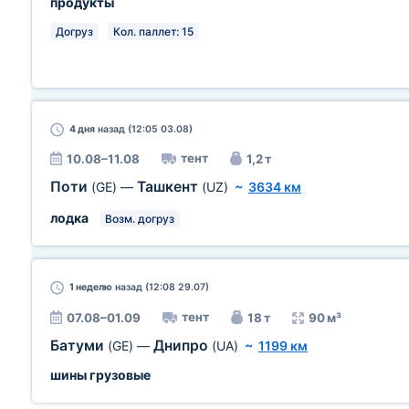
продукты
Догруз
Кол. паллет: 15
4 дня
назад (12:05 03.08)
тент
10.08–11.08
1,2 т
Поти
Ташкент
(GE)
—
(UZ)
~
3634 км
лодка
Возм. догруз
1 неделю
назад (12:08 29.07)
тент
07.08–01.09
18 т
90 м³
Батуми
Днипро
(GE)
—
(UA)
~
1199 км
шины грузовые