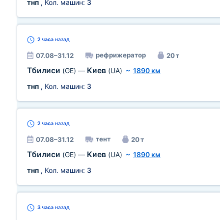
тнп
, Кол. машин:
3
2 часа
назад
рефрижератор
07.08–31.12
20 т
Тбилиси
Киев
(GE)
—
(UA)
~
1890 км
тнп
, Кол. машин:
3
2 часа
назад
тент
07.08–31.12
20 т
Тбилиси
Киев
(GE)
—
(UA)
~
1890 км
тнп
, Кол. машин:
3
3 часа
назад