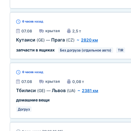
6 часов
назад
крытая
07.08
2,5 т
Кутаиси
Прага
(GE)
—
(CZ)
~
2820 км
запчасти в ящиках
Без догруза (отдельное авто)
TIR
6 часов
назад
крытая
07.08
0,08 т
Тбилиси
Львов
(GE)
—
(UA)
~
2381 км
домашние вещи
Догруз