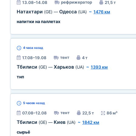
рефрижератор
13.08–14.08
21,5 т
Натахтари
Одесса
(GE)
—
(UA)
~
1476 км
напитки на паллетах
4 часа
назад
тент
17.08–19.08
4 т
Тбилиси
Харьков
(GE)
—
(UA)
~
1393 км
тнп
5 часов
назад
тент
07.08–12.08
22,5 т
86 м³
Тбилиси
Киев
(GE)
—
(UA)
~
1842 км
сырьё