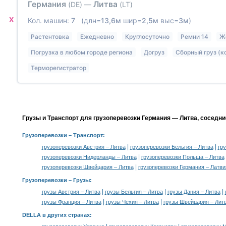
Германия
Литва
(DE)
—
(LT)
X
Кол. машин:
7
(длн=
13,6м
шир=
2,5м
выс=
3м
)
Растентовка
Ежедневно
Круглосуточно
Ремни 14
Ж
Погрузка в любом городе региона
Догруз
Сборный груз (к
Терморегистратор
Грузы и Транспорт для грузоперевозки Германия — Литва, соседни
Грузоперевозки
– Транспорт:
|
|
грузоперевозки Австрия – Литва
грузоперевозки Бельгия – Литва
гр
|
грузоперевозки Нидерланды – Литва
грузоперевозки Польша – Литва
|
грузоперевозки Швейцария – Литва
грузоперевозки Германия – Латви
Грузоперевозки –
Грузы
:
|
|
|
грузы Австрия – Литва
грузы Бельгия – Литва
грузы Дания – Литва
|
|
грузы Франция – Литва
грузы Чехия – Литва
грузы Швейцария – Лит
DELLA в других странах
: