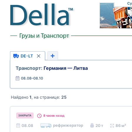
Су
DE-LT
Транспорт:
Германия — Литва
08.08–08.10
Найдено
1
, на странице:
25
8 часов
назад
ЗАКРЫТА
рефрижератор
08.08
20 т
86 м³