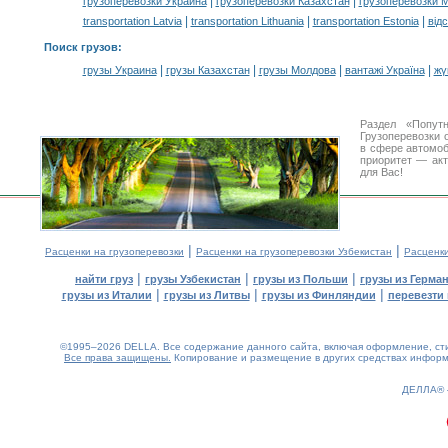
|
|
грузоперевозки Украина
грузоперевозки Казахстан
грузоперевозки 
|
|
|
transportation Latvia
transportation Lithuania
transportation Estonia
від
Поиск грузов
:
|
|
|
|
грузы Украина
грузы Казахстан
грузы Молдова
вантажі Україна
жү
Раздел «Попут
Грузоперевозки 
в сфере автомо
приоритет — акт
для Вас!
|
|
Расценки на грузоперевозки
Расценки на грузоперевозки Узбекистан
Расценк
|
|
|
найти груз
грузы Узбекистан
грузы из Польши
грузы из Герма
|
|
|
грузы из Италии
грузы из Литвы
грузы из Финляндии
перевезти 
©1995–2026 DELLA. Все содержание данного сайта, включая оформление, стил
Все права защищены.
Копирование и размещение в других средствах информа
0.16(aws3)
080826-22:10:54
ДЕЛЛА®