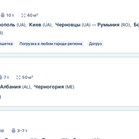
10 т
40 м³
нополь
Киев
Черновцы
Румыния
Б
(UA)
,
(UA)
,
(UA)
—
(RO)
,
R)
ешетка
Погрузка в любом городе региона
Догруз
7 т
50 м³
Албания
Черногория
(AL)
,
(ME)
)
ор
3–7 т