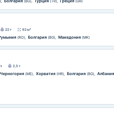
Болгария
Турция
Греция
)
,
(BG)
,
(TR)
,
(GR)
22 т
92 м³
Румыния
Болгария
Македония
(RO)
,
(BG)
,
(MK)
з
2,5 т
Черногория
Хорватия
Болгария
Албани
(ME)
,
(HR)
,
(BG)
,