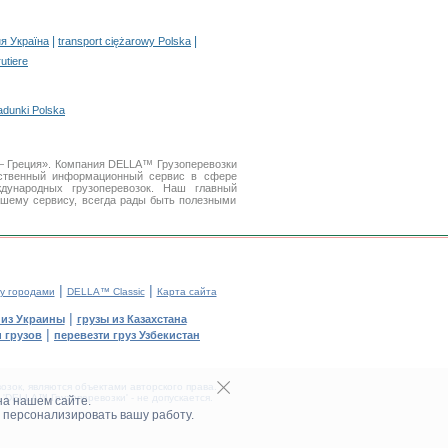
|
|
я Україна
transport ciężarowy Polska
rutiere
adunki Polska
 — Греция». Компания DELLA™ Грузоперевозки
ственный информационный сервис в сфере
ународных грузоперевозок. Наш главный
ашему сервису, всегда рады быть полезными
|
|
у городами
DELLA™ Classic
Карта сайта
|
 из Украины
грузы из Казахстана
|
 грузов
перевезти груз Узбекистан
зок, являются объектами авторского права.
DELLA™ Грузоперевозки' - не допускается.
на нашем сайте.
 персонализировать вашу работу.