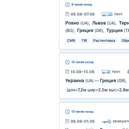
9 часов
назад
тент
06.08–07.08
Ровно
Львов
Тер
(UA)
,
(UA)
,
Греция
Турция
(BG)
,
(GR)
,
(T
CMR
TIR
Растентовка
Обр
12 часов
назад
тент
10.08–15.08
Украина
Греция
(UA)
—
(GR)
,
(длн=
7,2м
шир=
2,5м
выс=
2,8м
13 часов
назад
эвакуат
06.08–01.09