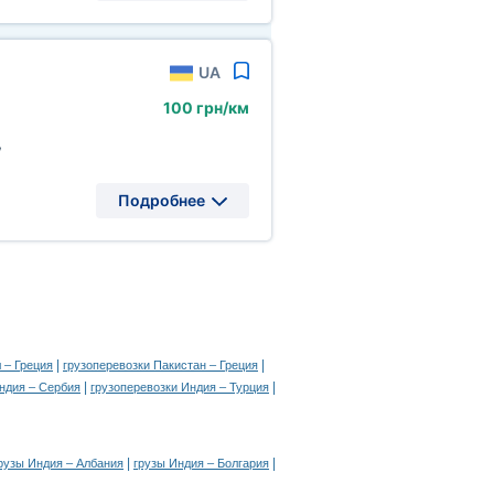
UA
100 грн/км
,
Подробнее
|
|
 – Греция
грузоперевозки Пакистан – Греция
|
|
ндия – Сербия
грузоперевозки Индия – Турция
|
|
рузы Индия – Албания
грузы Индия – Болгария