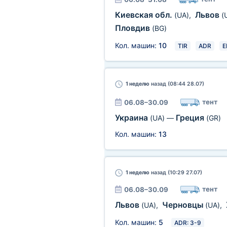
Киевская обл.
Львов
(UA)
,
(
Пловдив
(BG)
Кол. машин:
10
TIR
ADR
E
1 неделю
назад (08:44 28.07)
тент
06.08–30.09
Украина
Греция
(UA)
—
(GR)
Кол. машин:
13
1 неделю
назад (10:29 27.07)
тент
06.08–30.09
Львов
Черновцы
(UA)
,
(UA)
,
Кол. машин:
5
ADR: 3-9