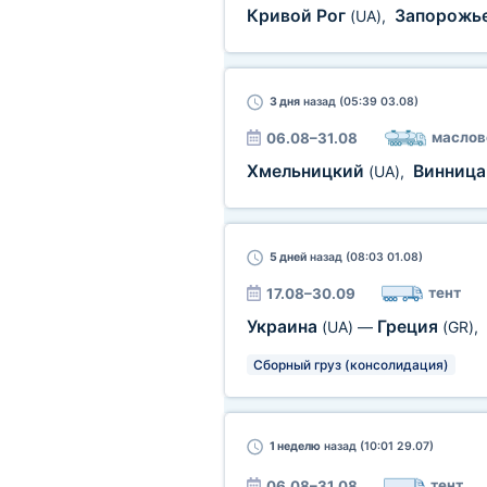
Кривой Рог
Запорожь
(UA)
,
3 дня
назад (05:39 03.08)
маслов
06.08–31.08
Хмельницкий
Винниц
(UA)
,
5 дней
назад (08:03 01.08)
тент
17.08–30.09
Украина
Греция
(UA)
—
(GR)
,
Сборный груз (консолидация)
1 неделю
назад (10:01 29.07)
тент
06.08–31.08