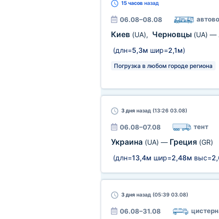
15 часов
назад
автово
06.08–08.08
Киев
Черновцы
(UA)
,
(UA)
—
(длн=
5,3м
шир=
2,1м
)
Погрузка в любом городе региона
3 дня
назад (13:26 03.08)
тент
06.08–07.08
Украина
Греция
(UA)
—
(GR)
(длн=
13,4м
шир=
2,48м
выс=
2
3 дня
назад (05:39 03.08)
цистерн
06.08–31.08