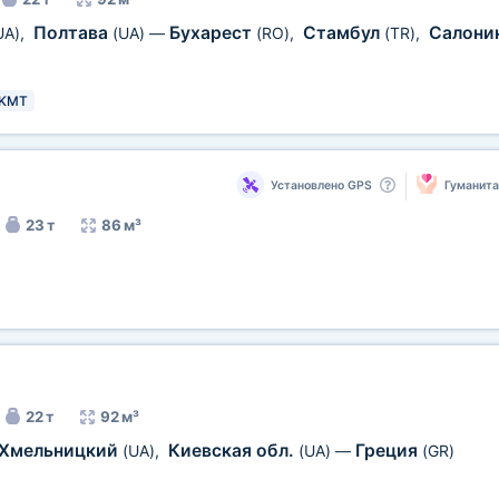
Полтава
Бухарест
Стамбул
Салони
UA)
,
(UA)
—
(RO)
,
(TR)
,
KMT
Установлено GPS
Гуманит
23 т
86 м³
22 т
92 м³
Хмельницкий
Киевская обл.
Греция
(UA)
,
(UA)
—
(GR)