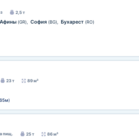
з
2,5 т
Афины
София
Бухарест
(GR)
,
(BG)
,
(RO)
23 т
89 м³
,65м
)
а пищ.
25 т
86 м³