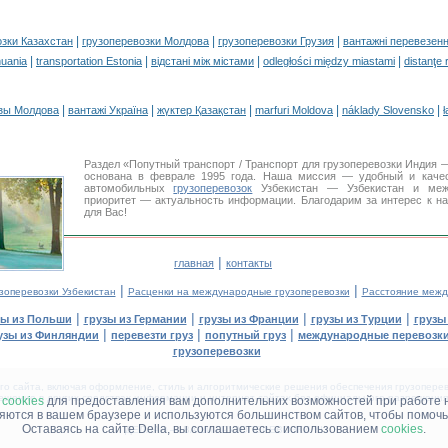
|
|
|
озки Казахстан
грузоперевозки Молдова
грузоперевозки Грузия
вантажні перевезенн
|
|
|
|
huania
transportation Estonia
відстані між містами
odległości między miastami
distanţe 
|
|
|
|
|
зы Молдова
вантажі Україна
жүктер Қазақстан
marfuri Moldova
náklady Slovensko
ł
Раздел «Попутный транспорт / Транспорт для грузоперевозки Индия
основана в феврале 1995 года. Наша миссия — удобный и каче
автомобильных
грузоперевозок
Узбекистан — Узбекистан и межд
приоритет — актуальность информации. Благодарим за интерес к н
для Вас!
|
главная
контакты
|
|
зоперевозки Узбекистан
Расценки на международные грузоперевозки
Расстояние межд
|
|
|
|
зы из Польши
грузы из Германии
грузы из Франции
грузы из Турции
грузы
|
|
|
узы из Финляндии
перевезти груз
попутный груз
международные перевозки
грузоперевозки
 сайта, включая оформление, стиль и алгоритмические решения обеспечения грузоперево
щение в других средствах информации и интернет-сайтах без официального разрешения '
м
cookies
для предоставления вам дополнительних возможностей при работе 
няются в вашем браузере и используются большинством сайтов, чтобы помочь
Оставаясь на сайте Della, вы соглашаетесь с использованием
cookies
.
ДЕЛЛА® —
ВАШИ
ГРУЗОПЕРЕВОЗКИ
™!