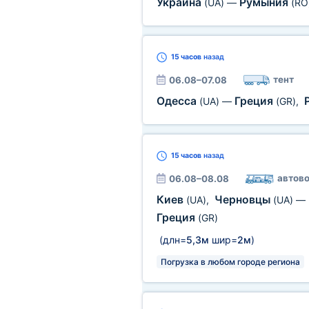
Украина
Румыния
(UA)
—
(RO
15 часов
назад
тент
06.08–07.08
Одесса
Греция
(UA)
—
(GR)
,
15 часов
назад
автово
06.08–08.08
Киев
Черновцы
(UA)
,
(UA)
—
Греция
(GR)
(длн=
5,3м
шир=
2м
)
Погрузка в любом городе региона