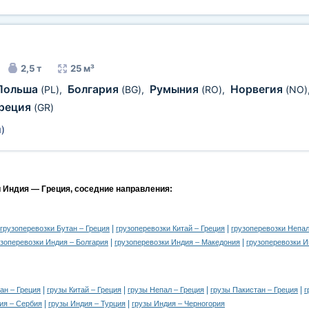
2,5 т
25 м³
Польша
Болгария
Румыния
Норвегия
(PL)
,
(BG)
,
(RO)
,
(NO)
реция
(GR)
м
)
и Индия — Греция, соседние направления:
|
|
грузоперевозки Бутан – Греция
грузоперевозки Китай – Греция
грузоперевозки Непал
|
|
узоперевозки Индия – Болгария
грузоперевозки Индия – Македония
грузоперевозки И
|
|
|
|
ан – Греция
грузы Китай – Греция
грузы Непал – Греция
грузы Пакистан – Греция
г
|
|
ия – Сербия
грузы Индия – Турция
грузы Индия – Черногория