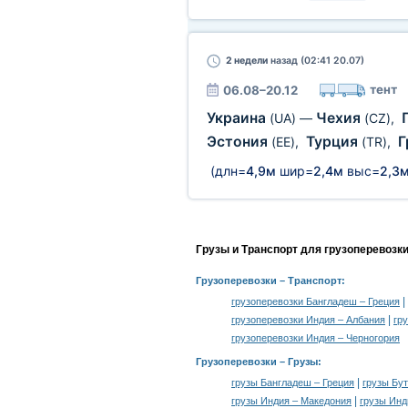
2 недели
назад (02:41 20.07)
тент
06.08–20.12
Украина
Чехия
(UA)
—
(CZ)
,
Эстония
Турция
Г
(EE)
,
(TR)
,
(длн=
4,9м
шир=
2,4м
выс=
2,3
Грузы и Транспорт для грузоперевозк
Грузоперевозки
– Транспорт:
|
грузоперевозки Бангладеш – Греция
|
грузоперевозки Индия – Албания
гр
грузоперевозки Индия – Черногория
Грузоперевозки –
Грузы
:
|
грузы Бангладеш – Греция
грузы Бут
|
грузы Индия – Македония
грузы Инд