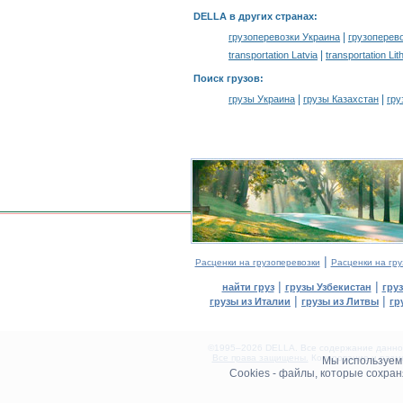
DELLA в других странах
:
|
грузоперевозки Украина
грузоперев
|
transportation Latvia
transportation Lit
Поиск грузов
:
|
|
грузы Украина
грузы Казахстан
гру
|
Расценки на грузоперевозки
Расценки на гру
|
|
найти груз
грузы Узбекистан
гру
|
|
грузы из Италии
грузы из Литвы
гр
©1995–2026 DELLA. Все содержание данного
Все права защищены.
Копирование и разме
Мы используе
0.18(aws2)
Cookies - файлы, которые сохра
060826-23:29:27