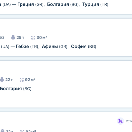
е
Греция
Болгария
Турция
(UA)
—
(GR)
,
(BG)
,
(TR)
оз
25 т
30 м³
а
Гебзе
Афины
София
(UA)
—
(TR)
,
(GR)
,
(BG)
22 т
92 м³
Болгария
(BG)
Уст
22 т
92 м³