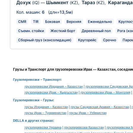
Дохук
Шымкент
Тараз
Караганд
(IQ)
—
(KZ)
,
(KZ)
,
Кол. машин:
6
(длн=
13,5м
)
CMR
TIR
Боковая
Верхняя
Еженедельно
Круглос
Съемн. стойки
Жесткий борт
Деревянный пол
Рога (ко
Сборный груз (консолидация)
Кругорейс
Срочно
Паро
Грузы и Транспорт для грузоперевозки Ирак — Казахстан, соседни
Грузоперевозки
– Транспорт:
|
грузоперевозки Иордания – Казахстан
грузоперевозки Саудовская Ар
|
|
грузоперевозки Ирак – Кыргызстан
грузоперевозки Ирак – Монголия
Грузоперевозки –
Грузы
:
|
|
грузы Иордания – Казахстан
грузы Саудовская Аравия – Казахстан
|
грузы Ирак – Туркменистан
грузы Ирак – Узбекистан
DELLA в других странах
:
|
|
грузоперевозки Украина
грузоперевозки Казахстан
грузоперевозки 