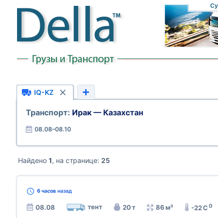
Су
IQ-KZ
Транспорт:
Ирак — Казахстан
08.08–08.10
Найдено
1
, на странице:
25
6 часов
назад
0
тент
08.08
20 т
86 м³
-22 C