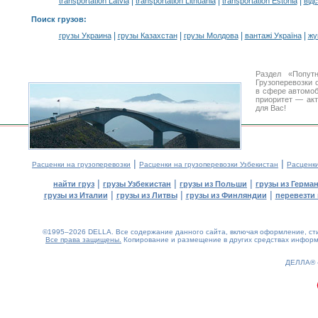
|
|
|
transportation Latvia
transportation Lithuania
transportation Estonia
від
Поиск грузов
:
|
|
|
|
грузы Украина
грузы Казахстан
грузы Молдова
вантажі Україна
жү
Раздел «Попут
Грузоперевозки 
в сфере автомо
приоритет — акт
для Вас!
|
|
Расценки на грузоперевозки
Расценки на грузоперевозки Узбекистан
Расценк
|
|
|
найти груз
грузы Узбекистан
грузы из Польши
грузы из Герма
|
|
|
грузы из Италии
грузы из Литвы
грузы из Финляндии
перевезти 
©1995–2026 DELLA. Все содержание данного сайта, включая оформление, стил
Все права защищены.
Копирование и размещение в других средствах информа
0.19(aws3)
080826-19:40:41
ДЕЛЛА®