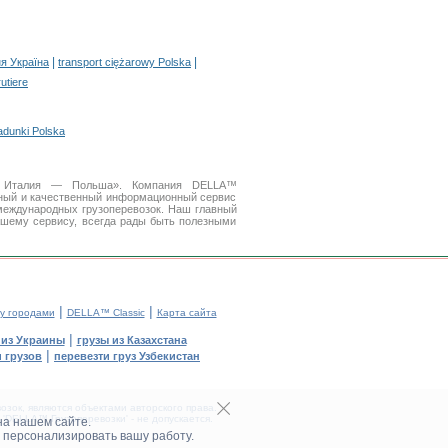
|
|
я Україна
transport ciężarowy Polska
rutiere
adunki Polska
ки Италия — Польша». Компания DELLA™
бный и качественный информационный сервис
международных грузоперевозок. Наш главный
ашему сервису, всегда рады быть полезными
|
|
у городами
DELLA™ Classic
Карта сайта
|
 из Украины
грузы из Казахстана
|
 грузов
перевезти груз Узбекистан
зок, являются объектами авторского права.
DELLA™ Грузоперевозки' - не допускается.
на нашем сайте.
 персонализировать вашу работу.