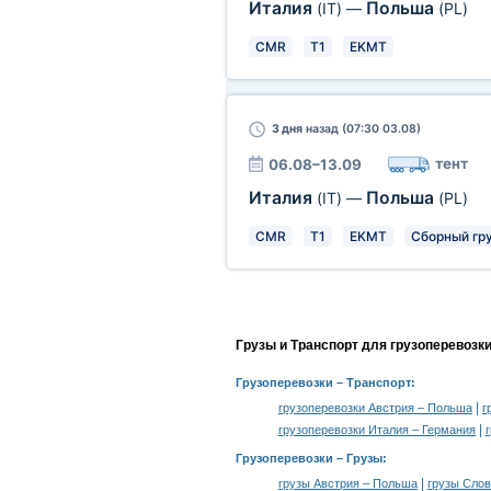
Италия
Польша
(IT)
—
(PL)
CMR
T1
EKMT
3 дня
назад (07:30 03.08)
тент
06.08–13.09
Италия
Польша
(IT)
—
(PL)
CMR
T1
EKMT
Сборный гру
Грузы и Транспорт для грузоперевозк
Грузоперевозки
– Транспорт:
|
грузоперевозки Австрия – Польша
г
|
грузоперевозки Италия – Германия
Грузоперевозки –
Грузы
:
|
грузы Австрия – Польша
грузы Сло