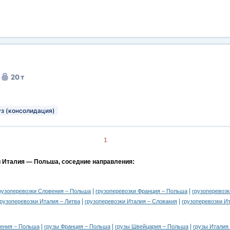
20 т
з (консолидация)
1
и Италия — Польша, соседние направления:
|
|
рузоперевозки Словения – Польша
грузоперевозки Франция – Польша
грузоперевоз
|
|
грузоперевозки Италия – Литва
грузоперевозки Италия – Словакия
грузоперевозки И
|
|
|
вения – Польша
грузы Франция – Польша
грузы Швейцария – Польша
грузы Италия