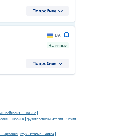
Подробнее
UA
Наличные
Подробнее
|
ки Швейцария – Польша
|
талия – Украина
грузоперевозки Италия – Чехия
|
|
 – Германия
грузы Италия – Литва