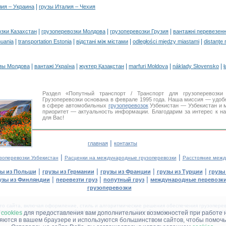
|
лия – Украина
грузы Италия – Чехия
|
|
|
озки Казахстан
грузоперевозки Молдова
грузоперевозки Грузия
вантажні перевезенн
|
|
|
|
huania
transportation Estonia
відстані між містами
odległości między miastami
distanţe 
|
|
|
|
|
зы Молдова
вантажі Україна
жүктер Қазақстан
marfuri Moldova
náklady Slovensko
ł
Раздел «Попутный транспорт / Транспорт для грузоперевоз
Грузоперевозки основана в феврале 1995 года. Наша миссия — удо
в сфере автомобильных
грузоперевозок
Узбекистан — Узбекистан и 
приоритет — актуальность информации. Благодарим за интерес к н
для Вас!
|
главная
контакты
|
|
зоперевозки Узбекистан
Расценки на международные грузоперевозки
Расстояние межд
|
|
|
|
зы из Польши
грузы из Германии
грузы из Франции
грузы из Турции
грузы
|
|
|
узы из Финляндии
перевезти груз
попутный груз
международные перевозки
грузоперевозки
 сайта, включая оформление, стиль и алгоритмические решения обеспечения грузоперево
щение в других средствах информации и интернет-сайтах без официального разрешения '
м
cookies
для предоставления вам дополнительних возможностей при работе 
няются в вашем браузере и используются большинством сайтов, чтобы помочь