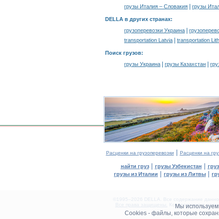
|
грузы Италия – Словакия
грузы Ита
DELLA в других странах
:
|
грузоперевозки Украина
грузоперев
|
transportation Latvia
transportation Lit
Поиск грузов
:
|
|
грузы Украина
грузы Казахстан
гру
|
Расценки на грузоперевозки
Расценки на гру
|
|
найти груз
грузы Узбекистан
гру
|
|
грузы из Италии
грузы из Литвы
гр
©1995–2026 DELLA. Все содержание данного
Все права защищены.
Копирование и разме
Мы используе
0.14(aws3)
Cookies - файлы, которые сохра
060826-18:41:38