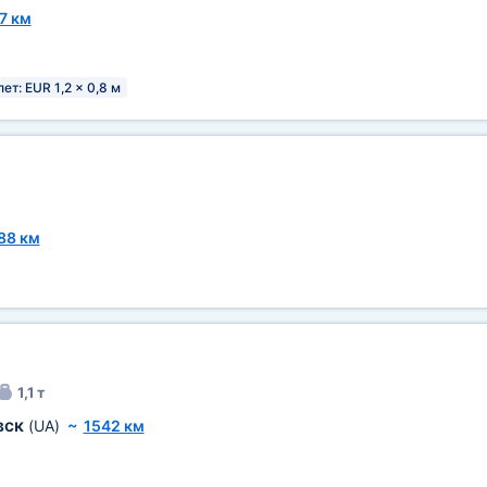
7 км
ет: EUR 1,2 x 0,8 м
88 км
1,1 т
вск
(UA)
~
1542 км