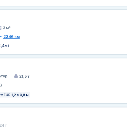
3 м³
~
2346 км
2,4м
)
тор
21,5 т
)
т: EUR 1,2 x 0,8 м
24 т