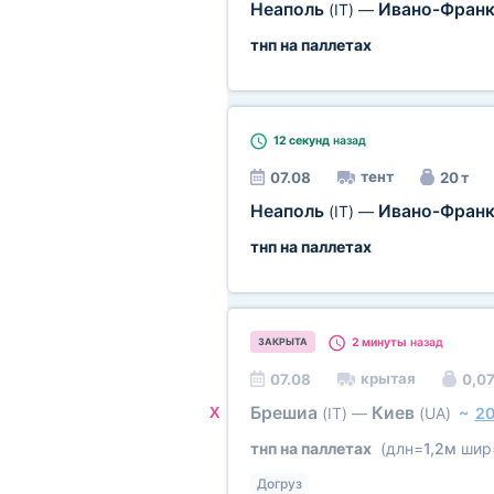
Неаполь
Ивано-Фран
(IT)
—
тнп на паллетах
12 секунд
назад
тент
07.08
20 т
Неаполь
Ивано-Фран
(IT)
—
тнп на паллетах
2 минуты
назад
ЗАКРЫТА
крытая
07.08
0,07
Брешиа
Киев
X
(IT)
—
(UA)
~
20
тнп на паллетах
(длн=
1,2м
шир
Догруз