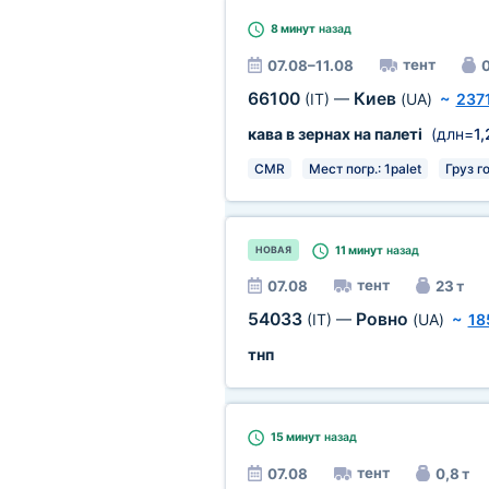
8 минут
назад
тент
07.08–11.08
0
66100
Киев
(IT)
—
(UA)
~
237
кава в зернах на палеті
(длн=
1
CMR
Мест погр.: 1palet
Груз г
11 минут
назад
НОВАЯ
тент
07.08
23 т
54033
Ровно
(IT)
—
(UA)
~
18
тнп
15 минут
назад
тент
07.08
0,8 т