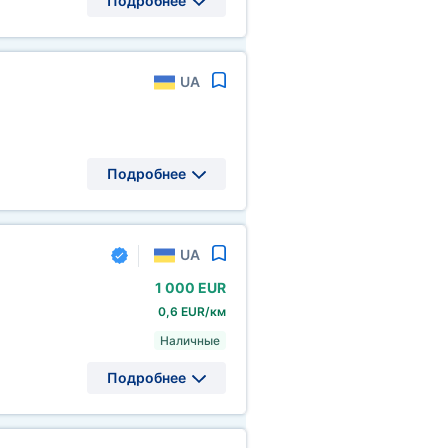
Подробнее
UA
Подробнее
UA
1
000 EUR
0,6 EUR/км
Наличные
Подробнее