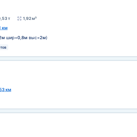
,53 т
1,92 м³
1 км
,2м
шир=
0,8м
выс=
2м
)
отов
53 км