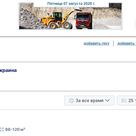
Пятница
07 августа 2026 г.
добавить груз
добавить 
краина
За все время
25
86-120 м³