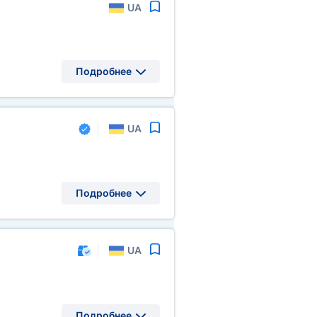
UA
Подробнее
UA
Подробнее
UA
Подробнее