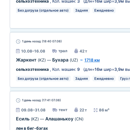
сельхозтехника
, Кол. машин:
3
(длн=
16м
шир=
3,9м
вы
Без догруза (отдельное авто)
Задняя
Ежедневно
1 день
назад (18:40 07.08)
трал
10.08–16.08
42 т
Жаркент
Бухара
(KZ)
—
(UZ)
~
1718 км
сельхозтехника
, Кол. машин:
9
(длн=
16м
шир=
3,9м
вы
Без догруза (отдельное авто)
Задняя
Ежедневно
Груз 
1 день
назад (17:41 07.08)
тент
09.08–31.08
22 т
86 м³
Есиль
Алашанькоу
(KZ)
—
(CN)
лен в биг-бэгах