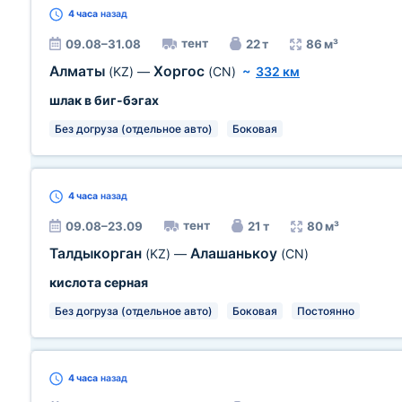
4 часа
назад
тент
09.08–31.08
22 т
86 м³
Алматы
Хоргос
(KZ)
—
(CN)
~
332 км
шлак в биг-бэгах
Без догруза (отдельное авто)
Боковая
4 часа
назад
тент
09.08–23.09
21 т
80 м³
Талдыкорган
Алашанькоу
(KZ)
—
(CN)
кислота серная
Без догруза (отдельное авто)
Боковая
Постоянно
4 часа
назад