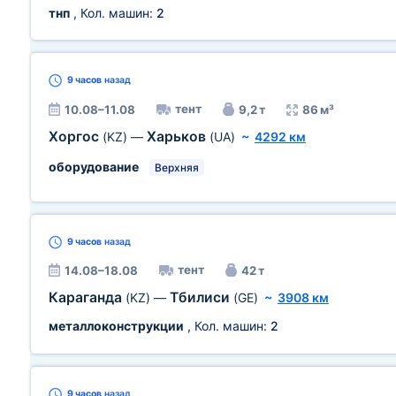
тнп
, Кол. машин:
2
9 часов
назад
тент
10.08–11.08
9,2 т
86 м³
Хоргос
Харьков
(KZ)
—
(UA)
~
4292 км
оборудование
Верхняя
9 часов
назад
тент
14.08–18.08
42 т
Караганда
Тбилиси
(KZ)
—
(GE)
~
3908 км
металлоконструкции
, Кол. машин:
2
9 часов
назад