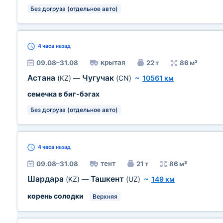
Без догруза (отдельное авто)
4 часа
назад
крытая
09.08–31.08
22 т
86 м³
Астана
Чугучак
(KZ)
—
(CN)
~
10561 км
семечка в биг-бэгах
Без догруза (отдельное авто)
4 часа
назад
тент
09.08–31.08
21 т
86 м³
Шардара
Ташкент
(KZ)
—
(UZ)
~
149 км
корень солодки
Верхняя