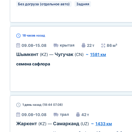
Без догруза (отдельное авто)
Задняя
18 часов
назад
крытая
09.08–15.08
22 т
86 м³
Шымкент
Чугучак
(KZ)
—
(CN)
~
1581 км
семена сафлора
1 день
назад (18:44 07.08)
трал
09.08–10.08
42 т
Жаркент
Самарканд
(KZ)
—
(UZ)
~
1433 км