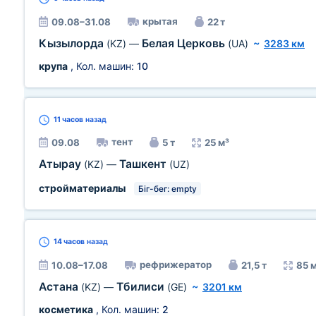
крытая
09.08–31.08
22 т
Кызылорда
Белая Церковь
(KZ)
—
(UA)
~
3283 км
крупа
, Кол. машин:
10
11 часов
назад
тент
09.08
5 т
25 м³
Атырау
Ташкент
(KZ)
—
(UZ)
стройматериалы
Біг-бег: empty
14 часов
назад
рефрижератор
10.08–17.08
21,5 т
85 
Астана
Тбилиси
(KZ)
—
(GE)
~
3201 км
косметика
, Кол. машин:
2