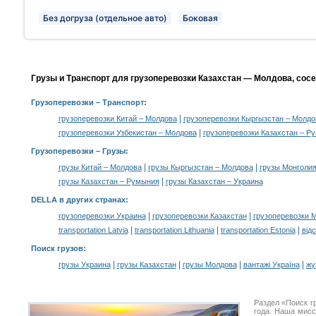
Без догруза (отдельное авто)
Боковая
Грузы и Транспорт для грузоперевозки Казахстан — Молдова, сос
Грузоперевозки
– Транспорт:
|
грузоперевозки Китай – Молдова
грузоперевозки Кыргызстан – Молдо
|
грузоперевозки Узбекистан – Молдова
грузоперевозки Казахстан – Р
Грузоперевозки –
Грузы
:
|
|
грузы Китай – Молдова
грузы Кыргызстан – Молдова
грузы Монголия
|
грузы Казахстан – Румыния
грузы Казахстан – Украина
DELLA в других странах
:
|
|
грузоперевозки Украина
грузоперевозки Казахстан
грузоперевозки 
|
|
|
transportation Latvia
transportation Lithuania
transportation Estonia
від
Поиск грузов
:
|
|
|
|
грузы Украина
грузы Казахстан
грузы Молдова
вантажі Україна
жү
Раздел «Поиск г
года. Наша мис