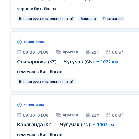
зерно в биг-бэгах
Без догруза (отдельное авто)
Боковая
Постоянно
4 часа
назад
крытая
09.08–31.08
22 т
86 м³
Осакаровка
Чугучак
(KZ)
—
(CN)
~
1072 км
семечка в биг-бэгах
Без догруза (отдельное авто)
4 часа
назад
крытая
09.08–31.08
22 т
86 м³
Караганда
Чугучак
(KZ)
—
(CN)
~
1007 км
семечка в биг-бэгах