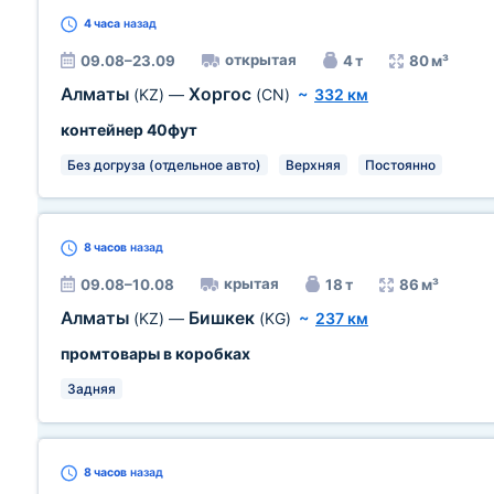
4 часа
назад
открытая
09.08–23.09
4 т
80 м³
Алматы
Хоргос
(KZ)
—
(CN)
~
332 км
контейнер 40фут
Без догруза (отдельное авто)
Верхняя
Постоянно
8 часов
назад
крытая
09.08–10.08
18 т
86 м³
Алматы
Бишкек
(KZ)
—
(KG)
~
237 км
промтовары в коробках
Задняя
8 часов
назад