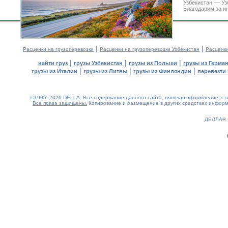
Узбекистан — Уз
Благодарим за и
|
|
Расценки на грузоперевозки
Расценки на грузоперевозки Узбекистан
Расценк
|
|
|
найти груз
грузы Узбекистан
грузы из Польши
грузы из Герма
|
|
|
грузы из Италии
грузы из Литвы
грузы из Финляндии
перевезти 
©1995–2026 DELLA. Все содержание данного сайта, включая оформление, стил
Все права защищены.
Копирование и размещение в других средствах информа
0.15(aws4)
090826-02:48:37
ДЕЛЛА®