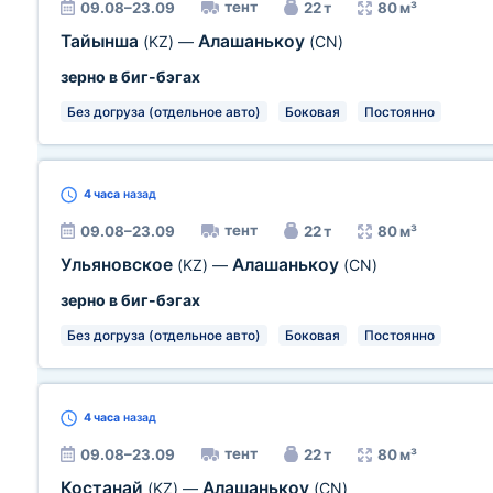
тент
09.08–23.09
22 т
80 м³
Тайынша
Алашанькоу
(KZ)
—
(CN)
зерно в биг-бэгах
Без догруза (отдельное авто)
Боковая
Постоянно
4 часа
назад
тент
09.08–23.09
22 т
80 м³
Ульяновское
Алашанькоу
(KZ)
—
(CN)
зерно в биг-бэгах
Без догруза (отдельное авто)
Боковая
Постоянно
4 часа
назад
тент
09.08–23.09
22 т
80 м³
Костанай
Алашанькоу
(KZ)
—
(CN)