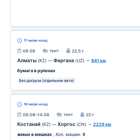
17 часов
назад
тент
09.08
22,5 т
Алматы
Фергана
(KZ)
—
(UZ)
~
841 км
бумага в рулонах
Без догруза (отдельное авто)
18 часов
назад
тент
09.08–14.08
22 т
Костанай
Хоргос
(KZ)
—
(CN)
~
2229 км
жмых в мешках
, Кол. машин:
8