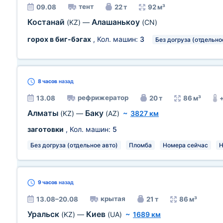
тент
09.08
22 т
92 м³
Костанай
Алашанькоу
(KZ)
—
(CN)
горох в биг-бэгах
, Кол. машин:
3
Без догруза (отдельно
8 часов
назад
рефрижератор
13.08
20 т
86 м³
Алматы
Баку
(KZ)
—
(AZ)
~
3827 км
заготовки
, Кол. машин:
5
Без догруза (отдельное авто)
Пломба
Номера сейчас
Н
9 часов
назад
крытая
13.08–20.08
21 т
86 м³
Уральск
Киев
(KZ)
—
(UA)
~
1689 км