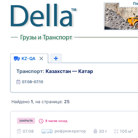
Пя
KZ-QA
Транспорт:
Казахстан — Катар
07.08–07.10
Найдено
1
, на странице:
25
8 часов
назад
ЗАКРЫТА
рефрижератор
07.08
20 т
105 м³