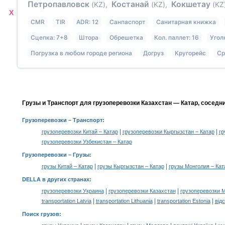
Петропавловск
Костанай
Кокшетау
(KZ)
,
(KZ)
,
(KZ
X
CMR
TIR
ADR: 12
Санпаспорт
Санитарная книжка
Сцепка: 7+8
Штора
Обрешетка
Кол. паллет: 16
Угол
Погрузка в любом городе региона
Догруз
Кругорейс
Ср
Грузы и Транспорт для грузоперевозки Казахстан — Катар, соседн
Грузоперевозки
– Транспорт:
|
|
грузоперевозки Китай – Катар
грузоперевозки Кыргызстан – Катар
гр
грузоперевозки Узбекистан – Катар
Грузоперевозки –
Грузы
:
|
|
грузы Китай – Катар
грузы Кыргызстан – Катар
грузы Монголия – Кат
DELLA в других странах
:
|
|
грузоперевозки Украина
грузоперевозки Казахстан
грузоперевозки 
|
|
|
transportation Latvia
transportation Lithuania
transportation Estonia
від
Поиск грузов
: