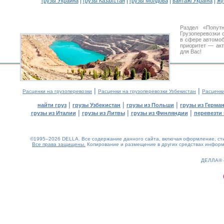
|
|
|
|
грузы Украина
грузы Казахстан
грузы Молдова
вантажі Україна
жү
Раздел «Попут
Грузоперевозки 
в сфере автомо
приоритет — акт
для Вас!
|
|
Расценки на грузоперевозки
Расценки на грузоперевозки Узбекистан
Расценк
|
|
|
найти груз
грузы Узбекистан
грузы из Польши
грузы из Герма
|
|
|
грузы из Италии
грузы из Литвы
грузы из Финляндии
перевезти 
©1995–2026 DELLA. Все содержание данного сайта, включая оформление, стил
Все права защищены.
Копирование и размещение в других средствах информа
0.16(aws2)
070826-21:48:06
ДЕЛЛА®