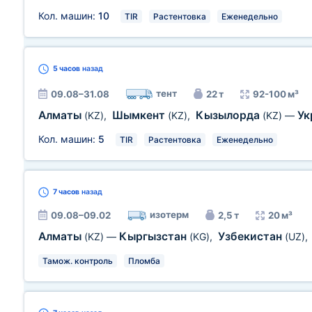
Кол. машин:
10
TIR
Растентовка
Еженедельно
5 часов
назад
тент
09.08–31.08
22 т
92-100 м³
Алматы
Шымкент
Кызылорда
Ук
(KZ)
,
(KZ)
,
(KZ)
—
Кол. машин:
5
TIR
Растентовка
Еженедельно
7 часов
назад
изотерм
09.08–09.02
2,5 т
20 м³
Алматы
Кыргызстан
Узбекистан
(KZ)
—
(KG)
,
(UZ)
,
Тамож. контроль
Пломба