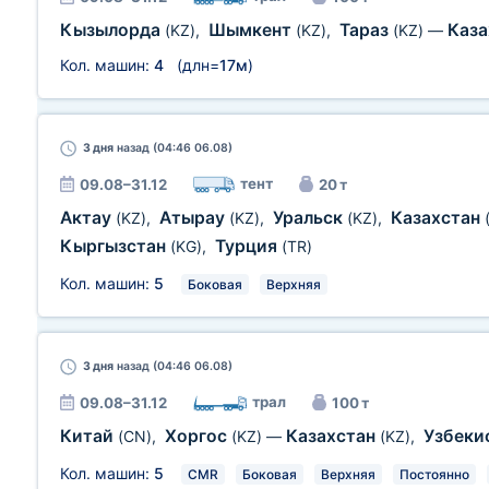
Кызылорда
Шымкент
Тараз
Каз
(KZ)
,
(KZ)
,
(KZ)
—
Кол. машин:
4
(длн=
17м
)
3 дня
назад (04:46 06.08)
тент
09.08–31.12
20 т
Актау
Атырау
Уральск
Казахстан
(KZ)
,
(KZ)
,
(KZ)
,
Кыргызстан
Турция
(KG)
,
(TR)
Кол. машин:
5
Боковая
Верхняя
3 дня
назад (04:46 06.08)
трал
09.08–31.12
100 т
Китай
Хоргос
Казахстан
Узбеки
(CN)
,
(KZ)
—
(KZ)
,
Кол. машин:
5
CMR
Боковая
Верхняя
Постоянно