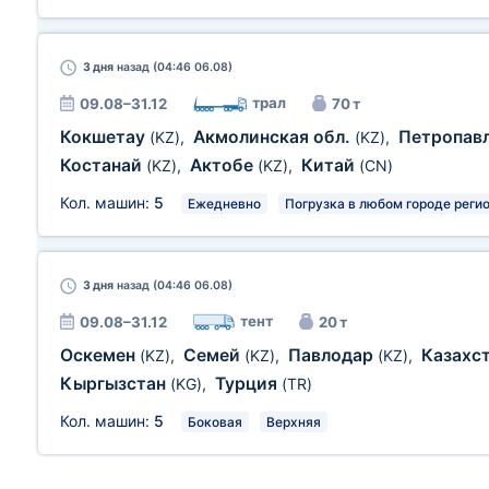
3 дня
назад (04:46 06.08)
трал
09.08–31.12
70 т
Кокшетау
Акмолинская обл.
Петропав
(KZ)
,
(KZ)
,
Костанай
Актобе
Китай
(KZ)
,
(KZ)
,
(CN)
Кол. машин:
5
Ежедневно
Погрузка в любом городе реги
3 дня
назад (04:46 06.08)
тент
09.08–31.12
20 т
Оскемен
Семей
Павлодар
Казахс
(KZ)
,
(KZ)
,
(KZ)
,
Кыргызстан
Турция
(KG)
,
(TR)
Кол. машин:
5
Боковая
Верхняя