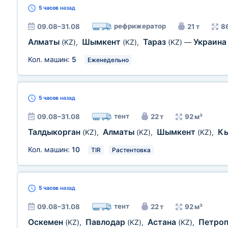
5 часов
назад
рефрижератор
09.08–31.08
21 т
8
Алматы
Шымкент
Тараз
Украин
(KZ)
,
(KZ)
,
(KZ)
—
Кол. машин:
5
Еженедельно
5 часов
назад
тент
09.08–31.08
22 т
92 м³
Талдыкорган
Алматы
Шымкент
К
(KZ)
,
(KZ)
,
(KZ)
,
Кол. машин:
10
TIR
Растентовка
5 часов
назад
тент
09.08–31.08
22 т
92 м³
Оскемен
Павлодар
Астана
Петро
(KZ)
,
(KZ)
,
(KZ)
,