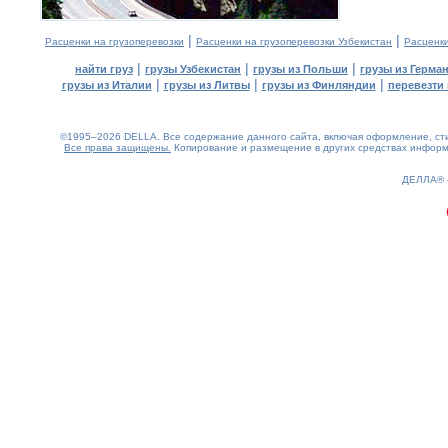
|
|
Расценки на грузоперевозки
Расценки на грузоперевозки Узбекистан
Расценк
|
|
|
найти груз
грузы Узбекистан
грузы из Польши
грузы из Герма
|
|
|
грузы из Италии
грузы из Литвы
грузы из Финляндии
перевезти 
©1995–2026 DELLA. Все содержание данного сайта, включая оформление, стил
Все права защищены.
Копирование и размещение в других средствах информа
0.18(aws3)
090826-16:09:58
ДЕЛЛА®