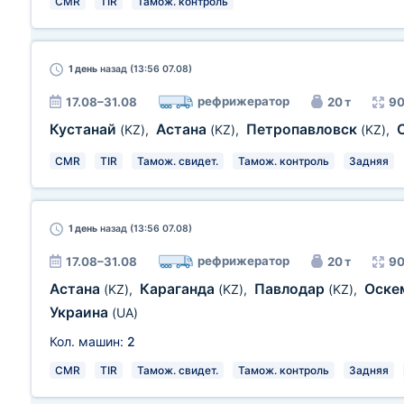
CMR
TIR
Тамож. контроль
1 день
назад (13:56 07.08)
рефрижератор
17.08–31.08
20 т
90
Кустанай
Астана
Петропавловск
(KZ)
,
(KZ)
,
(KZ)
,
CMR
TIR
Тамож. свидет.
Тамож. контроль
Задняя
1 день
назад (13:56 07.08)
рефрижератор
17.08–31.08
20 т
90
Астана
Караганда
Павлодар
Оске
(KZ)
,
(KZ)
,
(KZ)
,
Украина
(UA)
Кол. машин:
2
CMR
TIR
Тамож. свидет.
Тамож. контроль
Задняя