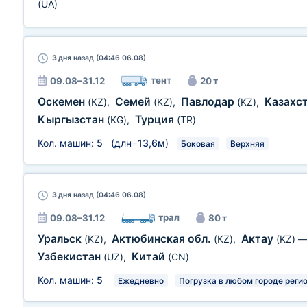
(UA)
3 дня
назад (04:46 06.08)
тент
09.08–31.12
20 т
Оскемен
Семей
Павлодар
Казахс
(KZ)
,
(KZ)
,
(KZ)
,
Кыргызстан
Турция
(KG)
,
(TR)
Кол. машин:
5
(длн=
13,6м
)
Боковая
Верхняя
3 дня
назад (04:46 06.08)
трал
09.08–31.12
80 т
Уральск
Актюбинская обл.
Актау
(KZ)
,
(KZ)
,
(KZ)
Узбекистан
Китай
(UZ)
,
(CN)
Кол. машин:
5
Ежедневно
Погрузка в любом городе реги