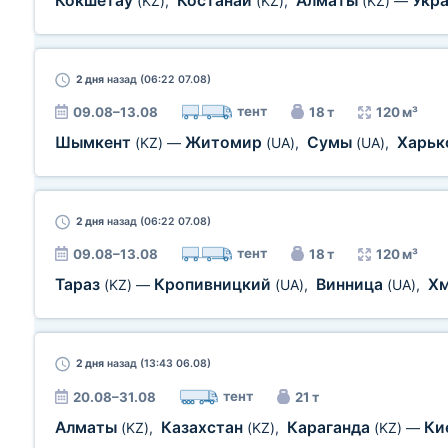
Кокшетау
Костанай
Алматы
Укр
(KZ)
,
(KZ)
,
(KZ)
—
2 дня
назад (06:22 07.08)
тент
09.08–13.08
18 т
120 м³
Шымкент
Житомир
Сумы
Харьк
(KZ)
—
(UA)
,
(UA)
,
2 дня
назад (06:22 07.08)
тент
09.08–13.08
18 т
120 м³
Тараз
Кропивницкий
Винница
Х
(KZ)
—
(UA)
,
(UA)
,
2 дня
назад (13:43 06.08)
тент
20.08–31.08
21 т
Алматы
Казахстан
Караганда
Ки
(KZ)
,
(KZ)
,
(KZ)
—