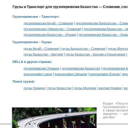
Грузы и Транспорт для грузоперевозки Казахстан — Словения, со
Грузоперевозки
– Транспорт:
|
грузоперевозки Китай – Словения
грузоперевозки Кыргызстан – Слов
|
грузоперевозки Узбекистан – Словения
грузоперевозки Казахстан – А
|
грузоперевозки Казахстан – Италия
грузоперевозки Казахстан – Хорв
Грузоперевозки –
Грузы
:
|
|
грузы Китай – Словения
грузы Кыргызстан – Словения
грузы Монгол
|
|
грузы Казахстан – Австрия
грузы Казахстан – Босния и Герцеговина
DELLA в других странах
:
|
|
грузоперевозки Украина
грузоперевозки Казахстан
грузоперевозки 
|
|
|
transportation Latvia
transportation Lithuania
transportation Estonia
від
Поиск грузов
:
|
|
|
|
грузы Украина
грузы Казахстан
грузы Молдова
вантажі Україна
жү
Раздел «Попутн
Грузоперевозки 
в сфере автомо
приоритет — акт
для Вас!