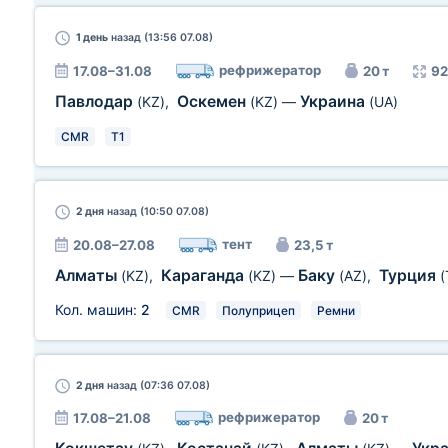
1 день
назад (13:56 07.08)
рефрижератор
17.08–31.08
20 т
92
Павлодар
Оскемен
Украина
(KZ)
,
(KZ)
—
(UA)
CMR
T1
2 дня
назад (10:50 07.08)
тент
20.08–27.08
23,5 т
Алматы
Караганда
Баку
Турция
(KZ)
,
(KZ)
—
(AZ)
,
(
Кол. машин:
2
CMR
Полуприцеп
Ремни
2 дня
назад (07:36 07.08)
рефрижератор
17.08–21.08
20 т