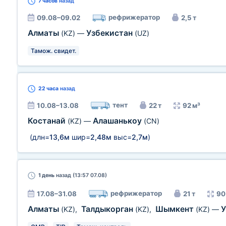
7 часов
назад
рефрижератор
09.08–09.02
2,5 т
Алматы
Узбекистан
(KZ)
—
(UZ)
Тамож. свидет.
22 часа
назад
тент
10.08–13.08
22 т
92 м³
Костанай
Алашанькоу
(KZ)
—
(CN)
(длн=
13,6м
шир=
2,48м
выс=
2,7м
)
1 день
назад (13:57 07.08)
рефрижератор
17.08–31.08
21 т
90
Алматы
Талдыкорган
Шымкент
У
(KZ)
,
(KZ)
,
(KZ)
—