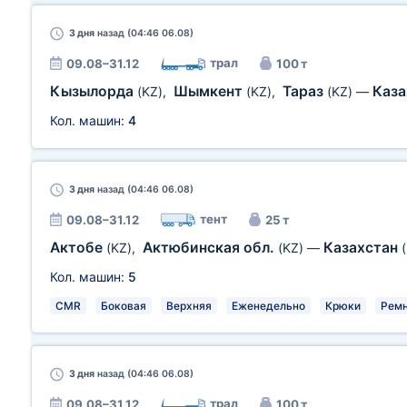
3 дня
назад (04:46 06.08)
трал
09.08–31.12
100 т
Кызылорда
Шымкент
Тараз
Каз
(KZ)
,
(KZ)
,
(KZ)
—
Кол. машин:
4
3 дня
назад (04:46 06.08)
тент
09.08–31.12
25 т
Актобе
Актюбинская обл.
Казахстан
(KZ)
,
(KZ)
—
Кол. машин:
5
CMR
Боковая
Верхняя
Еженедельно
Крюки
Рем
3 дня
назад (04:46 06.08)
трал
09.08–31.12
100 т