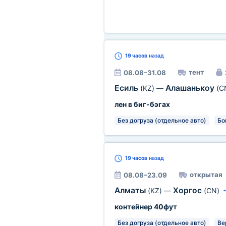
19 часов
назад
тент
08.08–31.08
Есиль
Алашанькоу
(KZ)
—
(C
лен в биг-бэгах
Без догруза (отдельное авто)
Бо
19 часов
назад
открытая
08.08–23.09
Алматы
Хоргос
(KZ)
—
(CN)
контейнер 40фут
Без догруза (отдельное авто)
Ве