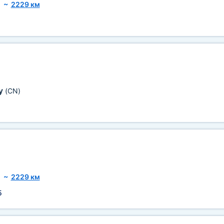
~
2229 км
у
(CN)
~
2229 км
5