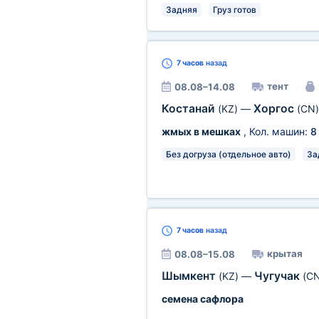
Задняя
Груз готов
7 часов
назад
тент
08.08–14.08
Костанай
Хоргос
(KZ)
—
(CN)
жмых в мешках
, Кол. машин:
8
Без догруза (отдельное авто)
За
7 часов
назад
крытая
08.08–15.08
Шымкент
Чугучак
(KZ)
—
(CN
семена сафлора