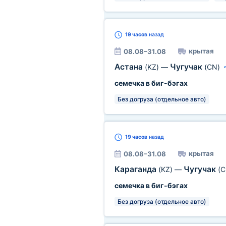
19 часов
назад
крытая
08.08–31.08
Астана
Чугучак
(KZ)
—
(CN)
семечка в биг-бэгах
Без догруза (отдельное авто)
19 часов
назад
крытая
08.08–31.08
Караганда
Чугучак
(KZ)
—
(C
семечка в биг-бэгах
Без догруза (отдельное авто)