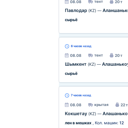
тент
08.08
20 т
Павлодар
Аланшань
(KZ)
—
сырьё
6 часов
назад
тент
08.08
20 т
Шымкент
Алашанько
(KZ)
—
сырьё
7 часов
назад
крытая
08.08
22 т
Кокшетау
Алашаньк
(KZ)
—
лен в мешках
, Кол. машин:
12