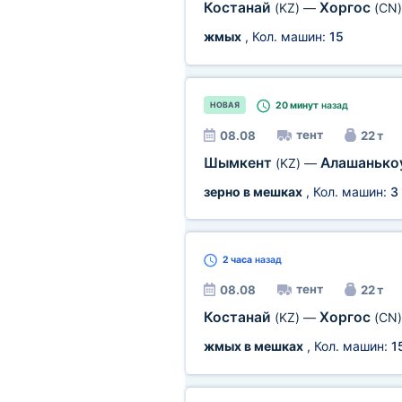
Костанай
Хоргос
(KZ)
—
(CN)
жмых
, Кол. машин:
15
20 минут
назад
НОВАЯ
тент
08.08
22 т
Шымкент
Алашанько
(KZ)
—
зерно в мешках
, Кол. машин:
3
2 часа
назад
тент
08.08
22 т
Костанай
Хоргос
(KZ)
—
(CN)
жмых в мешках
, Кол. машин:
1