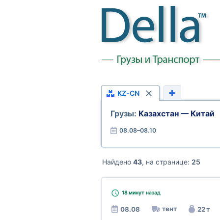
KZ-CN
Грузы:
Казахстан — Китай
08.08–08.10
Найдено
43
, на странице:
25
18 минут
назад
тент
08.08
22 т