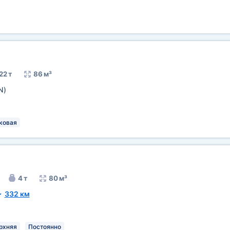
22 т
86 м³
N)
ковая
4 т
80 м³
~
332 км
рхняя
Постоянно