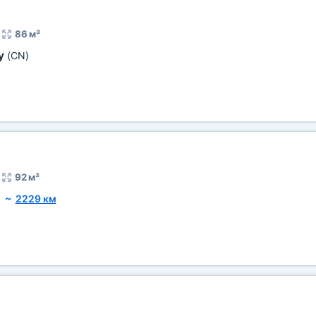
86 м³
у
(CN)
92 м³
~
2229 км