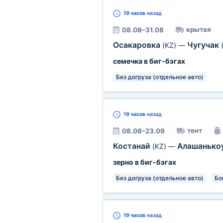
19 часов
назад
крытая
08.08–31.08
Осакаровка
Чугучак
(KZ)
—
семечка в биг-бэгах
Без догруза (отдельное авто)
19 часов
назад
тент
08.08–23.09
Костанай
Алашанько
(KZ)
—
зерно в биг-бэгах
Без догруза (отдельное авто)
Бо
19 часов
назад