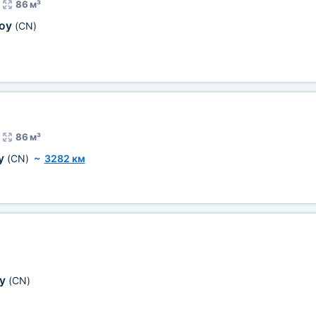
86 м³
коу
(CN)
86 м³
у
(CN)
~
3282 км
оу
(CN)