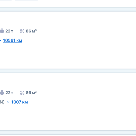
22 т
86 м³
~
10561 км
22 т
86 м³
N)
~
1007 км