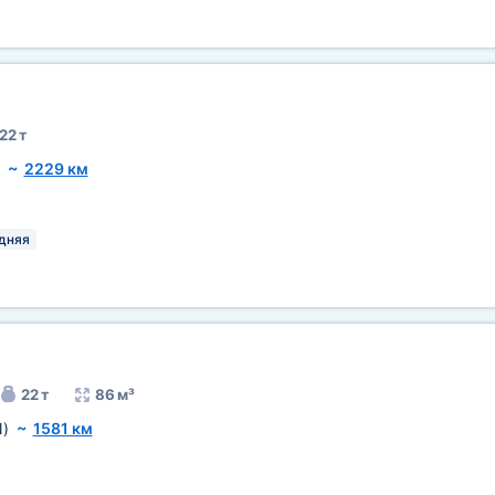
22 т
~
2229 км
дняя
22 т
86 м³
)
~
1581 км