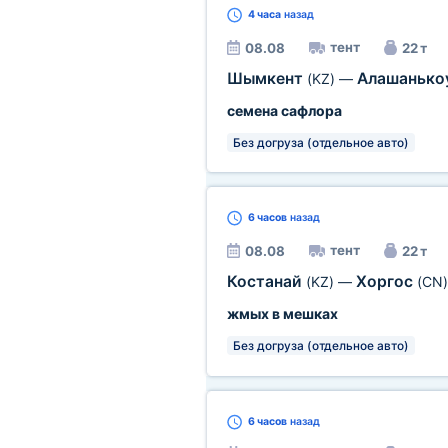
4 часа
назад
тент
08.08
22 т
Шымкент
Алашанько
(KZ)
—
семена сафлора
Без догруза (отдельное авто)
6 часов
назад
тент
08.08
22 т
Костанай
Хоргос
(KZ)
—
(CN)
жмых в мешках
Без догруза (отдельное авто)
6 часов
назад