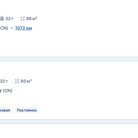
22 т
86 м³
(CN)
~
1072 км
22 т
80 м³
у
(CN)
ковая
Постоянно