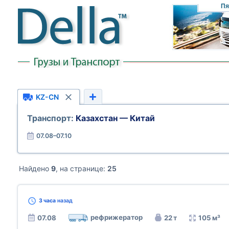
Пя
KZ-CN
Транспорт:
Казахстан — Китай
07.08–07.10
Найдено
9
, на странице:
25
3 часа
назад
рефрижератор
07.08
22 т
105 м³