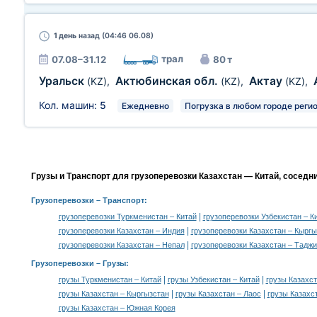
1 день
назад (04:46 06.08)
трал
07.08–31.12
80 т
Уральск
Актюбинская обл.
Актау
(KZ)
,
(KZ)
,
(KZ)
,
Кол. машин:
5
Ежедневно
Погрузка в любом городе реги
Грузы и Транспорт для грузоперевозки Казахстан — Китай, соседн
Грузоперевозки
– Транспорт:
|
грузоперевозки Туркменистан – Китай
грузоперевозки Узбекистан – К
|
грузоперевозки Казахстан – Индия
грузоперевозки Казахстан – Кыргы
|
грузоперевозки Казахстан – Непал
грузоперевозки Казахстан – Тадж
Грузоперевозки –
Грузы
:
|
|
грузы Туркменистан – Китай
грузы Узбекистан – Китай
грузы Казахс
|
|
грузы Казахстан – Кыргызстан
грузы Казахстан – Лаос
грузы Казахс
грузы Казахстан – Южная Корея