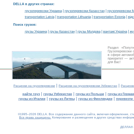
DELLA в других странах
:
|
|
грузоперевозки Украина
грузоперевозки Казахстан
грузоперевозки 
|
|
|
transportation Latvia
transportation Lithuania
transportation Estonia
від
Поиск грузов
:
|
|
|
|
грузы Украина
грузы Казахстан
грузы Молдова
вантажі Україна
жү
Раздел «Попут
Грузоперевозки 
в сфере автомо
приоритет — акт
для Вас!
|
|
Расценки на грузоперевозки
Расценки на грузоперевозки Узбекистан
Расценк
|
|
|
найти груз
грузы Узбекистан
грузы из Польши
грузы из Герма
|
|
|
грузы из Италии
грузы из Литвы
грузы из Финляндии
перевезти 
©1995–2026 DELLA. Все содержание данного сайта, включая оформление, стил
Все права защищены.
Копирование и размещение в других средствах информа
0.13(aws4)
070826-11:44:21
ДЕЛЛА®