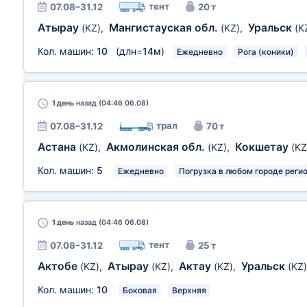
тент
07.08–31.12
20 т
Атырау
Мангистауская обл.
Уральск
(KZ)
,
(KZ)
,
(K
Кол. машин:
10
(длн=
14м
)
Ежедневно
Рога (коники)
1 день
назад (04:46 06.08)
трал
07.08–31.12
70 т
Астана
Акмолинская обл.
Кокшетау
(KZ)
,
(KZ)
,
(KZ
Кол. машин:
5
Ежедневно
Погрузка в любом городе реги
1 день
назад (04:46 06.08)
тент
07.08–31.12
25 т
Актобе
Атырау
Актау
Уральск
(KZ)
,
(KZ)
,
(KZ)
,
(KZ)
Кол. машин:
10
Боковая
Верхняя