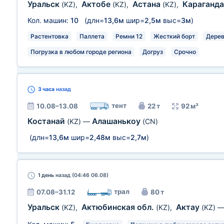
Уральск
Актобе
Астана
Караганд
(KZ)
,
(KZ)
,
(KZ)
,
Кол. машин:
10
(длн=
13,6м
шир=
2,5м
выс=
3м
)
Растентовка
Паллета
Ремни 12
Жесткий борт
Дерев
Погрузка в любом городе региона
Догруз
Срочно
3 часа
назад
тент
10.08–13.08
22 т
92 м³
Костанай
Алашанькоу
(KZ)
—
(CN)
(длн=
13,6м
шир=
2,48м
выс=
2,7м
)
1 день
назад (04:46 06.08)
трал
07.08–31.12
80 т
Уральск
Актюбинская обл.
Актау
(KZ)
,
(KZ)
,
(KZ)