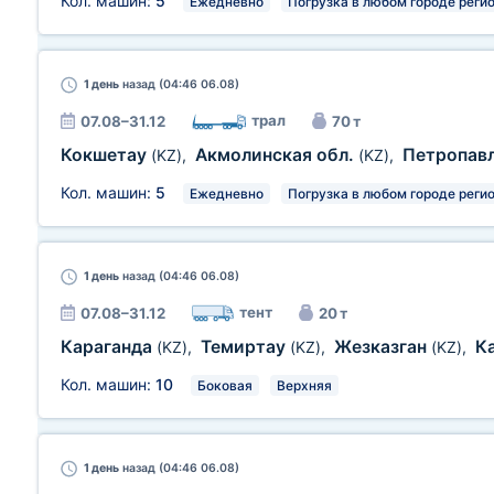
Кол. машин:
5
Ежедневно
Погрузка в любом городе реги
1 день
назад (04:46 06.08)
трал
07.08–31.12
70 т
Кокшетау
Акмолинская обл.
Петропав
(KZ)
,
(KZ)
,
Кол. машин:
5
Ежедневно
Погрузка в любом городе реги
1 день
назад (04:46 06.08)
тент
07.08–31.12
20 т
Караганда
Темиртау
Жезказган
К
(KZ)
,
(KZ)
,
(KZ)
,
Кол. машин:
10
Боковая
Верхняя
1 день
назад (04:46 06.08)