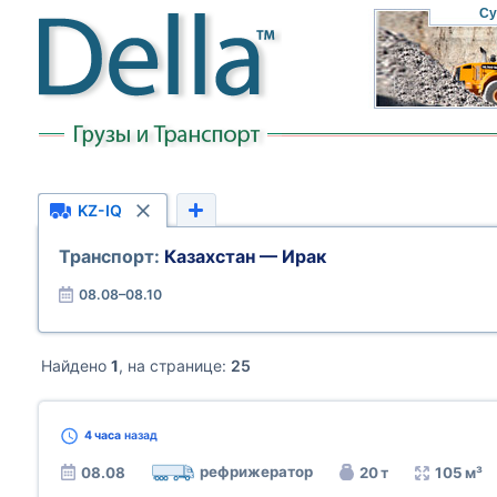
Су
KZ-IQ
Транспорт:
Казахстан — Ирак
08.08–08.10
Найдено
1
, на странице:
25
4 часа
назад
рефрижератор
08.08
20 т
105 м³