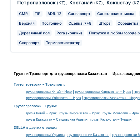
Петропавловск
Костанай
Кокшетау
(KZ)
,
(KZ)
,
(KZ
CMR
TIR
ADR: 12
Санпаспорт
Санитарная книжка
Верхняя
Постоянно
Сцепка: 7+8
Штора
Обрешетка
Деревянный пол
Рога (коники)
Погрузка в любом городе р
Скоропорт
Терморегистратор
Грузы и Транспорт для грузоперевозки Казахстан — Ирак, соседни
Грузоперевозки
– Транспорт:
|
|
грузоперевозки Китай – Ирак
грузоперевозки Кыргызстан – Ирак
гру
|
грузоперевозки Узбекистан – Ирак
грузоперевозки Казахстан – Иорда
Грузоперевозки –
Грузы
:
|
|
грузы Китай – Ирак
грузы Кыргызстан – Ирак
грузы Монголия – Ирак
|
грузы Казахстан – Саудовская Аравия
грузы Казахстан – Турция
DELLA в других странах
:
|
|
грузоперевозки Украина
грузоперевозки Казахстан
грузоперевозки 