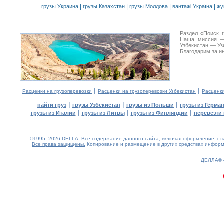
|
|
|
|
грузы Украина
грузы Казахстан
грузы Молдова
вантажі Україна
жү
Раздел «Поиск 
Наша миссия —
Узбекистан — Уз
Благодарим за и
|
|
Расценки на грузоперевозки
Расценки на грузоперевозки Узбекистан
Расценк
|
|
|
найти груз
грузы Узбекистан
грузы из Польши
грузы из Герма
|
|
|
грузы из Италии
грузы из Литвы
грузы из Финляндии
перевезти 
©1995–2026 DELLA. Все содержание данного сайта, включая оформление, стил
Все права защищены.
Копирование и размещение в других средствах информа
0.14(aws4)
060826-21:37:17
ДЕЛЛА®