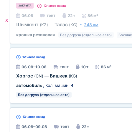
12 часов
назад
ЗАКРЫТА
тент
06.08
22 т
86 м³
X
Шымкент
Талас
(KZ)
—
(KG)
~
248 км
крошка резиновая
Без догруза (отдельное авто)
Бокова
12 часов
назад
тент
06.08–10.08
10 т
86 м³
Хоргос
Бишкек
(CN)
—
(KG)
автомобиль
, Кол. машин:
4
Без догруза (отдельное авто)
13 часов
назад
тент
06.08–09.08
22 т