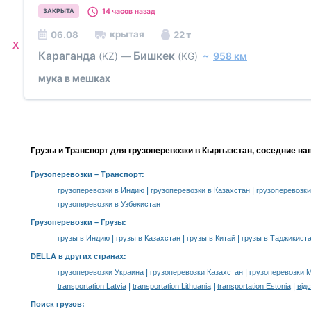
14 часов
назад
ЗАКРЫТА
крытая
06.08
22 т
X
Караганда
Бишкек
(KZ)
—
(KG)
~
958 км
мука в мешках
Грузы и Транспорт для грузоперевозки в Кыргызстан, соседние на
Грузоперевозки
– Транспорт:
|
|
грузоперевозки в Индию
грузоперевозки в Казахстан
грузоперевозки
грузоперевозки в Узбекистан
Грузоперевозки –
Грузы
:
|
|
|
грузы в Индию
грузы в Казахстан
грузы в Китай
грузы в Таджикист
DELLA в других странах
:
|
|
грузоперевозки Украина
грузоперевозки Казахстан
грузоперевозки 
|
|
|
transportation Latvia
transportation Lithuania
transportation Estonia
від
Поиск грузов
: