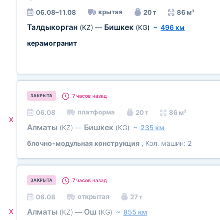
крытая
06.08–11.08
20 т
86 м³
Талдыкорган
Бишкек
(KZ)
—
(KG)
~
496 км
керамогранит
7 часов
назад
ЗАКРЫТА
платформа
06.08
20 т
86 м³
X
Алматы
Бишкек
(KZ)
—
(KG)
~
235 км
блочно-модульная конструкция
, Кол. машин:
2
7 часов
назад
ЗАКРЫТА
открытая
06.08
27 т
Алматы
Ош
X
(KZ)
—
(KG)
~
855 км