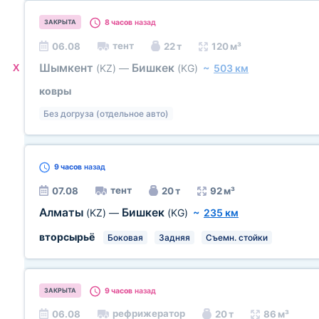
8 часов
назад
ЗАКРЫТА
тент
06.08
22 т
120 м³
Шымкент
Бишкек
X
(KZ)
—
(KG)
~
503 км
ковры
Без догруза (отдельное авто)
9 часов
назад
тент
07.08
20 т
92 м³
Алматы
Бишкек
(KZ)
—
(KG)
~
235 км
вторсырьё
Боковая
Задняя
Съемн. стойки
9 часов
назад
ЗАКРЫТА
рефрижератор
06.08
20 т
86 м³