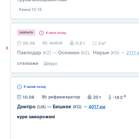
Ремни 12-15
4 часа
назад
ЗАКРЫТА
любой
06.08
0,6 т
3 м³
X
Павлодар
Оскемен
Нарын
(KZ)
—
(KZ)
,
(KG)
~
2171 
стеллажи
Догруз
5 часов
назад
0
рефрижератор
10.08
20 т
-18 C
Днипро
Бишкек
(UA)
—
(KG)
~
4017 км
кури заморожені