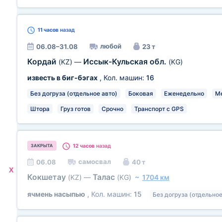
11 часов
назад
любой
06.08–31.08
23 т
Кордай
Иссык-Кульская обл.
(KZ)
—
(KG)
известь в биг-бэгах
, Кол. машин:
16
Без догруза (отдельное авто)
Боковая
Еженедельно
Ме
Штора
Груз готов
Срочно
Транспорт с GPS
12 часов
назад
ЗАКРЫТА
самосвал
06.08
40 т
X
Кокшетау
Талас
(KZ)
—
(KG)
~
1704 км
ячмень насыпью
, Кол. машин:
15
Без догруза (отдельное