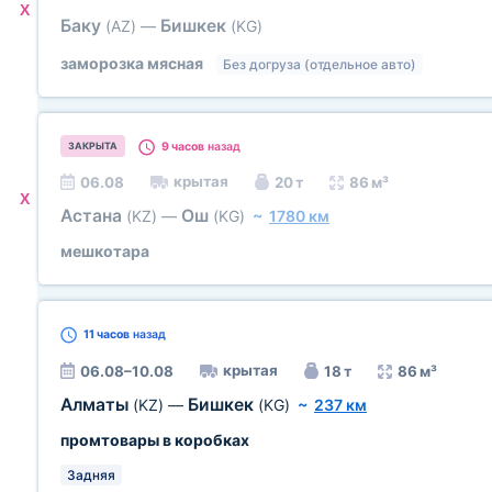
X
Баку
Бишкек
(AZ)
—
(KG)
заморозка мясная
Без догруза (отдельное авто)
9 часов
назад
ЗАКРЫТА
крытая
06.08
20 т
86 м³
X
Астана
Ош
(KZ)
—
(KG)
~
1780 км
мешкотара
11 часов
назад
крытая
06.08–10.08
18 т
86 м³
Алматы
Бишкек
(KZ)
—
(KG)
~
237 км
промтовары в коробках
Задняя