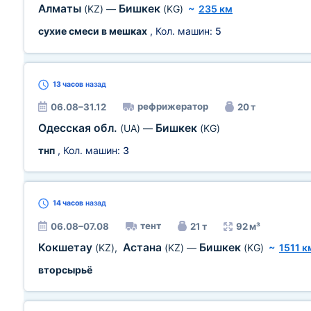
Алматы
Бишкек
(KZ)
—
(KG)
~
235 км
сухие смеси в мешках
, Кол. машин:
5
13 часов
назад
рефрижератор
06.08–31.12
20 т
Одесская обл.
Бишкек
(UA)
—
(KG)
тнп
, Кол. машин:
3
14 часов
назад
тент
06.08–07.08
21 т
92 м³
Кокшетау
Астана
Бишкек
(KZ)
,
(KZ)
—
(KG)
~
1511 к
вторсырьё