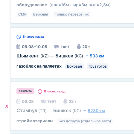
оборудование
(длн=
16м
шир=
3м
выс=
2,8м
)
CMR
Верхняя
Только перевозчик
8 часов
назад
тент
06.08–10.08
20 т
Шымкент
Бишкек
(KZ)
—
(KG)
~
503 км
газоблок на паллетах
Боковая
Груз готов
8 часов
назад
ЗАКРЫТА
тент
06.08
22 т
X
Стамбул
Бишкек
(TR)
—
(KG)
~
5230 км
стройматериалы
Без догруза (отдельное авто)