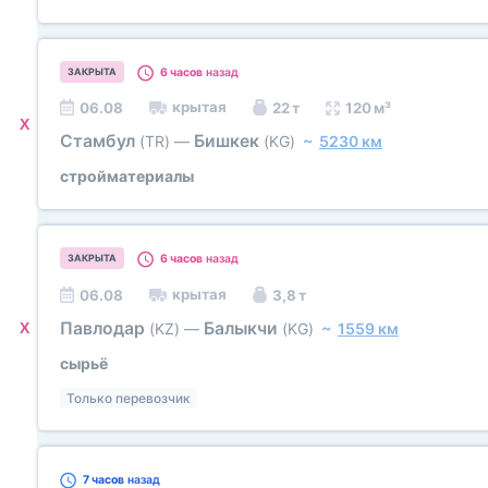
6 часов
назад
ЗАКРЫТА
крытая
06.08
22 т
120 м³
X
Стамбул
Бишкек
(TR)
—
(KG)
~
5230 км
стройматериалы
6 часов
назад
ЗАКРЫТА
крытая
06.08
3,8 т
Павлодар
Балыкчи
X
(KZ)
—
(KG)
~
1559 км
сырьё
Только перевозчик
7 часов
назад