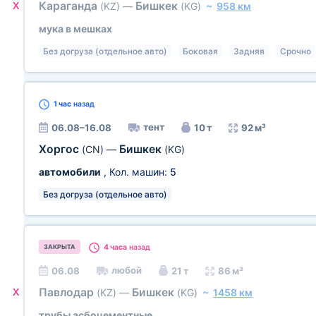
Караганда
Бишкек
X
(KZ)
—
(KG)
~
958 км
мука в мешках
Без догруза (отдельное авто)
Боковая
Задняя
Срочно
1 час
назад
тент
06.08–16.08
10 т
92 м³
Хоргос
Бишкек
(CN)
—
(KG)
автомобили
, Кол. машин:
5
Без догруза (отдельное авто)
4 часа
назад
ЗАКРЫТА
любой
06.08
21 т
86 м³
Павлодар
Бишкек
X
(KZ)
—
(KG)
~
1458 км
трубы асбоцементные