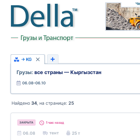
Че
→ KG
Грузы:
все страны — Кыргызстан
06.08–06.10
Найдено
34
, на странице:
25
1 час
назад
ЗАКРЫТА
тент
06.08
25 т