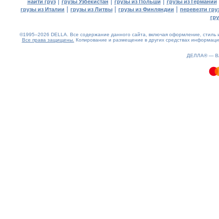
|
|
|
найти груз
грузы Узбекистан
грузы из Польши
грузы из Германии
|
|
|
грузы из Италии
грузы из Литвы
грузы из Финляндии
перевезти гру
гр
©1995–2026 DELLA. Все содержание данного сайта, включая оформление, стиль и
Все права защищены.
Копирование и размещение в других средствах информации
0.13(aws3)
080826-16:57:48
ДЕЛЛА® —