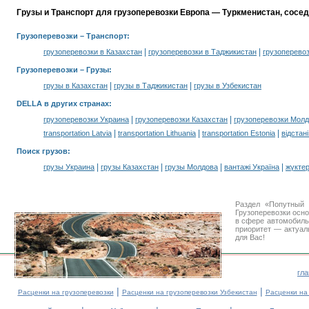
Грузы и Транспорт для грузоперевозки Европа — Туркменистан, сосе
Грузоперевозки
– Транспорт:
|
|
грузоперевозки в Казахстан
грузоперевозки в Таджикистан
грузоперевоз
Грузоперевозки –
Грузы
:
|
|
грузы в Казахстан
грузы в Таджикистан
грузы в Узбекистан
DELLA в других странах
:
|
|
грузоперевозки Украина
грузоперевозки Казахстан
грузоперевозки Мол
|
|
|
transportation Latvia
transportation Lithuania
transportation Estonia
відстан
Поиск грузов
:
|
|
|
|
грузы Украина
грузы Казахстан
грузы Молдова
вантажі Україна
жүктер
Раздел «Попутный 
Грузоперевозки осн
в сфере автомобил
приоритет — актуал
для Вас!
гл
|
|
Расценки на грузоперевозки
Расценки на грузоперевозки Узбекистан
Расценки на