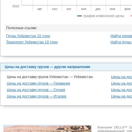
3500
авг
сен
окт
ноя
дек
янв
фев
график изменения цены
Полезные ссылки:
Грузы Узбекистан 10 тонн
Найти перев
Транспорт Узбекистан 10 тонн
Найти грузы
Цены на доставку грузов — другие направления
Цены на доставку грузов Узбекистан — Узбекистан
Цены на дос
Цены на доставку грузов — Германия
Цены на дос
Цены на доставку грузов — Грузия
Цены на до
Цены на доставку грузов — Италия
Цены на дос
Компания DELLA™ Гр
информационный се