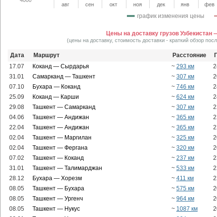
авг
сен
окт
ноя
дек
янв
фев
график изменения цены
Цены на доставку грузов Узбекистан 
(цены на доставку, стоимость доставки - краткий обзор пос
Дата
Маршрут
Расстояние
17.07
Коканд — Сырдарья
~
293 км
2
31.01
Самарканд — Ташкент
~
307 км
2
07.10
Бухара — Коканд
~
746 км
2
25.09
Коканд — Карши
~
624 км
2
29.08
Ташкент — Самарканд
~
307 км
2
04.06
Ташкент — Андижан
~
365 км
2
22.04
Ташкент — Андижан
~
365 км
2
02.04
Ташкент — Маргилан
~
325 км
2
02.04
Ташкент — Фергана
~
320 км
2
07.02
Ташкент — Коканд
~
237 км
2
31.01
Ташкент — Талимарджан
~
533 км
2
28.12
Бухара — Хорезм
~
411 км
2
08.05
Ташкент — Бухара
~
575 км
2
08.05
Ташкент — Ургенч
~
964 км
2
08.05
Ташкент — Нукус
~
1087 км
2