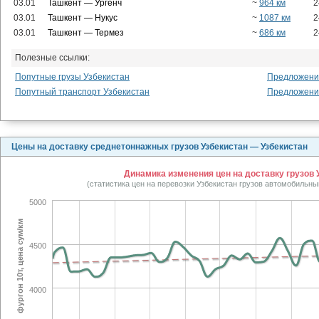
03.01
Ташкент — Ургенч
~
964 км
2
03.01
Ташкент — Нукус
~
1087 км
2
03.01
Ташкент — Термез
~
686 км
2
Полезные ссылки:
Попутные грузы Узбекистан
Предложения
Попутный транспорт Узбекистан
Предложения
Цены на доставку среднетоннажных грузов Узбекистан — Узбекистан
Динамика изменения цен на доставку грузов У
(статистика цен на перевозки Узбекистан грузов автомобильны
5000
фургон 10т, цена сум/км
4500
4000