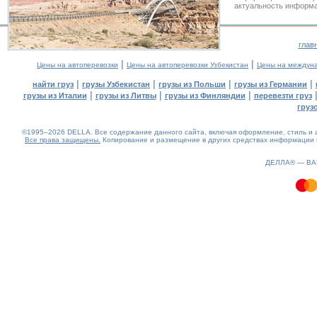
актуальность информа
глав
|
|
Цены на автоперевозки
Цены на автоперевозки Узбекистан
Цены на междуна
|
|
|
|
найти груз
грузы Узбекистан
грузы из Польши
грузы из Германии
|
|
|
грузы из Италии
грузы из Литвы
грузы из Финляндии
перевезти груз
груз
©1995–2026 DELLA. Все содержание данного сайта, включая оформление, стиль и а
Все права защищены.
Копирование и размещение в других средствах информации и
1.64(aws4)
080826-17:03:26
ДЕЛЛА® —
В