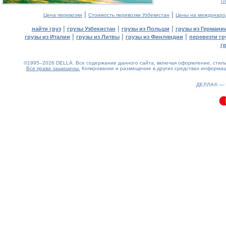
г
|
|
Цена перевозки
Стоимость перевозки Узбекистан
Цены на междунаро
|
|
|
найти груз
грузы Узбекистан
грузы из Польши
грузы из Германи
|
|
|
грузы из Италии
грузы из Литвы
грузы из Финляндии
перевезти гр
г
©1995–2026 DELLA. Все содержание данного сайта, включая оформление, стиль 
Все права защищены.
Копирование и размещение в других средствах информаци
0.08(aws3)
070826-07:04:09
ДЕЛЛА® —