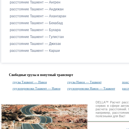
расстояние Ташкент — Ангрен
расстояние Ташкент — Андижан
расстояние Ташкент — Ахангаран
расстояние Ташкент — Бекабад
расстояние Ташкент — Бухара
расстояние Ташкент — Гулистан
расстояние Ташкент — Джизак
расстояние Ташкент — Карши
Свободные грузы и попутный транспорт
грузы Ташкент — Навои
грузы Навои — Ташкент
поис
грузоперевозки Ташкент — Навои
грузоперевозки Навои — Ташкент
расс
DELLA™
Расчет расс
сервис в сфере авт
расчета расстояний
например, расстояни
полезными для Вас!