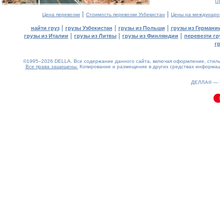
г
|
|
Цена перевозки
Стоимость перевозки Узбекистан
Цены на междунаро
|
|
|
найти груз
грузы Узбекистан
грузы из Польши
грузы из Германи
|
|
|
грузы из Италии
грузы из Литвы
грузы из Финляндии
перевезти гр
г
©1995–2026 DELLA. Все содержание данного сайта, включая оформление, стиль 
Все права защищены.
Копирование и размещение в других средствах информаци
0.1(aws3)
070826-04:47:50
ДЕЛЛА® —