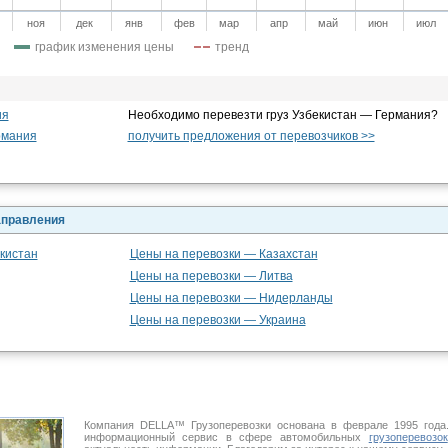
ноя
дек
янв
фев
мар
апр
май
июн
июл
график изменения цены
тренд
ия
Необходимо перевезти груз Узбекистан — Германия?
рмания
получить предложения от перевозчиков >>
аправления
кистан
Цены на перевозки — Казахстан
Цены на перевозки — Литва
Цены на перевозки — Нидерланды
Цены на перевозки — Украина
Компания DELLA™ Грузоперевозки основана в феврале 1995 год
информационный сервис в сфере автомобильных
грузоперевозок