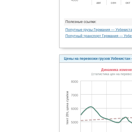
авг
сен
окт
Полезные ссылки:
Попутные грузы Германия — Узбекист
Попутный транспорт Германия — Узбе
Цены на перевозки грузов Узбекистан
Динамика изменен
(статистика цен на перев
8000
тент 20т, цена сум/км
7000
6000
5000