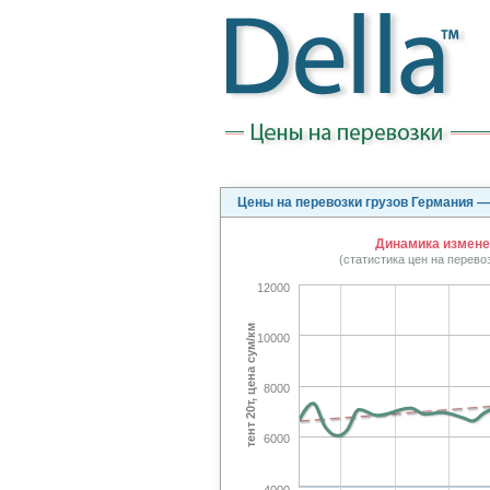
Цены на перевозки грузов Германия —
Динамика изменен
(статистика цен на перев
12000
тент 20т, цена сум/км
10000
8000
6000
4000