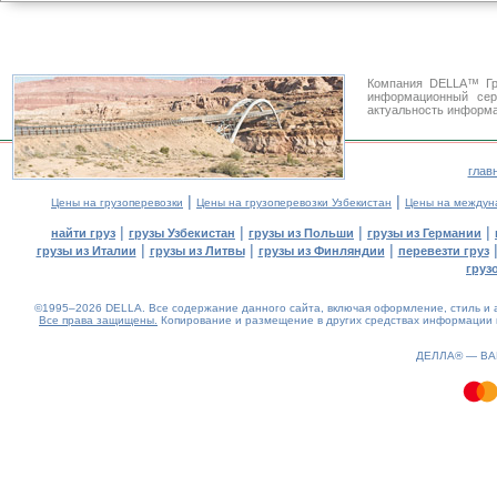
Компания DELLA™ Гр
информационный се
актуальность информа
глав
|
|
Цены на грузоперевозки
Цены на грузоперевозки Узбекистан
Цены на междун
|
|
|
|
найти груз
грузы Узбекистан
грузы из Польши
грузы из Германии
|
|
|
грузы из Италии
грузы из Литвы
грузы из Финляндии
перевезти груз
груз
©1995–2026 DELLA. Все содержание данного сайта, включая оформление, стиль и а
Все права защищены.
Копирование и размещение в других средствах информации и
1.72(aws4)
080826-17:07:15
ДЕЛЛА® —
В