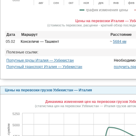
авг
сен
окт
ноя
дек
янв
фев
график изменения цены
Цены на перевозки Италия — Узб
(стоимость перевозки, расценки - краткий обзор послед
Дата
Маршрут
Расстояние
05.02
Конселиче — Ташкент
~
5684 км
Полезные ссылки:
Попутные грузы Италия — Узбекистан
Необходимо 
Попутный транспорт Италия — Узбекистан
получить пр
Цены на перевозки грузов Узбекистан — Италия
Динамика изменения цен на перевозки грузов Узбе
(статистика цен на перевозки Узбекистан — Италия грузов авт
5250
5000