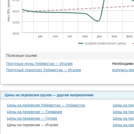
тент 20т, цена сум/км
4750
4500
4250
4000
авг
сен
окт
ноя
дек
янв
фев
график изменения цены
Полезные ссылки:
Попутные грузы Узбекистан — Италия
Необходимо 
Попутный транспорт Узбекистан — Италия
получить пр
Цены на перевозки грузов — другие направления
Цены на перевозки Узбекистан — Узбекистан
Цены на пе
Цены на перевозки — Германия
Цены на пе
Цены на перевозки — Грузия
Цены на пе
Цены на перевозки — Италия
Цены на пе