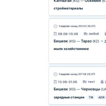
Капчыгай
Оскемен
(KG)
—
(K
стройматериалы
1 неделю
назад (03:53 30.07)
любой
08.08–10.08
Бишкек
Тараз
(KG)
—
(KZ)
~
мыло хозяйственное
1 неделю
назад (07:38 29.07)
тент
13.08–21.08
Бишкек
Черновцы
(KG)
—
(U
зарядные станции
TIR
ADR: 