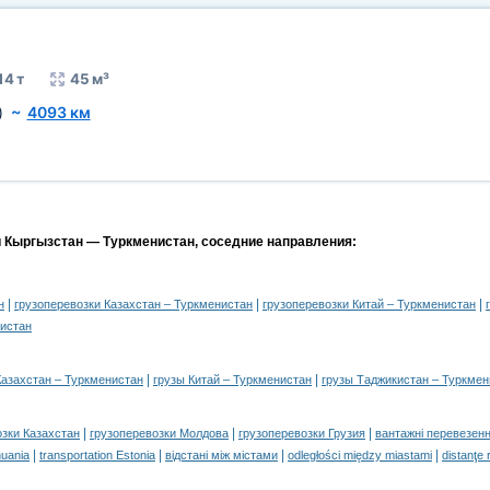
14 т
45 м³
)
~
4093 км
и Кыргызстан — Туркменистан, соседние направления:
|
|
|
н
грузоперевозки Казахстан – Туркменистан
грузоперевозки Китай – Туркменистан
нистан
|
|
Казахстан – Туркменистан
грузы Китай – Туркменистан
грузы Таджикистан – Туркмен
|
|
|
озки Казахстан
грузоперевозки Молдова
грузоперевозки Грузия
вантажні перевезенн
|
|
|
|
huania
transportation Estonia
відстані між містами
odległości między miastami
distanţe 