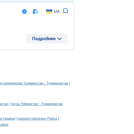
UA
Подробнее
|
грузоперевозки Таджикистан – Туркменистан
|
истан
грузы Узбекистан – Туркменистан
|
|
я Україна
transport ciężarowy Polska
rutiere