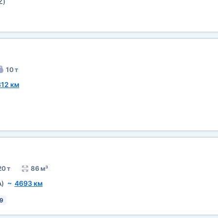
Z)
10 т
312 км
20 т
86 м³
A)
~
4693 км
9