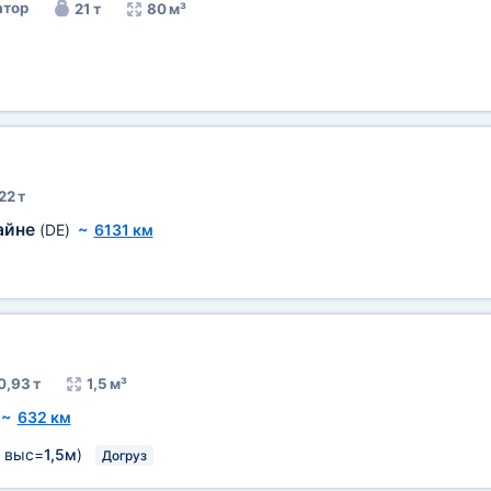
тор
21 т
80 м³
22 т
айне
(DE)
~
6131 км
0,93 т
1,5 м³
~
632 км
выс=
1,5м
)
Догруз