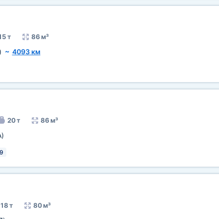
15 т
86 м³
)
~
4093 км
20 т
86 м³
A)
9
18 т
80 м³