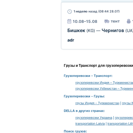
1 неделю
назад (08:44 28.07)
тент
10.08–15.08
Бишкек
Чернигов
(KG)
—
(UA
adr
Грузы и Транспорт для грузоперевозк
Грузоперевозки
– Транспорт:
грузоперевозки Индия – Туркмениста
грузоперевозки Узбекистан – Туркме
Грузоперевозки –
Грузы
:
|
грузы Индия – Туркменистан
грузы 
DELLA в других странах
:
|
грузоперевозки Украина
грузоперев
|
transportation Latvia
transportation Lit
Поиск грузов
: