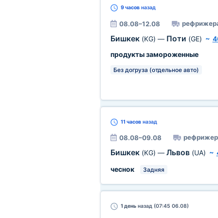
9 часов
назад
рефрижер
08.08–12.08
Бишкек
Поти
(KG)
—
(GE)
~
4
продукты замороженные
Без догруза (отдельное авто)
11 часов
назад
рефрижер
08.08–09.08
Бишкек
Львов
(KG)
—
(UA)
~
чеснок
Задняя
1 день
назад (07:45 06.08)