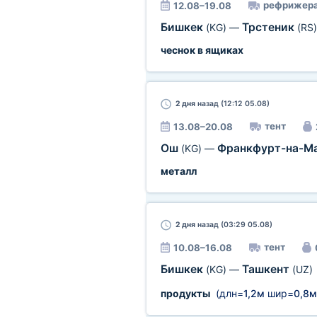
рефрижера
12.08–19.08
Бишкек
Трстеник
(KG)
—
(RS)
чеснок в ящиках
2 дня
назад (12:12 05.08)
тент
13.08–20.08
Ош
Франкфурт-на-М
(KG)
—
металл
2 дня
назад (03:29 05.08)
тент
10.08–16.08
Бишкек
Ташкент
(KG)
—
(UZ)
продукты
(длн=
1,2м
шир=
0,8м