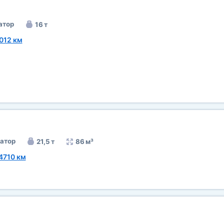
атор
16 т
012 км
атор
21,5 т
86 м³
4710 км