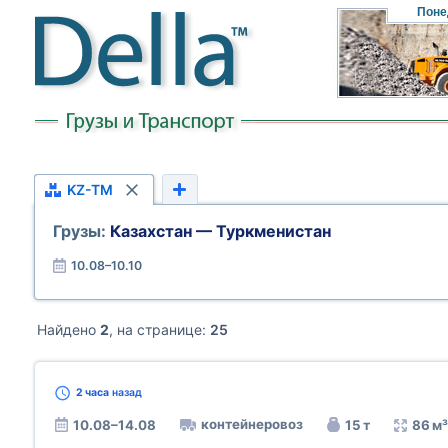
Поне
KZ-TM
Грузы:
Казахстан — Туркменистан
10.08–10.10
Найдено
2
, на странице:
25
2 часа
назад
контейнеровоз
10.08–14.08
15 т
86 м³