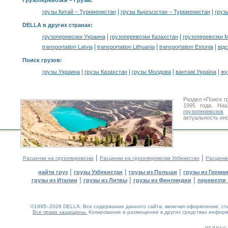
Грузоперевозки –
Грузы
:
|
|
грузы Китай – Туркменистан
грузы Кыргызстан – Туркменистан
груз
DELLA в других странах
:
|
|
грузоперевозки Украина
грузоперевозки Казахстан
грузоперевозки 
|
|
|
transportation Latvia
transportation Lithuania
transportation Estonia
від
Поиск грузов
:
|
|
|
|
грузы Украина
грузы Казахстан
грузы Молдова
вантажі Україна
жү
Раздел «Поиск г
1995 года. На
грузоперевозок
У
актуальность ин
|
|
Расценки на грузоперевозки
Расценки на грузоперевозки Узбекистан
Расценк
|
|
|
найти груз
грузы Узбекистан
грузы из Польши
грузы из Герма
|
|
|
грузы из Италии
грузы из Литвы
грузы из Финляндии
перевезти 
©1995–2026 DELLA. Все содержание данного сайта, включая оформление, стил
Все права защищены.
Копирование и размещение в других средствах информа
0.18(aws2)
100826-13:37:57