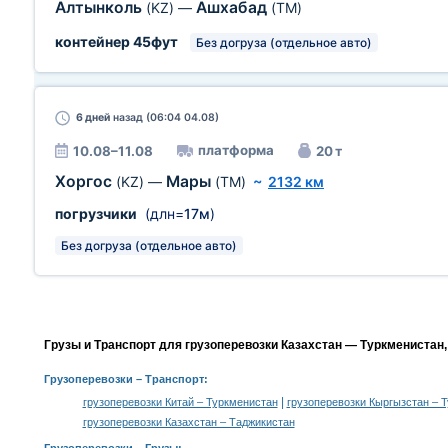
Алтынколь
Ашхабад
(KZ)
—
(TM)
контейнер 45фут
Без догруза (отдельное авто)
6 дней
назад (06:04 04.08)
платформа
10.08–11.08
20 т
Хоргос
Мары
(KZ)
—
(TM)
~
2132 км
погрузчики
(длн=
17м
)
Без догруза (отдельное авто)
Грузы и Транспорт для грузоперевозки Казахстан — Туркменистан,
Грузоперевозки
– Транспорт:
|
грузоперевозки Китай – Туркменистан
грузоперевозки Кыргызстан – 
грузоперевозки Казахстан – Таджикистан