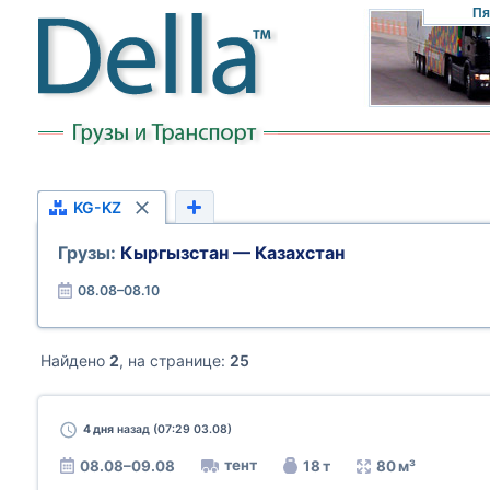
Пя
KG-KZ
Грузы:
Кыргызстан — Казахстан
08.08–08.10
Найдено
2
, на странице:
25
4 дня
назад (07:29 03.08)
тент
08.08–09.08
18 т
80 м³