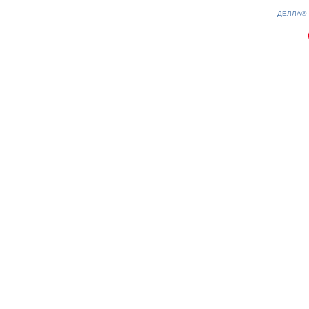
0.13(aws4)
080826-01:11:31
ДЕЛЛА®