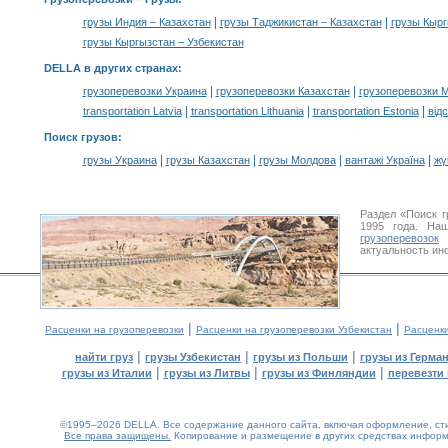
|
|
грузы Индия – Казахстан
грузы Таджикистан – Казахстан
грузы Кырг
грузы Кыргызстан – Узбекистан
DELLA в других странах
:
|
|
грузоперевозки Украина
грузоперевозки Казахстан
грузоперевозки 
|
|
|
transportation Latvia
transportation Lithuania
transportation Estonia
від
Поиск грузов
:
|
|
|
|
грузы Украина
грузы Казахстан
грузы Молдова
вантажі Україна
жү
Раздел «Поиск г
1995 года. На
грузоперевозок
У
актуальность ин
|
|
Расценки на грузоперевозки
Расценки на грузоперевозки Узбекистан
Расценк
|
|
|
найти груз
грузы Узбекистан
грузы из Польши
грузы из Герма
|
|
|
грузы из Италии
грузы из Литвы
грузы из Финляндии
перевезти 
©1995–2026 DELLA. Все содержание данного сайта, включая оформление, стил
Все права защищены.
Копирование и размещение в других средствах информа