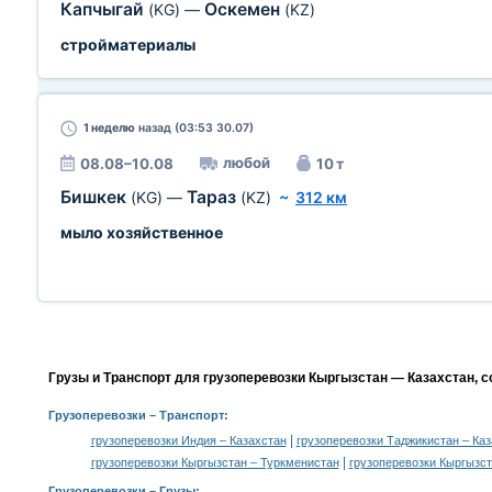
Капчыгай
Оскемен
(KG)
—
(KZ)
стройматериалы
1 неделю
назад (03:53 30.07)
любой
08.08–10.08
10 т
Бишкек
Тараз
(KG)
—
(KZ)
~
312 км
мыло хозяйственное
Грузы и Транспорт для грузоперевозки Кыргызстан — Казахстан, 
Грузоперевозки
– Транспорт:
|
грузоперевозки Индия – Казахстан
грузоперевозки Таджикистан – Ка
|
грузоперевозки Кыргызстан – Туркменистан
грузоперевозки Кыргызст
Грузоперевозки –
Грузы
: