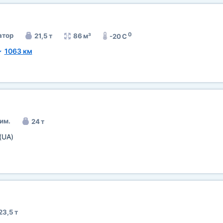
0
атор
21,5 т
86 м³
-20 C
~
1063 км
им.
24 т
(UA)
23,5 т