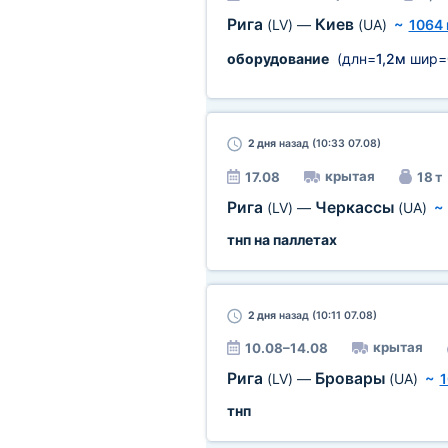
Рига
Киев
(LV)
—
(UA)
~
1064
оборудование
(длн=
1,2м
шир=
2 дня
назад (10:33 07.08)
крытая
17.08
18 т
Рига
Черкассы
(LV)
—
(UA)
тнп на паллетах
2 дня
назад (10:11 07.08)
крытая
10.08–14.08
Рига
Бровары
(LV)
—
(UA)
~
1
тнп