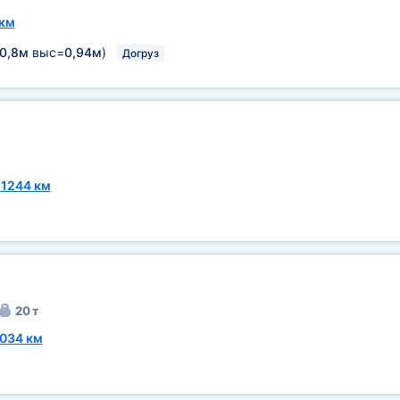
 км
0,8м
выс=
0,94м
)
Догруз
~
1244 км
20 т
034 км