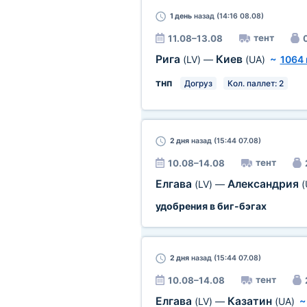
1 день
назад (14:16 08.08)
тент
11.08–13.08
0
Рига
Киев
(LV)
—
(UA)
~
1064
тнп
Догруз
Кол. паллет: 2
2 дня
назад (15:44 07.08)
тент
10.08–14.08
Елгава
Александрия
(LV)
—
(
удобрения в биг-бэгах
2 дня
назад (15:44 07.08)
тент
10.08–14.08
Елгава
Казатин
(LV)
—
(UA)