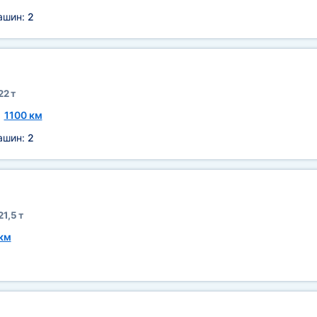
машин:
2
22 т
~
1100 км
машин:
2
21,5 т
км