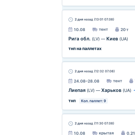
2 дня
назад (13:01 07.08)
тент
10.08
20 т
Рига обл.
Киев
(LV)
—
(UA)
тнп на паллетах
2 дня
назад (12:32 07.08)
тент
24.08–28.08
Лиепая
Харьков
(LV)
—
(UA)
тнп
Кол. паллет: 9
2 дня
назад (11:30 07.08)
крытая
10.08
0,21