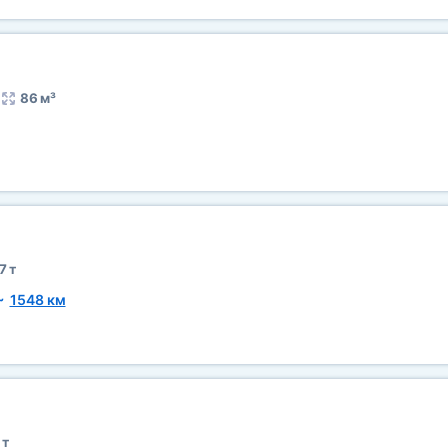
86 м³
7 т
~
1548 км
 т