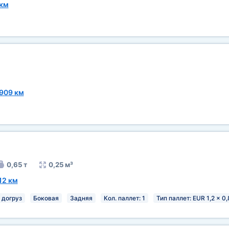
 км
909 км
0,65 т
0,25 м³
12 км
 догруз
Боковая
Задняя
Кол. паллет: 1
Тип паллет: EUR 1,2 x 0,