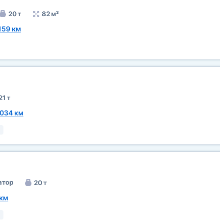
20 т
82 м³
159 км
21 т
034 км
я
атор
20 т
 км
я