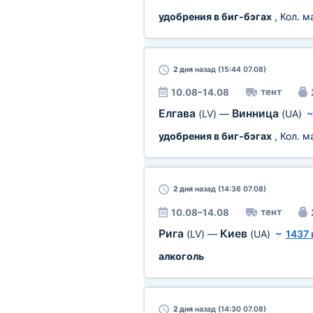
удобрения в биг-бэгах
, Кол. 
2 дня
назад (15:44 07.08)
тент
10.08–14.08
Елгава
Винница
(LV)
—
(UA)
удобрения в биг-бэгах
, Кол. 
2 дня
назад (14:36 07.08)
тент
10.08–14.08
Рига
Киев
(LV)
—
(UA)
~
1437 
алкоголь
2 дня
назад (14:30 07.08)