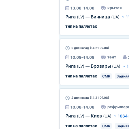
крытая
13.08–14.08
Рига
Винница
(LV)
—
(UA)
~
1
тнп на паллетах
2 дня
назад (14:21 07.08)
тент
10.08–14.08
Рига
Бровары
(LV)
—
(UA)
~
1
тнп на паллетах
CMR
Задня
2 дня
назад (14:21 07.08)
рефрижер
10.08–14.08
Рига
Киев
(LV)
—
(UA)
~
1064
тнп на паллетах
CMR
Задня