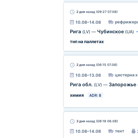
2 дня
назад (09:27 07.08)
рефрижер
10.08–14.08
Рига
Чубинское
(LV)
—
(UA)
тнп на паллетах
2 дня
назад (06:15 07.08)
цистерна х
10.08–13.08
Рига обл.
Запорожье
(LV)
—
химия
ADR: 8
3 дня
назад (08:18 06.08)
тент
10.08–14.08