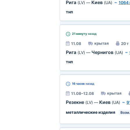
Рига
Киев
(LV)
—
(UA)
~
1064
тнп
21 минуту
назад
крытая
11.08
20 т
Рига
Чернигов
(LV)
—
(UA)
~
тнп
16 часов
назад
крытая
11.08–12.08
Резекне
Киев
(LV)
—
(UA)
~
9
металлические изделия
Возм.