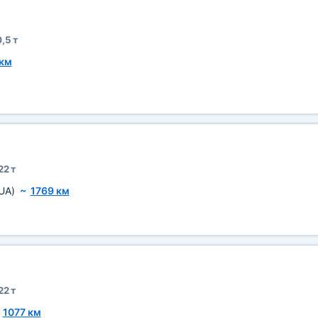
,5 т
 км
22 т
UA)
~
1769 км
22 т
~
1077 км