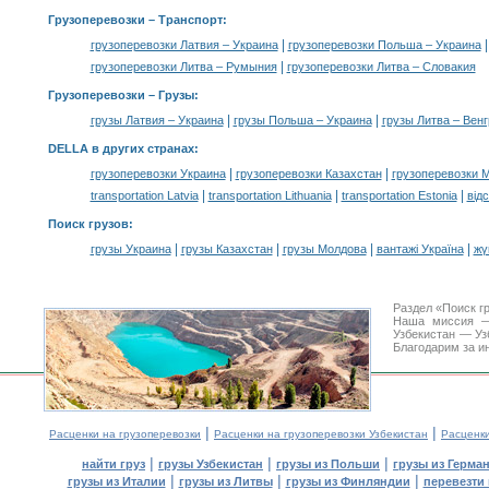
Грузоперевозки
– Транспорт:
|
грузоперевозки Латвия – Украина
грузоперевозки Польша – Украина
|
грузоперевозки Литва – Румыния
грузоперевозки Литва – Словакия
Грузоперевозки –
Грузы
:
|
|
грузы Латвия – Украина
грузы Польша – Украина
грузы Литва – Вен
DELLA в других странах
:
|
|
грузоперевозки Украина
грузоперевозки Казахстан
грузоперевозки 
|
|
|
transportation Latvia
transportation Lithuania
transportation Estonia
від
Поиск грузов
:
|
|
|
|
грузы Украина
грузы Казахстан
грузы Молдова
вантажі Україна
жү
Раздел «Поиск г
Наша миссия —
Узбекистан — Уз
Благодарим за и
|
|
Расценки на грузоперевозки
Расценки на грузоперевозки Узбекистан
Расценк
|
|
|
найти груз
грузы Узбекистан
грузы из Польши
грузы из Герма
|
|
|
грузы из Италии
грузы из Литвы
грузы из Финляндии
перевезти 