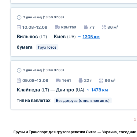
2 дня
назад (13:56 07.08)
крытая
10.08–12.08
7 т
86 м³
Вильнюс
Киев
(LT)
—
(UA)
~
1305 км
бумага
Груз готов
2 дня
назад (13:44 07.08)
тент
09.08–13.08
22 т
86 м³
Клайпеда
Днипро
(LT)
—
(UA)
~
1478 км
тнп на паллетах
Без догруза (отдельное авто)
1
Грузы и Транспорт для грузоперевозки Литва — Украина, соседние