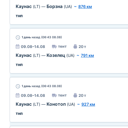
Каунас
Борзна
(LT)
—
(UA)
~
876 км
тнп
1 день
назад (06:43 08.08)
тент
09.08–14.08
20 т
Каунас
Козелец
(LT)
—
(UA)
~
791 км
тнп
1 день
назад (06:43 08.08)
тент
09.08–14.08
20 т
Каунас
Конотоп
(LT)
—
(UA)
~
927 км
тнп