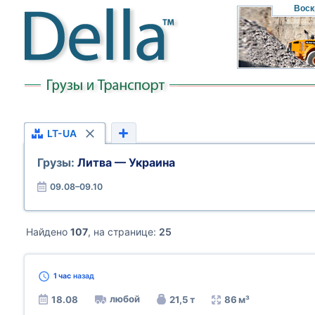
Воск
LT-UA
Грузы:
Литва — Украина
09.08–09.10
Найдено
107
, на странице:
25
1 час
назад
любой
18.08
21,5 т
86 м³