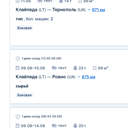
тент
11.08
14 т
86 м³
Клайпеда
Тернополь
(LT)
—
(UA)
~
971 км
тнп
, Кол. машин:
2
Боковая
1 день
назад (12:40 08.08)
тент
09.08–10.08
23 т
86 м³
Клайпеда
Ровно
(LT)
—
(UA)
~
875 км
сырьё
Боковая
1 день
назад (06:43 08.08)
тент
09.08–14.08
20 т