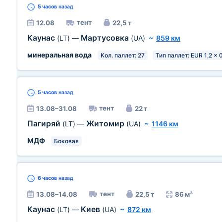
5 часов
назад
тент
12.08
22,5 т
Каунас
Мартусовка
(LT)
—
(UA)
~
859 км
минеральная вода
Кол. паллет: 27
Тип паллет: EUR 1,2 x 
5 часов
назад
тент
13.08–31.08
22 т
Пагиряй
Житомир
(LT)
—
(UA)
~
1146 км
МДФ
Боковая
6 часов
назад
тент
13.08–14.08
22,5 т
86 м³
Каунас
Киев
(LT)
—
(UA)
~
872 км