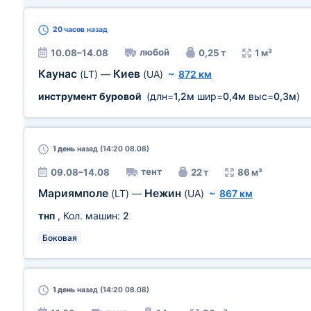
20 часов
назад
любой
10.08–14.08
0,25 т
1 м³
Каунас
Киев
(LT)
—
(UA)
~
872 км
инструмент буровой
(длн=
1,2м
шир=
0,4м
выс=
0,3м
)
1 день
назад (14:20 08.08)
тент
09.08–14.08
22 т
86 м³
Мариямполе
Нежин
(LT)
—
(UA)
~
867 км
тнп
, Кол. машин:
2
Боковая
1 день
назад (14:20 08.08)