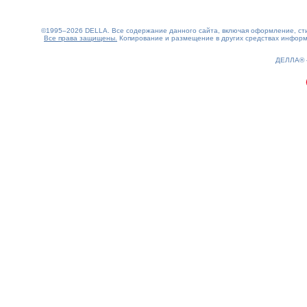
©1995–2026 DELLA. Все содержание данного сайта, включая оформление, стил
Все права защищены.
Копирование и размещение в других средствах информа
0.2(aws2)
090826-17:53:45
ДЕЛЛА®