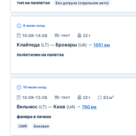
тнп на паллетах
Без догруза (отдельное авто)
8 часов
назад
тент
10.08–14.08
22 т
Клайпеда
Бровары
(LT)
—
(UA)
~
1051 км
поліетилен на палетах
10 часов
назад
тент
10.08–13.08
22 т
82 м³
Вильнюс
Киев
(LT)
—
(UA)
~
760 км
фанера в пачках
CMR
Боковая