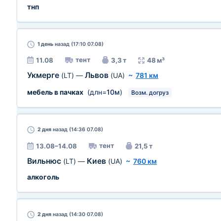
тнп
1 день
назад (17:10 07.08)
тент
11.08
3,3 т
48 м³
Укмерге
Львов
(LT)
—
(UA)
~
781 км
мебель в пачках
(длн=
10м
)
Возм. догруз
2 дня
назад (14:36 07.08)
тент
13.08–14.08
21,5 т
Вильнюс
Киев
(LT)
—
(UA)
~
760 км
алкоголь
2 дня
назад (14:30 07.08)