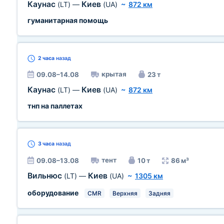
Каунас
Киев
(LT)
—
(UA)
~
872 км
гуманитарная помощь
2 часа
назад
крытая
09.08–14.08
23 т
Каунас
Киев
(LT)
—
(UA)
~
872 км
тнп на паллетах
3 часа
назад
тент
09.08–13.08
10 т
86 м³
Вильнюс
Киев
(LT)
—
(UA)
~
1305 км
оборудование
CMR
Верхняя
Задняя