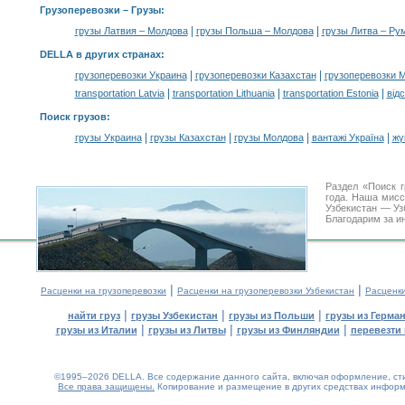
Грузоперевозки –
Грузы
:
|
|
грузы Латвия – Молдова
грузы Польша – Молдова
грузы Литва – Ру
DELLA в других странах
:
|
|
грузоперевозки Украина
грузоперевозки Казахстан
грузоперевозки 
|
|
|
transportation Latvia
transportation Lithuania
transportation Estonia
від
Поиск грузов
:
|
|
|
|
грузы Украина
грузы Казахстан
грузы Молдова
вантажі Україна
жү
Раздел «Поиск 
года. Наша мис
Узбекистан — Уз
Благодарим за и
|
|
Расценки на грузоперевозки
Расценки на грузоперевозки Узбекистан
Расценк
|
|
|
найти груз
грузы Узбекистан
грузы из Польши
грузы из Герма
|
|
|
грузы из Италии
грузы из Литвы
грузы из Финляндии
перевезти 
©1995–2026 DELLA. Все содержание данного сайта, включая оформление, стил
Все права защищены.
Копирование и размещение в других средствах информа
0.2(aws3)