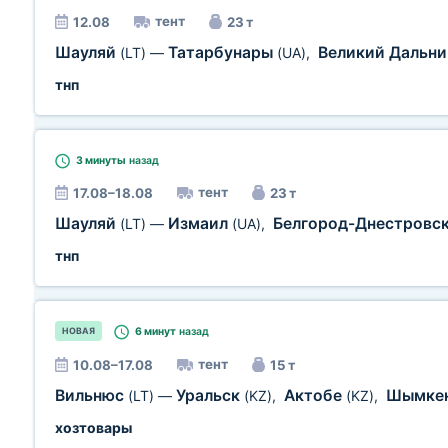
тент
12.08
23 т
Шауляй
Татарбунары
Великий Дальн
(LT)
—
(UA)
,
тнп
3 минуты
назад
тент
17.08–18.08
23 т
Шауляй
Измаил
Белгород-Днестровс
(LT)
—
(UA)
,
тнп
6 минут
назад
НОВАЯ
тент
10.08–17.08
15 т
Вильнюс
Уральск
Актобе
Шымке
(LT)
—
(KZ)
,
(KZ)
,
хозтовары