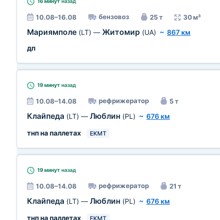
16 минут
назад
бензовоз
10.08–16.08
25 т
30 м³
Мариямполе
Житомир
(LT)
—
(UA)
~
867 км
дп
19 минут
назад
рефрижератор
10.08–14.08
5 т
Клайпеда
Люблин
(LT)
—
(PL)
~
676 км
тнп на паллетах
EKMT
19 минут
назад
рефрижератор
10.08–14.08
21 т
Клайпеда
Люблин
(LT)
—
(PL)
~
676 км
тнп на паллетах
EKMT