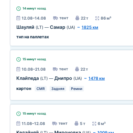
14 минут
назад
тент
12.08–14.08
22 т
86 м³
Шауляй
Самар
(LT)
—
(UA)
~
1825 км
тнп на паллетах
15 минут
назад
тент
10.08–21.08
22 т
Клайпеда
Днипро
(LT)
—
(UA)
~
1478 км
картон
CMR
Задняя
Ремни
15 минут
назад
тент
11.08–12.08
5 т
6 м³
Кедайняй
Мироновка
(LT)
—
(UA)
~
1009 км