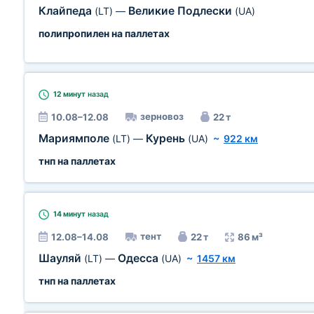
Клайпеда
Великие Подлески
(LT)
—
(UA)
полипропилен на паллетах
12 минут
назад
зерновоз
10.08–12.08
22 т
Мариямполе
Курень
(LT)
—
(UA)
~
922 км
тнп на паллетах
14 минут
назад
тент
12.08–14.08
22 т
86 м³
Шауляй
Одесса
(LT)
—
(UA)
~
1457 км
тнп на паллетах