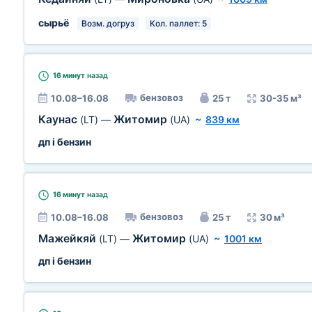
сырьё
Возм. догруз
Кол. паллет: 5
16 минут
назад
бензовоз
10.08–16.08
25 т
30-35 м³
Каунас
Житомир
(LT)
—
(UA)
~
839 км
дп і бензин
16 минут
назад
бензовоз
10.08–16.08
25 т
30 м³
Мажейкяй
Житомир
(LT)
—
(UA)
~
1001 км
дп і бензин