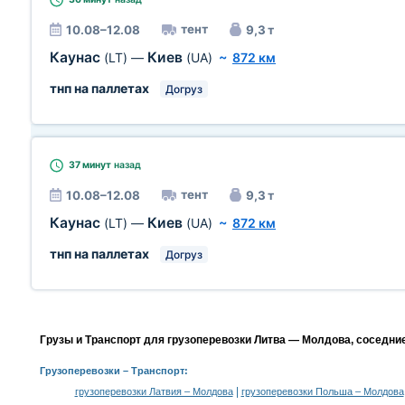
тент
10.08–12.08
9,3 т
Каунас
Киев
(LT)
—
(UA)
~
872 км
тнп на паллетах
Догруз
37 минут
назад
тент
10.08–12.08
9,3 т
Каунас
Киев
(LT)
—
(UA)
~
872 км
тнп на паллетах
Догруз
Грузы и Транспорт для грузоперевозки Литва — Молдова, соседни
Грузоперевозки
– Транспорт:
|
грузоперевозки Латвия – Молдова
грузоперевозки Польша – Молдова