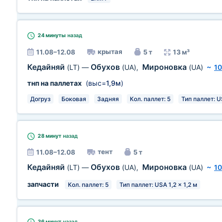
24 минуты
назад
крытая
11.08–12.08
5 т
13 м³
Кедайняй
Обухов
Мироновка
(LT)
—
(UA)
,
(UA)
~
10
тнп на паллетах
(выс=
1,9м
)
Догруз
Боковая
Задняя
Кол. паллет: 5
Тип паллет: US
28 минут
назад
тент
11.08–12.08
5 т
Кедайняй
Обухов
Мироновка
(LT)
—
(UA)
,
(UA)
~
10
запчасти
Кол. паллет: 5
Тип паллет: USA 1,2 x 1,2 м
36 минут
назад