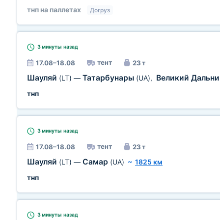
тнп на паллетах
Догруз
3 минуты
назад
тент
17.08–18.08
23 т
Шауляй
Татарбунары
Великий Дальн
(LT)
—
(UA)
,
тнп
3 минуты
назад
тент
17.08–18.08
23 т
Шауляй
Самар
(LT)
—
(UA)
~
1825 км
тнп
3 минуты
назад