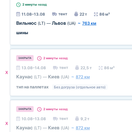
2 минуты
назад
тент
11.08–13.08
22 т
86 м³
Вильнюс
Львов
(LT)
—
(UA)
~
763 км
шины
2 минуты
назад
ЗАКРЫТА
тент
13.08–14.08
22,5 т
86 м³
X
Каунас
Киев
(LT)
—
(UA)
~
872 км
тнп на паллетах
Без догруза (отдельное авто)
2 минуты
назад
ЗАКРЫТА
тент
10.08–13.08
9,2 т
X
Каунас
Киев
(LT)
—
(UA)
~
872 км