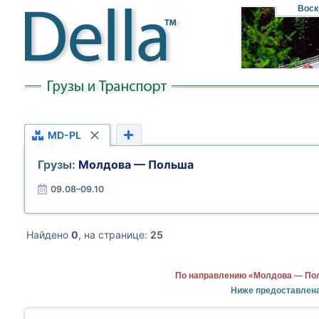
Воск
MD-PL
Грузы:
Молдова — Польша
09.08–09.10
Найдено
0
, на странице:
25
По направлению «Молдова — Пол
Ниже предоставлен