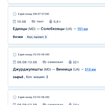
2 дня
назад (06:07 07.08)
тент
10.08
0,6 т
Единцы
Солобковцы
(MD)
—
(UA)
~
151 км
бочки
Кол. паллет: 3
2 дня
назад (12:03 06.08)
самосвал
09.08–13.08
22 т
Джурджулешты
Винница
(MD)
—
(UA)
~
513 км
сырьё
, Кол. машин:
2
2 дня
назад (12:03 06.08)
самосвал
09.08–13.08
24 т