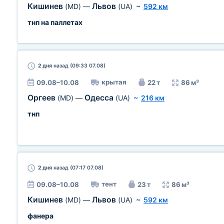
Кишинев
Львов
(MD)
—
(UA)
~
592 км
тнп на паллетах
2 дня
назад (09:33 07.08)
крытая
09.08–10.08
22 т
86 м³
Оргеев
Одесса
(MD)
—
(UA)
~
216 км
тнп
2 дня
назад (07:17 07.08)
тент
09.08–10.08
23 т
86 м³
Кишинев
Львов
(MD)
—
(UA)
~
592 км
фанера