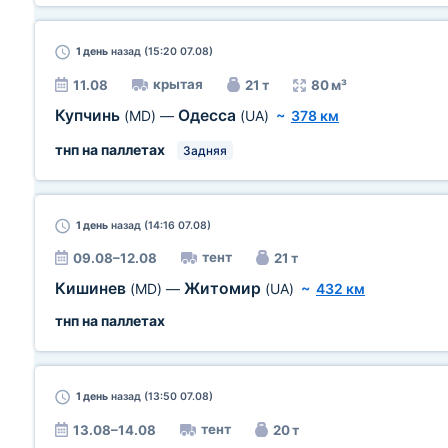
1 день
назад (15:20 07.08)
крытая
11.08
21 т
80 м³
Купчинь
Одесса
(MD)
—
(UA)
~
378 км
тнп на паллетах
Задняя
1 день
назад (14:16 07.08)
тент
09.08–12.08
21 т
Кишинев
Житомир
(MD)
—
(UA)
~
432 км
тнп на паллетах
1 день
назад (13:50 07.08)
тент
13.08–14.08
20 т