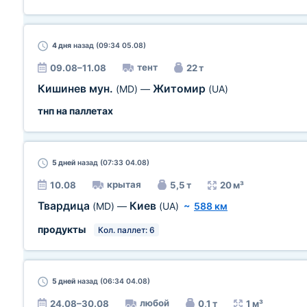
4 дня
назад (09:34 05.08)
тент
09.08–11.08
22 т
Кишинев мун.
Житомир
(MD)
—
(UA)
тнп на паллетах
5 дней
назад (07:33 04.08)
крытая
10.08
5,5 т
20 м³
Твардица
Киев
(MD)
—
(UA)
~
588 км
продукты
Кол. паллет: 6
5 дней
назад (06:34 04.08)
любой
24.08–30.08
0,1 т
1 м³