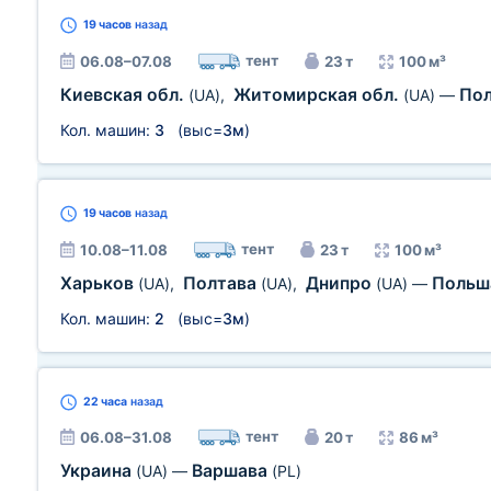
19 часов
назад
тент
06.08–07.08
23 т
100 м³
Киевская обл.
Житомирская обл.
По
(UA)
,
(UA)
—
Кол. машин:
3
(выс=
3м
)
19 часов
назад
тент
10.08–11.08
23 т
100 м³
Харьков
Полтава
Днипро
Поль
(UA)
,
(UA)
,
(UA)
—
Кол. машин:
2
(выс=
3м
)
22 часа
назад
тент
06.08–31.08
20 т
86 м³
Украина
Варшава
(UA)
—
(PL)