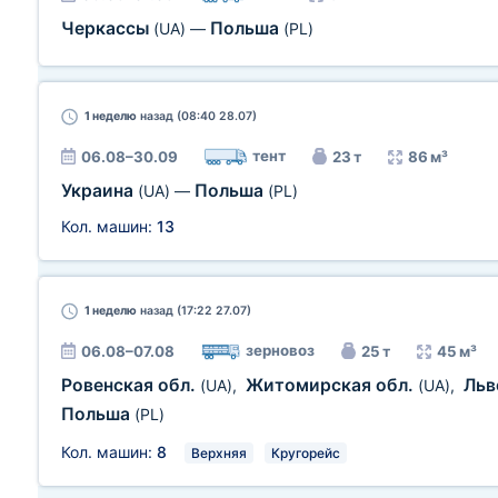
Черкассы
Польша
(UA)
—
(PL)
1 неделю
назад (08:40 28.07)
тент
06.08–30.09
23 т
86 м³
Украина
Польша
(UA)
—
(PL)
Кол. машин:
13
1 неделю
назад (17:22 27.07)
зерновоз
06.08–07.08
25 т
45 м³
Ровенская обл.
Житомирская обл.
Льв
(UA)
,
(UA)
,
Польша
(PL)
Кол. машин:
8
Верхняя
Кругорейс