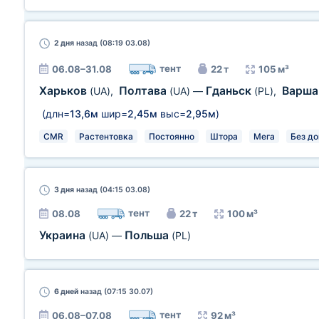
2 дня
назад (08:19 03.08)
тент
06.08–31.08
22 т
105 м³
Харьков
Полтава
Гданьск
Варш
(UA)
,
(UA)
—
(PL)
,
(длн=
13,6м
шир=
2,45м
выс=
2,95м
)
CMR
Растентовка
Постоянно
Штора
Мега
Без до
3 дня
назад (04:15 03.08)
тент
08.08
22 т
100 м³
Украина
Польша
(UA)
—
(PL)
6 дней
назад (07:15 30.07)
тент
06.08–07.08
92 м³