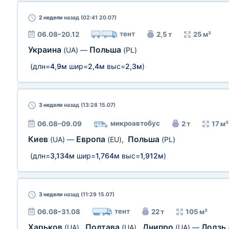
2 недели
назад (02:41 20.07)
тент
06.08–20.12
2,5 т
25 м³
Украина
Польша
(UA)
—
(PL)
(длн=
4,9м
шир=
2,4м
выс=
2,3м
)
3 недели
назад (13:28 15.07)
микроавтобус
06.08–09.09
2 т
17 м³
Киев
Европа
Польша
(UA)
—
(EU)
,
(PL)
(длн=
3,134м
шир=
1,764м
выс=
1,912м
)
3 недели
назад (11:29 15.07)
тент
06.08–31.08
22 т
105 м³
Харьков
Полтава
Днипро
Лодзь
(UA)
,
(UA)
,
(UA)
—