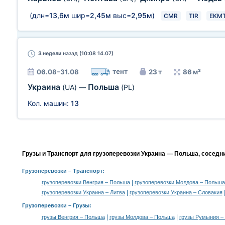
(длн=
13,6м
шир=
2,45м
выс=
2,95м
)
CMR
TIR
EKM
3 недели
назад (10:08 14.07)
тент
06.08–31.08
23 т
86 м³
Украина
Польша
(UA)
—
(PL)
Кол. машин:
13
Грузы и Транспорт для грузоперевозки Украина — Польша, соседн
Грузоперевозки
– Транспорт:
|
грузоперевозки Венгрия – Польша
грузоперевозки Молдова – Польша
|
грузоперевозки Украина – Литва
грузоперевозки Украина – Словакия
Грузоперевозки –
Грузы
:
|
|
грузы Венгрия – Польша
грузы Молдова – Польша
грузы Румыния –