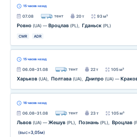
15 часов
назад
тент
07.08
20 т
93 м³
Ровно
Вроцлав
Гданьск
(UA)
—
(PL)
,
(PL)
CMR
ADR
15 часов
назад
тент
06.08–31.08
22 т
105 м³
Харьков
Полтава
Днипро
Крако
(UA)
,
(UA)
,
(UA)
—
16 часов
назад
тент
06.08–31.08
23 т
105 м³
Львов
Жешув
Познань
Вроцлав
(UA)
—
(PL)
,
(PL)
,
(
(выс=
3,05м
)