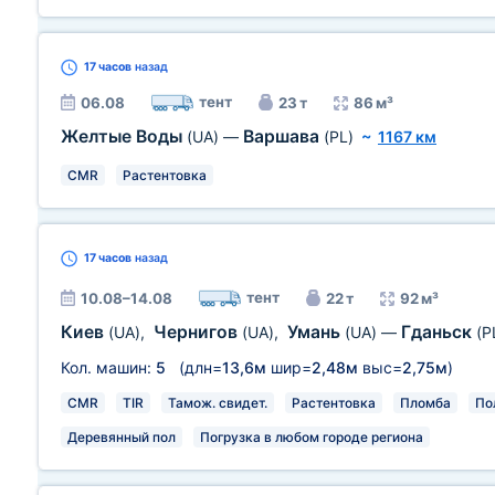
17 часов
назад
тент
06.08
23 т
86 м³
Желтые Воды
Варшава
(UA)
—
(PL)
~
1167 км
CMR
Растентовка
17 часов
назад
тент
10.08–14.08
22 т
92 м³
Киев
Чернигов
Умань
Гданьск
(UA)
,
(UA)
,
(UA)
—
(P
Кол. машин:
5
(длн=
13,6м
шир=
2,48м
выс=
2,75м
)
CMR
TIR
Тамож. свидет.
Растентовка
Пломба
По
Деревянный пол
Погрузка в любом городе региона