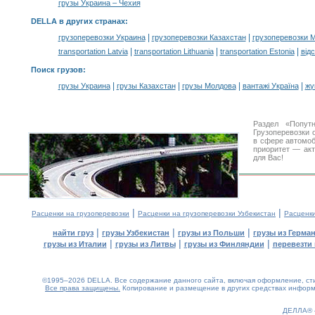
грузы Украина – Чехия
DELLA в других странах
:
|
|
грузоперевозки Украина
грузоперевозки Казахстан
грузоперевозки 
|
|
|
transportation Latvia
transportation Lithuania
transportation Estonia
від
Поиск грузов
:
|
|
|
|
грузы Украина
грузы Казахстан
грузы Молдова
вантажі Україна
жү
Раздел «Попут
Грузоперевозки 
в сфере автомо
приоритет — акт
для Вас!
|
|
Расценки на грузоперевозки
Расценки на грузоперевозки Узбекистан
Расценк
|
|
|
найти груз
грузы Узбекистан
грузы из Польши
грузы из Герма
|
|
|
грузы из Италии
грузы из Литвы
грузы из Финляндии
перевезти 
©1995–2026 DELLA. Все содержание данного сайта, включая оформление, стил
Все права защищены.
Копирование и размещение в других средствах информа
0.13(aws2)
060826-08:18:17
ДЕЛЛА®