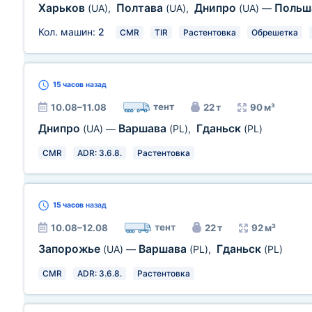
Харьков
Полтава
Днипро
Поль
(UA)
,
(UA)
,
(UA)
—
Кол. машин:
2
CMR
TIR
Растентовка
Обрешетка
15 часов
назад
тент
10.08–11.08
22 т
90 м³
Днипро
Варшава
Гданьск
(UA)
—
(PL)
,
(PL)
CMR
ADR: 3.6.8.
Растентовка
15 часов
назад
тент
10.08–12.08
22 т
92 м³
Запорожье
Варшава
Гданьск
(UA)
—
(PL)
,
(PL)
CMR
ADR: 3.6.8.
Растентовка