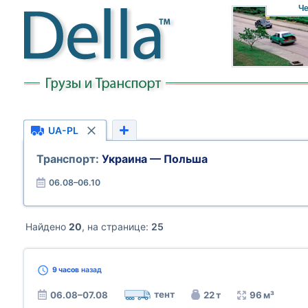
Че
UA-PL
Транспорт:
Украина — Польша
06.08–06.10
Найдено
20
, на странице:
25
9 часов
назад
тент
06.08–07.08
22 т
96 м³