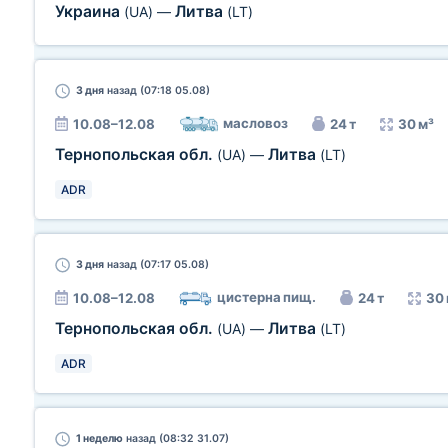
Украина
Литва
(UA)
—
(LT)
3 дня
назад (07:18 05.08)
масловоз
10.08–12.08
24 т
30 м³
Тернопольская обл.
Литва
(UA)
—
(LT)
ADR
3 дня
назад (07:17 05.08)
цистерна пищ.
10.08–12.08
24 т
30 
Тернопольская обл.
Литва
(UA)
—
(LT)
ADR
1 неделю
назад (08:32 31.07)