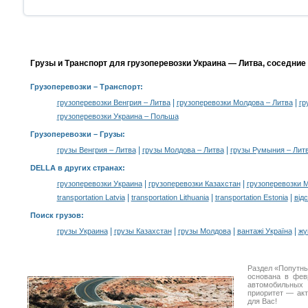
Грузы и Транспорт для грузоперевозки Украина — Литва, соседние
Грузоперевозки
– Транспорт:
|
|
грузоперевозки Венгрия – Литва
грузоперевозки Молдова – Литва
гр
грузоперевозки Украина – Польша
Грузоперевозки –
Грузы
:
|
|
грузы Венгрия – Литва
грузы Молдова – Литва
грузы Румыния – Лит
DELLA в других странах
:
|
|
грузоперевозки Украина
грузоперевозки Казахстан
грузоперевозки 
|
|
|
transportation Latvia
transportation Lithuania
transportation Estonia
від
Поиск грузов
:
|
|
|
|
грузы Украина
грузы Казахстан
грузы Молдова
вантажі Україна
жү
Раздел «Попутны
основана в фев
автомобильны
приоритет — акт
для Вас!