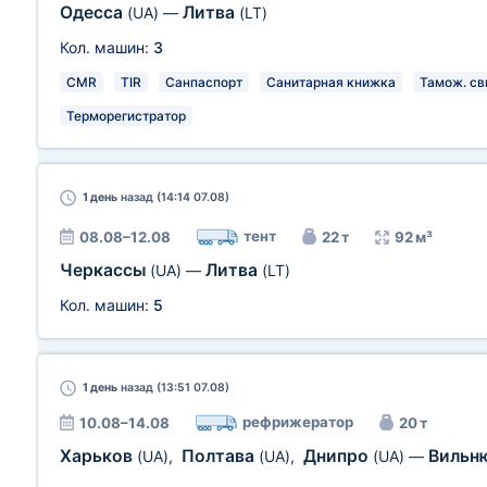
Одесса
Литва
(UA)
—
(LT)
Кол. машин:
3
CMR
TIR
Санпаспорт
Санитарная книжка
Тамож. св
Терморегистратор
1 день
назад (14:14 07.08)
тент
08.08–12.08
22 т
92 м³
Черкассы
Литва
(UA)
—
(LT)
Кол. машин:
5
1 день
назад (13:51 07.08)
рефрижератор
10.08–14.08
20 т
Харьков
Полтава
Днипро
Вильн
(UA)
,
(UA)
,
(UA)
—