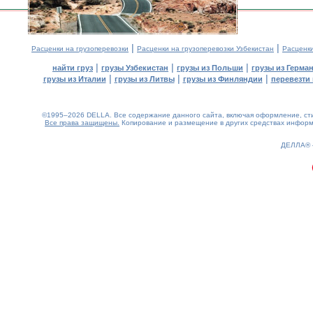
|
|
Расценки на грузоперевозки
Расценки на грузоперевозки Узбекистан
Расценк
|
|
|
найти груз
грузы Узбекистан
грузы из Польши
грузы из Герма
|
|
|
грузы из Италии
грузы из Литвы
грузы из Финляндии
перевезти 
©1995–2026 DELLA. Все содержание данного сайта, включая оформление, стил
Все права защищены.
Копирование и размещение в других средствах информа
0.15(aws3)
080826-20:57:29
ДЕЛЛА®