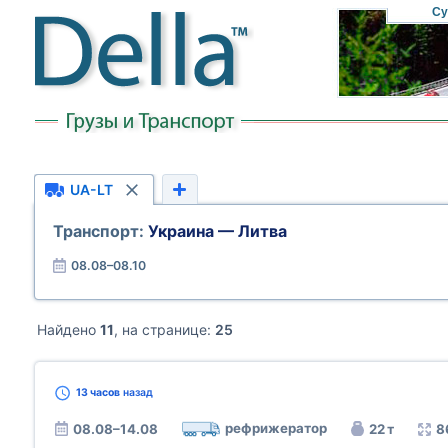
Су
UA-LT
Транспорт:
Украина — Литва
08.08–08.10
Найдено
11
, на странице:
25
13 часов
назад
рефрижератор
08.08–14.08
22 т
8