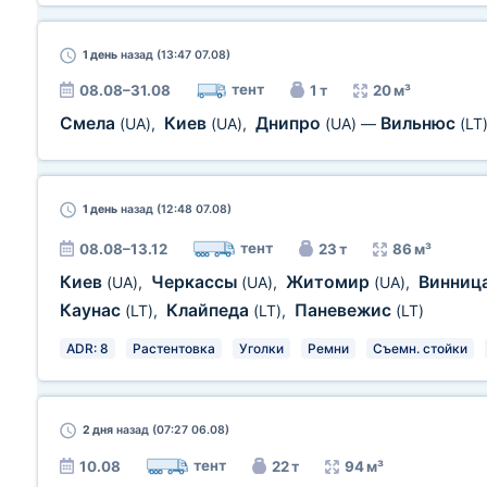
1 день
назад (13:47 07.08)
тент
08.08–31.08
1 т
20 м³
Смела
Киев
Днипро
Вильнюс
(UA)
,
(UA)
,
(UA)
—
(LT
1 день
назад (12:48 07.08)
тент
08.08–13.12
23 т
86 м³
Киев
Черкассы
Житомир
Винниц
(UA)
,
(UA)
,
(UA)
,
Каунас
Клайпеда
Паневежис
(LT)
,
(LT)
,
(LT)
ADR: 8
Растентовка
Уголки
Ремни
Съемн. стойки
2 дня
назад (07:27 06.08)
тент
10.08
22 т
94 м³