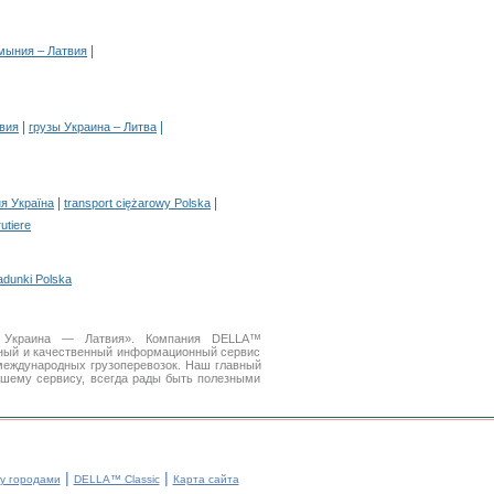
|
мыния – Латвия
|
|
твия
грузы Украина – Литва
|
|
я Україна
transport ciężarowy Polska
rutiere
adunki Polska
ки Украина — Латвия». Компания DELLA™
бный и качественный информационный сервис
международных грузоперевозок. Наш главный
ашему сервису, всегда рады быть полезными
|
|
у городами
DELLA™ Classic
Карта сайта