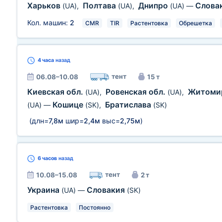
Харьков
Полтава
Днипро
Слова
(UA)
,
(UA)
,
(UA)
—
Кол. машин:
2
CMR
TIR
Растентовка
Обрешетка
4 часа
назад
тент
06.08–10.08
15 т
Киевская обл.
Ровенская обл.
Житомир
(UA)
,
(UA)
,
Кошице
Братислава
(UA)
—
(SK)
,
(SK)
(длн=
7,8м
шир=
2,4м
выс=
2,75м
)
6 часов
назад
тент
10.08–15.08
2 т
Украина
Словакия
(UA)
—
(SK)
Растентовка
Постоянно