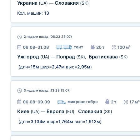
Украина
Словакия
(UA)
—
(SK)
Кол. машин:
13
2 недели
назад (06:23 23.07)
тент
06.08–31.08
20 т
120 м³
Ужгород
Попрад
Братислава
(UA)
—
(SK)
,
(SK)
(длн=
15м
шир=
2,47м
выс=
2,95м
)
3 недели
назад (13:28 15.07)
микроавтобус
06.08–09.09
2 т
17 м³
Киев
Европа
Словакия
(UA)
—
(EU)
,
(SK)
(длн=
3,134м
шир=
1,764м
выс=
1,912м
)