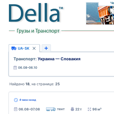
Че
UA-SK
Транспорт:
Украина — Словакия
06.08–06.10
Найдено
18
, на странице:
25
4 часа
назад
тент
06.08–07.08
22 т
96 м³