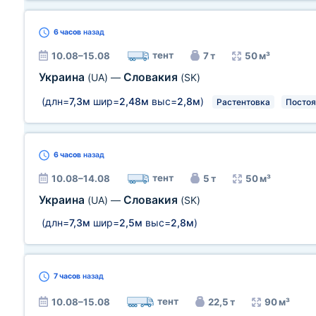
6 часов
назад
тент
10.08–15.08
7 т
50 м³
Украина
Словакия
(UA)
—
(SK)
(длн=
7,3м
шир=
2,48м
выс=
2,8м
)
Растентовка
Постоя
6 часов
назад
тент
10.08–14.08
5 т
50 м³
Украина
Словакия
(UA)
—
(SK)
(длн=
7,3м
шир=
2,5м
выс=
2,8м
)
7 часов
назад
тент
10.08–15.08
22,5 т
90 м³