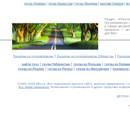
|
|
|
|
грузы Украина
грузы Казахстан
грузы Молдова
вантажі Україна
жү
Раздел «Попут
Грузоперевозки 
в сфере автомо
приоритет — акт
для Вас!
|
|
Расценки на грузоперевозки
Расценки на грузоперевозки Узбекистан
Расценк
|
|
|
найти груз
грузы Узбекистан
грузы из Польши
грузы из Герма
|
|
|
грузы из Италии
грузы из Литвы
грузы из Финляндии
перевезти 
©1995–2026 DELLA. Все содержание данного сайта, включая оформление, стил
Все права защищены.
Копирование и размещение в других средствах информа
0.16(aws3)
060826-18:05:27
ДЕЛЛА®