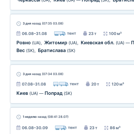
3 дня
назад (07:35 03.08)
тент
06.08–31.08
23 т
100 м³
Ровно
Житомир
Киевская обл.
(UA)
,
(UA)
,
(UA)
—
Вес
Братислава
(SK)
,
(SK)
3 дня
назад (07:34 03.08)
тент
07.08–31.08
20 т
120 м³
Киев
Попрад
(UA)
—
(SK)
1 неделю
назад (08:41 28.07)
тент
06.08–30.09
23 т
86 м³