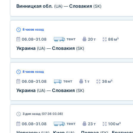
Винницкая обл.
Словакия
(UA)
—
(SK)
8 часов
назад
тент
06.08–31.08
20 т
86 м³
Украина
Словакия
(UA)
—
(SK)
8 часов
назад
тент
06.08–31.08
1 т
36 м³
Украина
Словакия
(UA)
—
(SK)
3 дня
назад (07:36 03.08)
тент
06.08–31.08
23 т
100 м³
Черкассы
Киев
Попрад
Братисл
(UA)
,
(UA)
—
(SK)
,