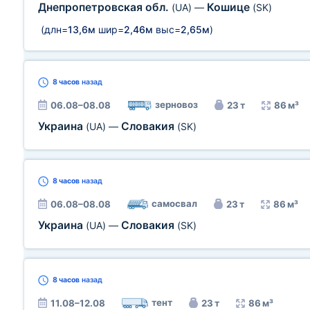
Днепропетровская обл.
Кошице
(UA)
—
(SK)
(длн=
13,6м
шир=
2,46м
выс=
2,65м
)
8 часов
назад
зерновоз
06.08–08.08
23 т
86 м³
Украина
Словакия
(UA)
—
(SK)
8 часов
назад
самосвал
06.08–08.08
23 т
86 м³
Украина
Словакия
(UA)
—
(SK)
8 часов
назад
тент
11.08–12.08
23 т
86 м³