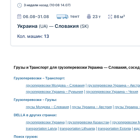
3 недели
назад (10:08 14.07)
тент
06.08–31.08
23 т
86 м³
Украина
Словакия
(UA)
—
(SK)
Кол. машин:
13
Грузы и Транспорт для грузоперевозки Украина — Словакия, сосе
Грузоперевозки
– Транспорт:
|
грузоперевозки Молдова – Словакия
грузоперевозки Украина – Австр
|
грузоперевозки Украина – Румыния
грузоперевозки Украина – Чехия
Грузоперевозки –
Грузы
:
|
|
грузы Молдова – Словакия
грузы Украина – Австрия
грузы Украина 
DELLA в других странах
:
|
|
грузоперевозки Украина
грузоперевозки Казахстан
грузоперевозки 
|
|
|
transportation Latvia
transportation Lithuania
transportation Estonia
від
Поиск грузов
: