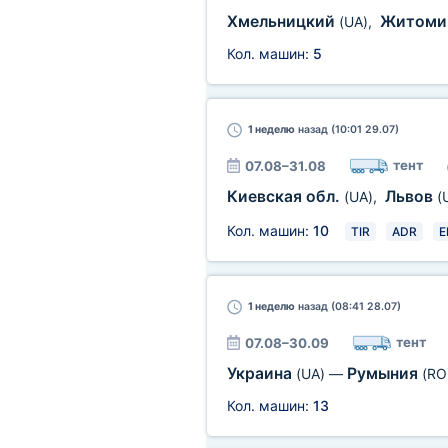
Хмельницкий
Житом
(UA)
,
Кол. машин:
5
1 неделю
назад (10:01 29.07)
тент
07.08–31.08
Киевская обл.
Львов
(UA)
,
(
Кол. машин:
10
TIR
ADR
E
1 неделю
назад (08:41 28.07)
тент
07.08–30.09
Украина
Румыния
(UA)
—
(RO
Кол. машин:
13