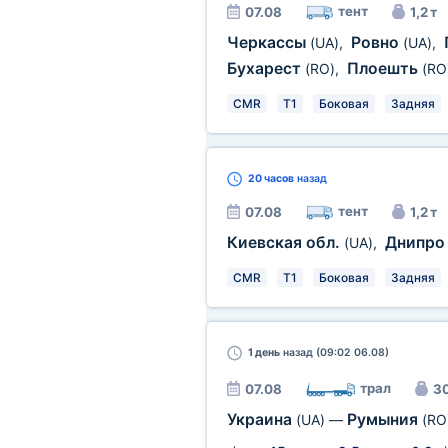
тент
07.08
1,2 т
Черкассы
Ровно
(UA)
,
(UA)
,
Бухарест
Плоешть
(RO)
,
(RO
CMR
T1
Боковая
Задняя
20 часов
назад
тент
07.08
1,2 т
Киевская обл.
Днипр
(UA)
,
CMR
T1
Боковая
Задняя
1 день
назад (09:02 06.08)
трал
07.08
30
Украина
Румыния
(UA)
—
(RO