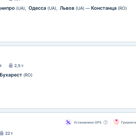
нипро
Одесса
Львов
Констанца
(UA)
,
(UA)
,
(UA)
—
(RO)
з
2,5 т
Бухарест
(RO)
Установлено GPS
Гуманит
22 т