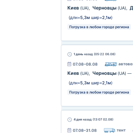
Киев
Черновцы
Д
(UA)
,
(UA)
,
(длн=
5,3м
шир=
2,1м
)
Погрузка в любом городе региона
1 день
назад (05:22 06.08)
автово
07.08–08.08
Киев
Черновцы
(UA)
,
(UA)
—
(длн=
5,3м
шир=
2,1м
)
Погрузка в любом городе региона
4 дня
назад (13:07 02.08)
тент
07.08–31.08