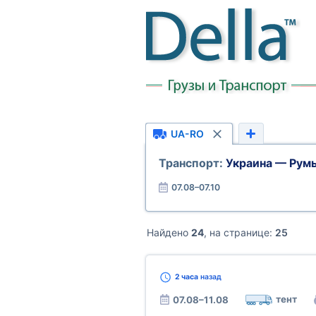
UA-RO
Транспорт:
Украина — Рум
07.08–07.10
Найдено
24
, на странице:
25
2 часа
назад
тент
07.08–11.08