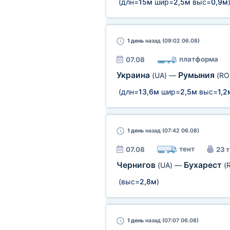
(длн=
15м
шир=
2,5м
выс=
0,9м
1 день
назад (09:02 06.08)
платформа
07.08
Украина
Румыния
(UA)
—
(RO
(длн=
13,6м
шир=
2,5м
выс=
1,2
1 день
назад (07:42 06.08)
тент
07.08
23 т
Чернигов
Бухарест
(UA)
—
(
(выс=
2,8м
)
1 день
назад (07:07 06.08)