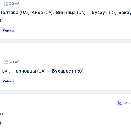
20 м³
Полтава
Киев
Винница
Бузэу
Бакэ
(UA)
,
(UA)
,
(UA)
—
(RO)
,
)
Ремни
20 м³
о
Черновцы
Бухарест
(UA)
,
(UA)
—
(RO)
Ремни
Уст
 т
)