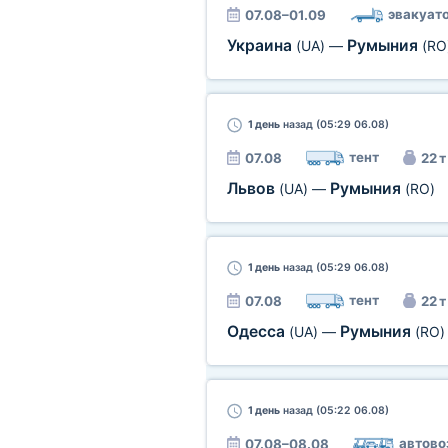
эвакуат
07.08–01.09
Украина
Румыния
(UA)
—
(RO
1 день
назад (05:29 06.08)
тент
07.08
22 т
Львов
Румыния
(UA)
—
(RO)
1 день
назад (05:29 06.08)
тент
07.08
22 т
Одесса
Румыния
(UA)
—
(RO)
1 день
назад (05:22 06.08)
автово
07.08–08.08