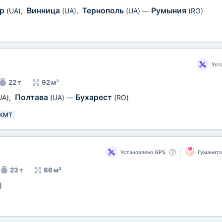
ир
Винница
Тернополь
Румыния
(UA)
,
(UA)
,
(UA)
—
(RO)
Уст
22 т
92 м³
Полтава
Бухарест
UA)
,
(UA)
—
(RO)
KMT
Установлено GPS
Гуманит
23 т
86 м³
)