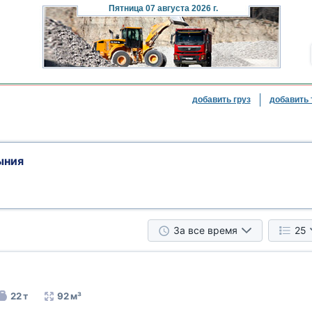
Пятница
07 августа 2026 г.
добавить груз
добавить 
ыния
За все время
25
22 т
92 м³