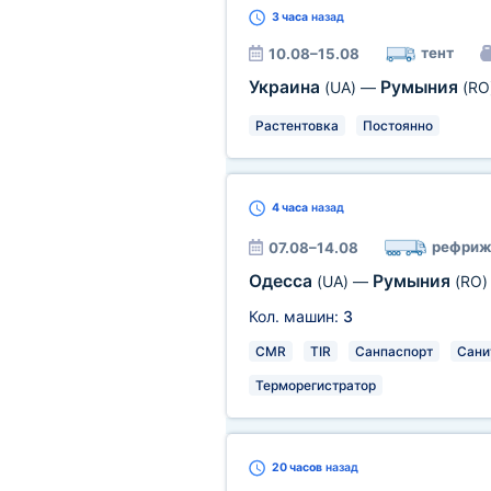
3 часа
назад
тент
10.08–15.08
Украина
Румыния
(UA)
—
(RO
Растентовка
Постоянно
4 часа
назад
рефриж
07.08–14.08
Одесса
Румыния
(UA)
—
(RO)
Кол. машин:
3
CMR
TIR
Санпаспорт
Сани
Терморегистратор
20 часов
назад