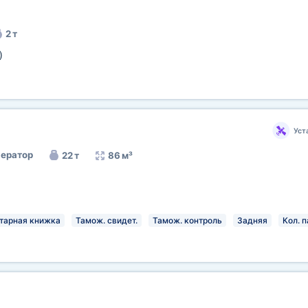
2 т
)
Уст
ератор
22 т
86 м³
тарная книжка
Тамож. свидет.
Тамож. контроль
Задняя
Кол. п