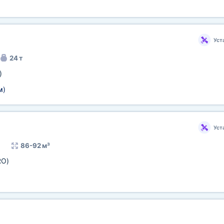
)
Уст
24 т
)
м
)
Уст
86-92 м³
RO)