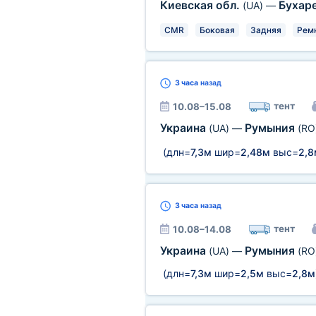
Киевская обл.
Бухар
(UA)
—
CMR
Боковая
Задняя
Рем
3 часа
назад
тент
10.08–15.08
Украина
Румыния
(UA)
—
(RO
(длн=
7,3м
шир=
2,48м
выс=
2,8
3 часа
назад
тент
10.08–14.08
Украина
Румыния
(UA)
—
(RO
(длн=
7,3м
шир=
2,5м
выс=
2,8м