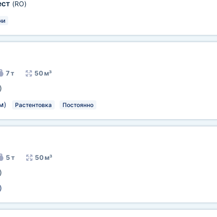
ест
(RO)
ни
7 т
50 м³
)
м
)
Растентовка
Постоянно
5 т
50 м³
)
)