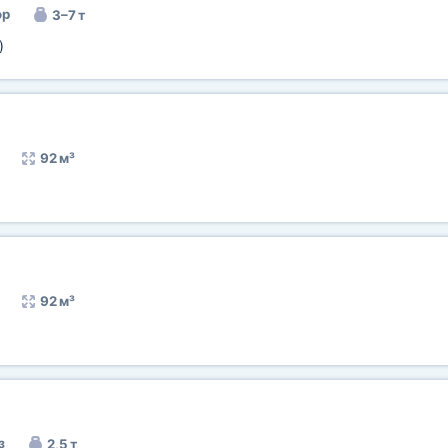
ор
3–7 т
)
92 м³
92 м³
з
2,5 т