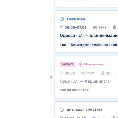
11 часов
назад
тент
06.08–07.08
Одесса
Блинденмар
(UA)
—
тнп
Без догруза (отдельное авто)
14 часов
назад
ЗАКРЫТА
тент
06.08
20 т
X
Луцк
Хершинг
(UA)
—
(AT)
тнп на паллетах
1 день
назад (12:50 05.08)