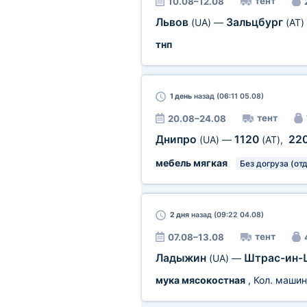
тент
10.08–12.08
Львов
Зальцбург
(UA)
—
(AT)
тнп
1 день
назад (06:11 05.08)
тент
20.08–24.08
Днипро
1120
22
(UA)
—
(AT)
,
мебель мягкая
Без догруза (от
2 дня
назад (09:22 04.08)
тент
07.08–13.08
Ладыжин
Штрас-ин-
(UA)
—
мука мясокостная
, Кол. машин