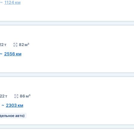
~
1124 км
22 т
82 м³
~
2556 км
22 т
86 м³
~
2303 км
тдельное авто)