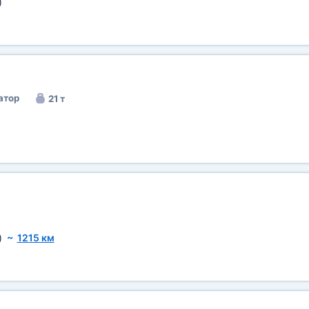
)
атор
21 т
)
~
1215 км