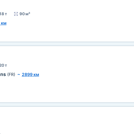
18 т
90 м³
 км
20 т
ans
(FR)
~
2899 км