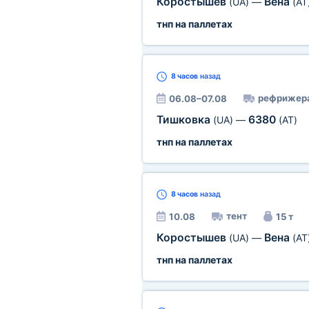
Коростышев
Вена
(UA)
—
(AT
тнп на паллетах
8 часов
назад
рефрижер
06.08–07.08
Тишковка
6380
(UA)
—
(AT)
тнп на паллетах
8 часов
назад
тент
10.08
15 т
Коростышев
Вена
(UA)
—
(AT
тнп на паллетах