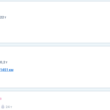
22 т
0,2 т
~
1451 км
1)
24 т