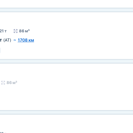
21 т
86 м³
кт
(AT)
~
1708 км
86 м³