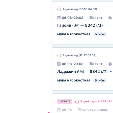
2 дня
назад (06:58 04.08)
тент
06.08–29.08
Гайсин
8342
(UA)
—
(AT)
мука мясокостная
Біг-бег
3 дня
назад (12:27 03.08)
тент
06.08–29.08
Ладыжин
8342
(UA)
—
(AT)
мука мясокостная
Біг-бег
6 дней
назад (21:57 29.1
ЗАКРЫТА
цистерна пищ.
06.08