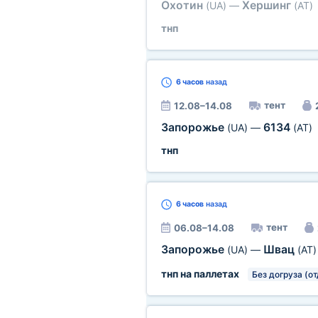
Охотин
Хершинг
(UA)
—
(AT)
тнп
6 часов
назад
тент
12.08–14.08
Запорожье
6134
(UA)
—
(AT)
тнп
6 часов
назад
тент
06.08–14.08
Запорожье
Швац
(UA)
—
(AT)
тнп на паллетах
Без догруза (о