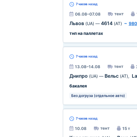
7 часов
назад
тент
06.08–07.08
Львов
4614
(UA)
—
(AT)
~
980
тнп на паллетах
7 часов
назад
тент
13.08–14.08
Днипро
Вельс
L
(UA)
—
(AT)
,
бакалея
Без догруза (отдельное авто)
7 часов
назад
тент
10.08
15 т