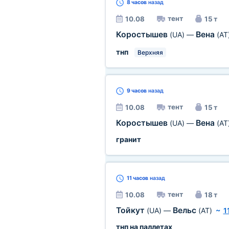
8 часов
назад
тент
10.08
15 т
Коростышев
Вена
(UA)
—
(AT
тнп
Верхняя
9 часов
назад
тент
10.08
15 т
Коростышев
Вена
(UA)
—
(AT
гранит
11 часов
назад
тент
10.08
18 т
Тойкут
Вельс
(UA)
—
(AT)
~
1
тнп на паллетах