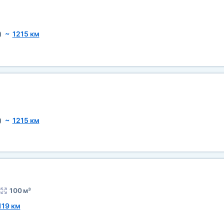
)
~
1215 км
)
~
1215 км
100 м³
119 км