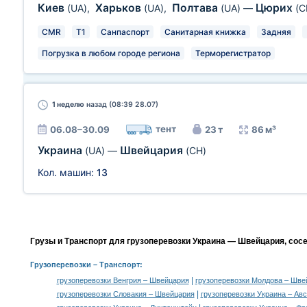
Киев
Харьков
Полтава
Цюрих
(UA)
,
(UA)
,
(UA)
—
(C
CMR
T1
Санпаспорт
Санитарная книжка
Задняя
Погрузка в любом городе региона
Терморегистратор
1 неделю
назад (08:39 28.07)
тент
06.08–30.09
23 т
86 м³
Украина
Швейцария
(UA)
—
(CH)
Кол. машин:
13
Грузы и Транспорт для грузоперевозки Украина — Швейцария, сос
Грузоперевозки
– Транспорт:
|
грузоперевозки Венгрия – Швейцария
грузоперевозки Молдова – Шве
|
грузоперевозки Словакия – Швейцария
грузоперевозки Украина – Ав