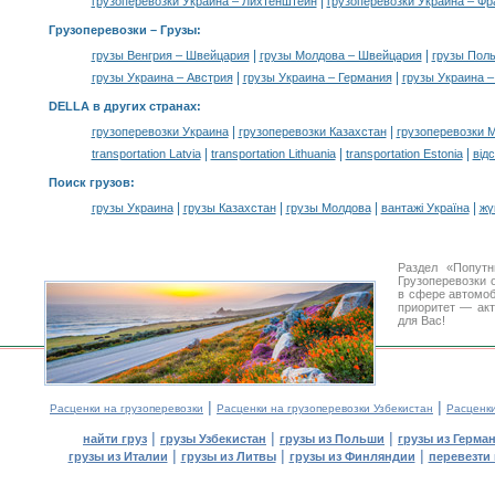
|
грузоперевозки Украина – Лихтенштейн
грузоперевозки Украина – Фр
Грузоперевозки –
Грузы
:
|
|
грузы Венгрия – Швейцария
грузы Молдова – Швейцария
грузы Пол
|
|
грузы Украина – Австрия
грузы Украина – Германия
грузы Украина –
DELLA в других странах
:
|
|
грузоперевозки Украина
грузоперевозки Казахстан
грузоперевозки 
|
|
|
transportation Latvia
transportation Lithuania
transportation Estonia
від
Поиск грузов
:
|
|
|
|
грузы Украина
грузы Казахстан
грузы Молдова
вантажі Україна
жү
Раздел «Попут
Грузоперевозки 
в сфере автомо
приоритет — акт
для Вас!
|
|
Расценки на грузоперевозки
Расценки на грузоперевозки Узбекистан
Расценк
|
|
|
найти груз
грузы Узбекистан
грузы из Польши
грузы из Герма
|
|
|
грузы из Италии
грузы из Литвы
грузы из Финляндии
перевезти 