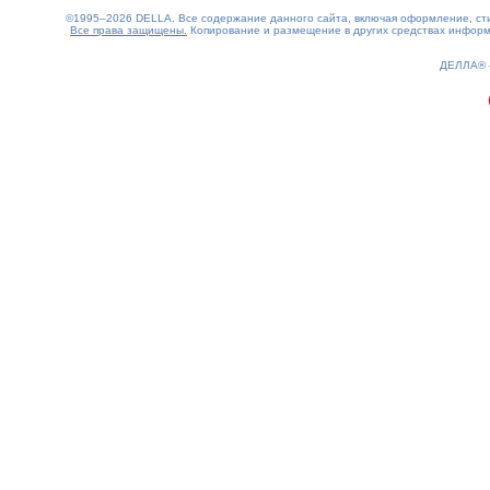
©1995–2026 DELLA. Все содержание данного сайта, включая оформление, стил
Все права защищены.
Копирование и размещение в других средствах информа
0.15(aws3)
060826-22:59:57
ДЕЛЛА®