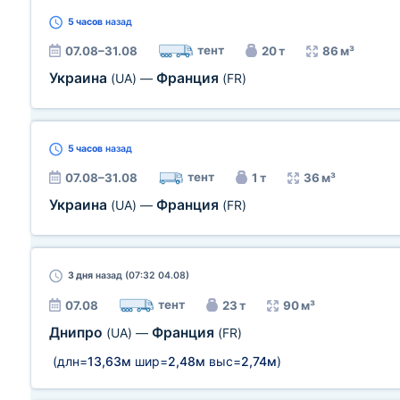
5 часов
назад
тент
07.08–31.08
20 т
86 м³
Украина
Франция
(UA)
—
(FR)
5 часов
назад
тент
07.08–31.08
1 т
36 м³
Украина
Франция
(UA)
—
(FR)
3 дня
назад (07:32 04.08)
тент
07.08
23 т
90 м³
Днипро
Франция
(UA)
—
(FR)
(длн=
13,63м
шир=
2,48м
выс=
2,74м
)