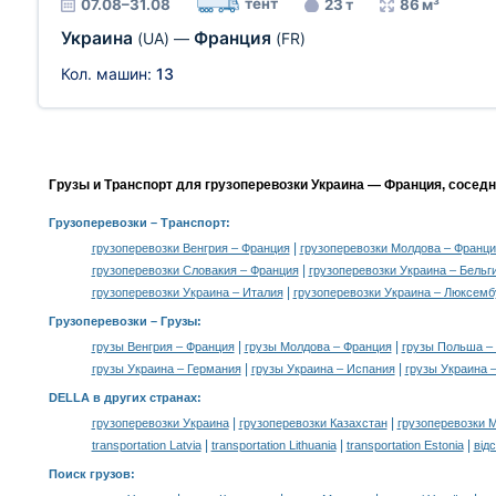
тент
07.08–31.08
23 т
86 м³
Украина
Франция
(UA)
—
(FR)
Кол. машин:
13
Грузы и Транспорт для грузоперевозки Украина — Франция, сосед
Грузоперевозки
– Транспорт:
|
грузоперевозки Венгрия – Франция
грузоперевозки Молдова – Франци
|
грузоперевозки Словакия – Франция
грузоперевозки Украина – Бельг
|
грузоперевозки Украина – Италия
грузоперевозки Украина – Люксемб
Грузоперевозки –
Грузы
:
|
|
грузы Венгрия – Франция
грузы Молдова – Франция
грузы Польша –
|
|
грузы Украина – Германия
грузы Украина – Испания
грузы Украина 
DELLA в других странах
:
|
|
грузоперевозки Украина
грузоперевозки Казахстан
грузоперевозки 
|
|
|
transportation Latvia
transportation Lithuania
transportation Estonia
від
Поиск грузов
: