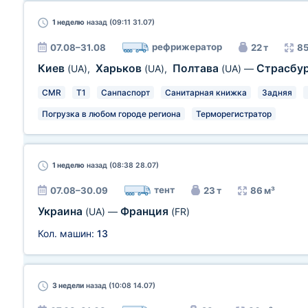
1 неделю
назад (09:11 31.07)
рефрижератор
07.08–31.08
22 т
85
Киев
Харьков
Полтава
Страсбу
(UA)
,
(UA)
,
(UA)
—
CMR
T1
Санпаспорт
Санитарная книжка
Задняя
Погрузка в любом городе региона
Терморегистратор
1 неделю
назад (08:38 28.07)
тент
07.08–30.09
23 т
86 м³
Украина
Франция
(UA)
—
(FR)
Кол. машин:
13
3 недели
назад (10:08 14.07)