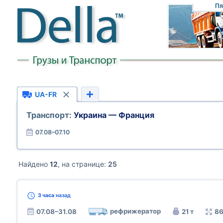
Пя
UA-FR
Транспорт:
Украина — Франция
07.08–07.10
Найдено
12
, на странице:
25
3 часа
назад
рефрижератор
07.08–31.08
21 т
86