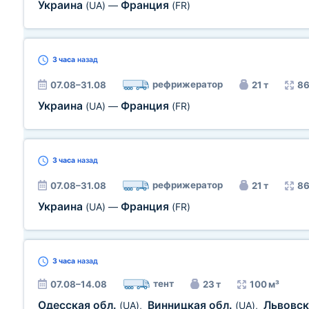
Украина
Франция
(UA)
—
(FR)
3 часа
назад
рефрижератор
07.08–31.08
21 т
86
Украина
Франция
(UA)
—
(FR)
3 часа
назад
рефрижератор
07.08–31.08
21 т
86
Украина
Франция
(UA)
—
(FR)
3 часа
назад
тент
07.08–14.08
23 т
100 м³
Одесская обл.
Винницкая обл.
Львовск
(UA)
,
(UA)
,