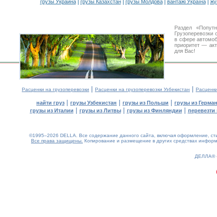
|
|
|
|
грузы Украина
грузы Казахстан
грузы Молдова
вантажі Україна
жү
Раздел «Попут
Грузоперевозки 
в сфере автомо
приоритет — акт
для Вас!
|
|
Расценки на грузоперевозки
Расценки на грузоперевозки Узбекистан
Расценк
|
|
|
найти груз
грузы Узбекистан
грузы из Польши
грузы из Герма
|
|
|
грузы из Италии
грузы из Литвы
грузы из Финляндии
перевезти 
©1995–2026 DELLA. Все содержание данного сайта, включая оформление, стил
Все права защищены.
Копирование и размещение в других средствах информа
0.15(aws4)
070826-14:19:57
ДЕЛЛА®