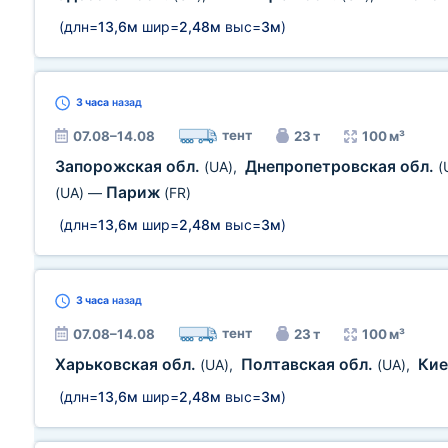
(длн=
13,6м
шир=
2,48м
выс=
3м
)
3 часа
назад
тент
07.08–14.08
23 т
100 м³
Запорожская обл.
Днепропетровская обл.
(UA)
,
(
Париж
(UA)
—
(FR)
(длн=
13,6м
шир=
2,48м
выс=
3м
)
3 часа
назад
тент
07.08–14.08
23 т
100 м³
Харьковская обл.
Полтавская обл.
Кие
(UA)
,
(UA)
,
(длн=
13,6м
шир=
2,48м
выс=
3м
)