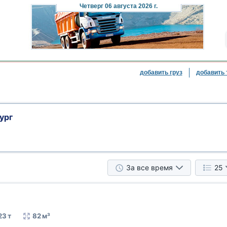
Четверг
06 августа 2026 г.
добавить груз
добавить 
ург
За все время
25
23 т
82 м³