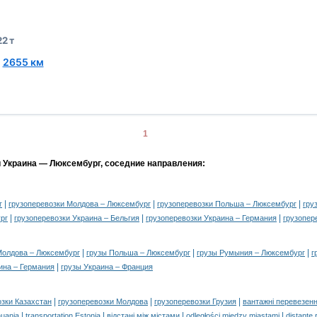
22 т
~
2655 км
1
и Украина — Люксембург, соседние направления:
|
|
|
г
грузоперевозки Молдова – Люксембург
грузоперевозки Польша – Люксембург
гру
|
|
|
рг
грузоперевозки Украина – Бельгия
грузоперевозки Украина – Германия
грузопер
|
|
|
Молдова – Люксембург
грузы Польша – Люксембург
грузы Румыния – Люксембург
г
|
ина – Германия
грузы Украина – Франция
|
|
|
озки Казахстан
грузоперевозки Молдова
грузоперевозки Грузия
вантажні перевезенн
|
|
|
|
huania
transportation Estonia
відстані між містами
odległości między miastami
distanţe 