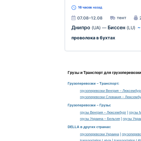
16 часов
назад
тент
07.08–12.08
Днипро
Биссен
(UA)
—
(LU)
проволока в бухтах
Грузы и Транспорт для грузоперевозк
Грузоперевозки
– Транспорт:
грузоперевозки Венгрия – Люксембур
грузоперевозки Словакия – Люксембу
Грузоперевозки –
Грузы
:
|
грузы Венгрия – Люксембург
грузы 
|
грузы Украина – Бельгия
грузы Укра
DELLA в других странах
:
|
грузоперевозки Украина
грузоперев
|
transportation Latvia
transportation Lit