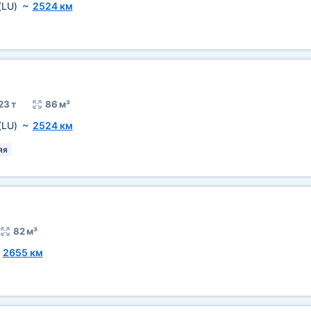
(LU)
~
2524 км
23 т
86 м³
(LU)
~
2524 км
яя
82 м³
~
2655 км