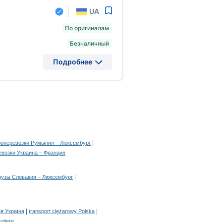
UA
По оригиналам
Безналичный
Подробнее
|
зоперевозки Румыния – Люксембург
евозки Украина – Франция
|
рузы Словакия – Люксембург
|
|
я Україна
transport ciężarowy Polska
rutiere