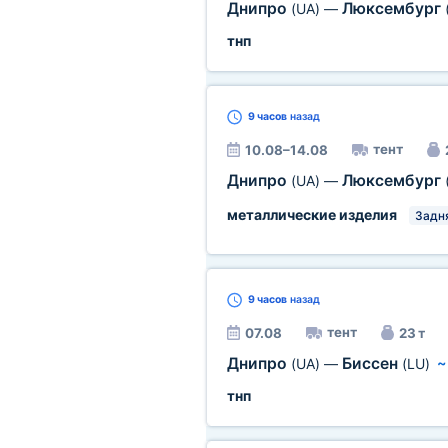
Днипро
Люксембург
(UA)
—
тнп
9 часов
назад
тент
10.08–14.08
Днипро
Люксембург
(UA)
—
металлические изделия
Задн
9 часов
назад
тент
07.08
23 т
Днипро
Биссен
(UA)
—
(LU)
тнп