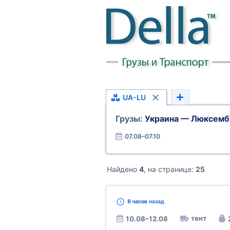
UA-LU
Грузы:
Украина — Люксемб
07.08–07.10
Найдено
4
, на странице:
25
8 часов
назад
тент
10.08–12.08