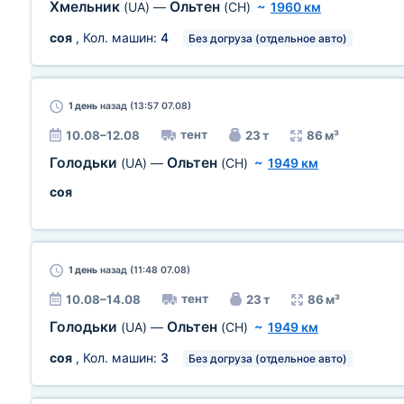
Хмельник
Ольтен
(UA)
—
(CH)
~
1960 км
соя
, Кол. машин:
4
Без догруза (отдельное авто)
1 день
назад (13:57 07.08)
тент
10.08–12.08
23 т
86 м³
Голодьки
Ольтен
(UA)
—
(CH)
~
1949 км
соя
1 день
назад (11:48 07.08)
тент
10.08–14.08
23 т
86 м³
Голодьки
Ольтен
(UA)
—
(CH)
~
1949 км
соя
, Кол. машин:
3
Без догруза (отдельное авто)