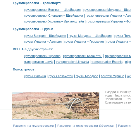
Грузоперевозки
– Транспорт:
|
грузоперевозки Венгрия – Швейцария
грузоперевозки Молдова – Шве
|
грузоперевозки Словакия – Швейцария
грузоперевозки Украина – Ав
|
грузоперевозки Украина – Лихтенштейн
грузоперевозки Украина – Фр
Грузоперевозки –
Грузы
:
|
|
грузы Венгрия – Швейцария
грузы Молдова – Швейцария
грузы Пол
|
|
грузы Украина – Австрия
грузы Украина – Германия
грузы Украина –
DELLA в других странах
:
|
|
грузоперевозки Украина
грузоперевозки Казахстан
грузоперевозки 
|
|
|
transportation Latvia
transportation Lithuania
transportation Estonia
від
Поиск грузов
:
|
|
|
|
грузы Украина
грузы Казахстан
грузы Молдова
вантажі Україна
жү
Раздел «Поиск г
года. Наша мис
Узбекистан — Уз
Благодарим за и
|
|
Расценки на грузоперевозки
Расценки на грузоперевозки Узбекистан
Расценк