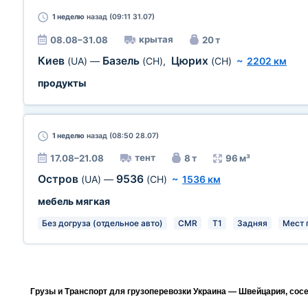
1 неделю
назад (09:11 31.07)
крытая
08.08–31.08
20 т
Киев
Базель
Цюрих
(UA)
—
(CH)
,
(CH)
~
2202 км
продукты
1 неделю
назад (08:50 28.07)
тент
17.08–21.08
8 т
96 м³
Остров
9536
(UA)
—
(CH)
~
1536 км
мебель мягкая
Без догруза (отдельное авто)
CMR
T1
Задняя
Мест п
Грузы и Транспорт для грузоперевозки Украина — Швейцария, сос