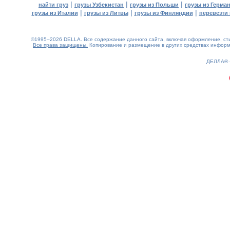
|
|
|
найти груз
грузы Узбекистан
грузы из Польши
грузы из Герма
|
|
|
грузы из Италии
грузы из Литвы
грузы из Финляндии
перевезти 
©1995–2026 DELLA. Все содержание данного сайта, включая оформление, стил
Все права защищены.
Копирование и размещение в других средствах информа
0.13(aws4)
080826-21:01:12
ДЕЛЛА®