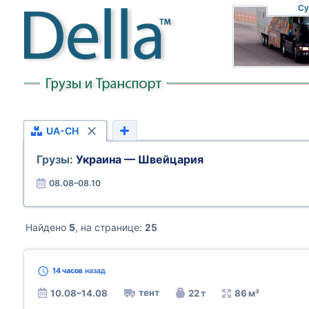
Су
UA-CH
Грузы:
Украина — Швейцария
08.08–08.10
Найдено
5
, на странице:
25
14 часов
назад
тент
10.08–14.08
22 т
86 м³