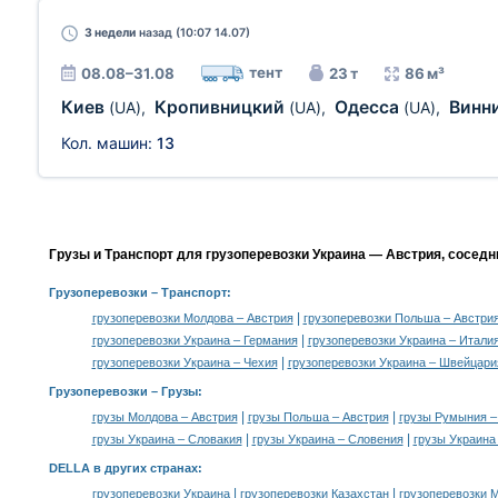
3 недели
назад (10:07 14.07)
тент
08.08–31.08
23 т
86 м³
Киев
Кропивницкий
Одесса
Винн
(UA)
,
(UA)
,
(UA)
,
Кол. машин:
13
Грузы и Транспорт для грузоперевозки Украина — Австрия, соседн
Грузоперевозки
– Транспорт:
|
грузоперевозки Молдова – Австрия
грузоперевозки Польша – Австри
|
грузоперевозки Украина – Германия
грузоперевозки Украина – Итали
|
грузоперевозки Украина – Чехия
грузоперевозки Украина – Швейцари
Грузоперевозки –
Грузы
:
|
|
грузы Молдова – Австрия
грузы Польша – Австрия
грузы Румыния –
|
|
грузы Украина – Словакия
грузы Украина – Словения
грузы Украина
DELLA в других странах
:
|
|
грузоперевозки Украина
грузоперевозки Казахстан
грузоперевозки 