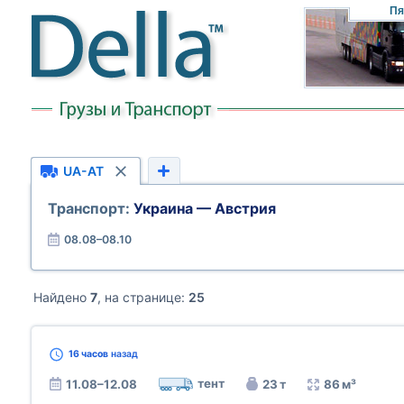
Пя
UA-AT
Транспорт:
Украина — Австрия
08.08–08.10
Найдено
7
, на странице:
25
16 часов
назад
тент
11.08–12.08
23 т
86 м³