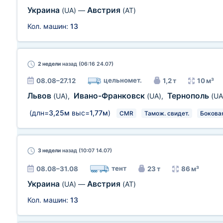
Украина
Австрия
(UA)
—
(AT)
Кол. машин:
13
2 недели
назад (06:16 24.07)
цельномет.
08.08–27.12
1,2 т
10 м³
Львов
Ивано-Франковск
Тернополь
(UA)
,
(UA)
,
(UA
(длн=
3,25м
выс=
1,77м
)
CMR
Тамож. свидет.
Бокова
3 недели
назад (10:07 14.07)
тент
08.08–31.08
23 т
86 м³
Украина
Австрия
(UA)
—
(AT)
Кол. машин:
13