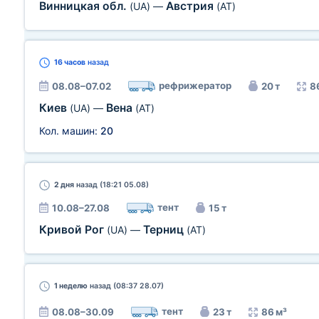
Винницкая обл.
Австрия
(UA)
—
(AT)
16 часов
назад
рефрижератор
08.08–07.02
20 т
8
Киев
Вена
(UA)
—
(AT)
Кол. машин:
20
2 дня
назад (18:21 05.08)
тент
10.08–27.08
15 т
Кривой Рог
Терниц
(UA)
—
(AT)
1 неделю
назад (08:37 28.07)
тент
08.08–30.09
23 т
86 м³