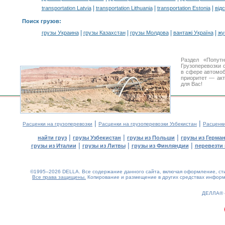
|
|
|
transportation Latvia
transportation Lithuania
transportation Estonia
від
Поиск грузов
:
|
|
|
|
грузы Украина
грузы Казахстан
грузы Молдова
вантажі Україна
жү
Раздел «Попут
Грузоперевозки 
в сфере автомо
приоритет — акт
для Вас!
|
|
Расценки на грузоперевозки
Расценки на грузоперевозки Узбекистан
Расценк
|
|
|
найти груз
грузы Узбекистан
грузы из Польши
грузы из Герма
|
|
|
грузы из Италии
грузы из Литвы
грузы из Финляндии
перевезти 
©1995–2026 DELLA. Все содержание данного сайта, включая оформление, стил
Все права защищены.
Копирование и размещение в других средствах информа
0.14(aws2)
080826-01:12:16
ДЕЛЛА®