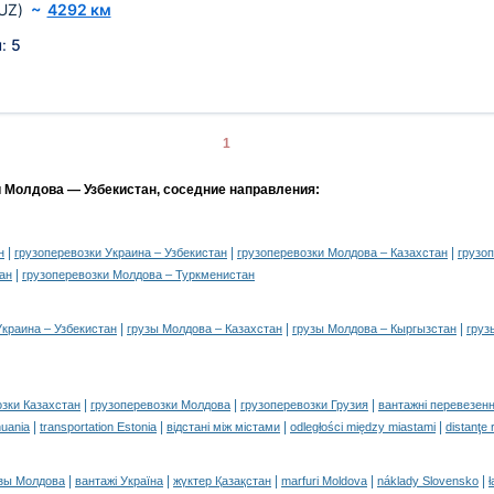
UZ)
~
4292 км
н:
5
1
и Молдова — Узбекистан, соседние направления:
|
|
|
н
грузоперевозки Украина – Узбекистан
грузоперевозки Молдова – Казахстан
грузо
|
ан
грузоперевозки Молдова – Туркменистан
|
|
|
Украина – Узбекистан
грузы Молдова – Казахстан
грузы Молдова – Кыргызстан
груз
|
|
|
озки Казахстан
грузоперевозки Молдова
грузоперевозки Грузия
вантажні перевезенн
|
|
|
|
huania
transportation Estonia
відстані між містами
odległości między miastami
distanţe 
|
|
|
|
|
зы Молдова
вантажі Україна
жүктер Қазақстан
marfuri Moldova
náklady Slovensko
ł