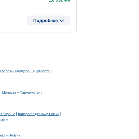
2,8 USD/км
Подробнее
|
перевозки Молдова – Кыргызстан
|
ы Молдова – Таджикистан
|
|
я Україна
transport ciężarowy Polska
rutiere
adunki Polska