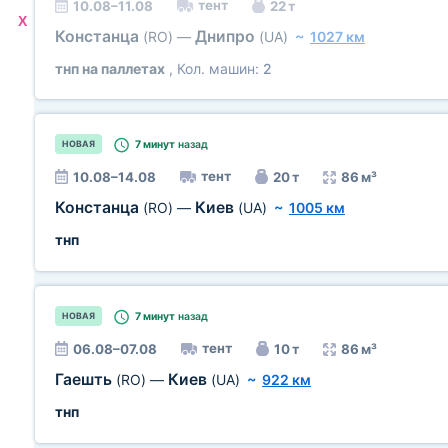
тент
10.08–11.08
22 т
X
Констанца
Днипро
(RO)
—
(UA)
~
1027 км
тнп на паллетах
, Кол. машин:
2
7 минут
назад
НОВАЯ
тент
10.08–14.08
20 т
86 м³
Констанца
Киев
(RO)
—
(UA)
~
1005 км
тнп
7 минут
назад
НОВАЯ
тент
06.08–07.08
10 т
86 м³
Гаешть
Киев
(RO)
—
(UA)
~
922 км
тнп