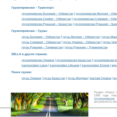
Грузоперевозки
– Транспорт:
|
грузоперевозки Болгария – Узбекистан
грузоперевозки Венгрия – Узб
|
грузоперевозки Сербия – Узбекистан
грузоперевозки Словакия – Узбе
|
грузоперевозки Румыния – Казахстан
грузоперевозки Румыния – Кыр
Грузоперевозки –
Грузы
:
|
|
грузы Болгария – Узбекистан
грузы Венгрия – Узбекистан
грузы Маке
|
|
грузы Словакия – Узбекистан
грузы Украина – Узбекистан
грузы Чер
|
грузы Румыния – Таджикистан
грузы Румыния – Туркменистан
DELLA в других странах
:
|
|
грузоперевозки Украина
грузоперевозки Казахстан
грузоперевозки 
|
|
|
transportation Latvia
transportation Lithuania
transportation Estonia
від
Поиск грузов
:
|
|
|
|
грузы Украина
грузы Казахстан
грузы Молдова
вантажі Україна
жү
Раздел «Поиск 
1995 года. На
грузоперевозок
У
актуальность ин