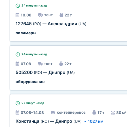
24 минуты
назад
тент
10.08
22 т
127645
Александрия
(RO)
—
(UA)
полимеры
24 минуты
назад
тент
07.08
22 т
505200
Днипро
(RO)
—
(UA)
оборудование
27 минут
назад
контейнеровоз
07.08–14.08
17 т
80 м³
Констанца
Днипро
(RO)
—
(UA)
~
1027 км