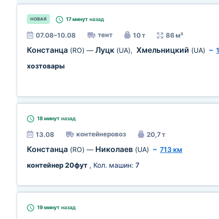
17 минут
назад
НОВАЯ
тент
07.08–10.08
10 т
86 м³
Констанца
Луцк
Хмельницкий
(RO)
—
(UA)
,
(UA)
~
хозтовары
18 минут
назад
контейнеровоз
13.08
20,7 т
Констанца
Николаев
(RO)
—
(UA)
~
713 км
контейнер 20фут
, Кол. машин:
7
19 минут
назад