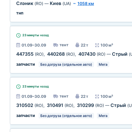
Слэник
Киев
(RO)
—
(UA)
~
1058 км
тнп
23 минуты
назад
тент
01.09–30.09
22 т
100 м³
447355
440268
407430
Стрый
(RO)
,
(RO)
,
(RO)
—
(
запчасти
Без догруза (отдельное авто)
Мега
23 минуты
назад
тент
01.09–30.09
22 т
100 м³
310502
310491
310299
Стрый
(RO)
,
(RO)
,
(RO)
—
(U
запчасти
Без догруза (отдельное авто)
Мега