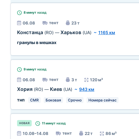
8 минут
назад
тент
06.08
23 т
Констанца
Харьков
(RO)
—
(UA)
~
1165 км
гранулы в мешках
9 минут
назад
тент
06.08
3 т
120 м³
Хория
Киев
(RO)
—
(UA)
~
943 км
тнп
CMR
Боковая
Срочно
Номера сейчас
11 минут
назад
НОВАЯ
тент
10.08–14.08
22 т
86 м³