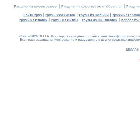
|
|
Расценки на грузоперевозки
Расценки на грузоперевозки Узбекистан
Расценк
|
|
|
найти груз
грузы Узбекистан
грузы из Польши
грузы из Герма
|
|
|
грузы из Италии
грузы из Литвы
грузы из Финляндии
перевезти 
©1995–2026 DELLA. Все содержание данного сайта, включая оформление, стил
Все права защищены.
Копирование и размещение в других средствах информа
0.16(aws4)
060826-10:11:45
ДЕЛЛА®