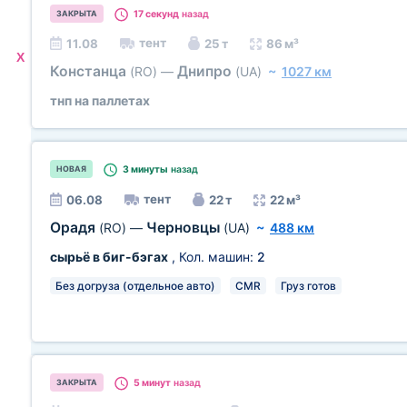
17 секунд
назад
ЗАКРЫТА
тент
11.08
25 т
86 м³
X
Констанца
Днипро
(RO)
—
(UA)
~
1027 км
тнп на паллетах
3 минуты
назад
НОВАЯ
тент
06.08
22 т
22 м³
Орадя
Черновцы
(RO)
—
(UA)
~
488 км
сырьё в биг-бэгах
, Кол. машин:
2
Без догруза (отдельное авто)
CMR
Груз готов
5 минут
назад
ЗАКРЫТА