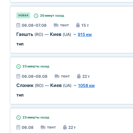
20 минут
назад
НОВАЯ
тент
06.08–07.08
15 т
Гаешть
Киев
(RO)
—
(UA)
~
915 км
тнп
23 минуты
назад
тент
06.08–09.08
22 т
Слэник
Киев
(RO)
—
(UA)
~
1058 км
тнп
23 минуты
назад
тент
06.08
22 т