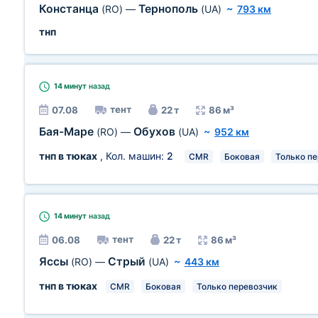
Констанца
Тернополь
(RO)
—
(UA)
~
793 км
тнп
14 минут
назад
тент
07.08
22 т
86 м³
Бая-Маре
Обухов
(RO)
—
(UA)
~
952 км
тнп в тюках
, Кол. машин:
2
CMR
Боковая
Только п
14 минут
назад
тент
06.08
22 т
86 м³
Яссы
Стрый
(RO)
—
(UA)
~
443 км
тнп в тюках
CMR
Боковая
Только перевозчик