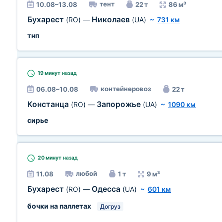
тент
10.08–13.08
22 т
86 м³
Бухарест
Николаев
(RO)
—
(UA)
~
731 км
тнп
19 минут
назад
контейнеровоз
06.08–10.08
22 т
Констанца
Запорожье
(RO)
—
(UA)
~
1090 км
сирье
20 минут
назад
любой
11.08
1 т
9 м³
Бухарест
Одесса
(RO)
—
(UA)
~
601 км
бочки на паллетах
Догруз