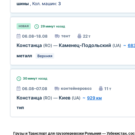
шины
, Кол. машин:
3
29 минут
назад
НОВАЯ
тент
06.08–18.08
22 т
Констанца
Каменец-Подольский
(RO)
—
(UA)
~
68
металл
Верхняя
30 минут
назад
контейнеровоз
06.08–07.08
11 т
Констанца
Киев
(RO)
—
(UA)
~
929 км
тнп
Грузы и Транспорт для грузоперевозки Румыния — Узбекистан, со