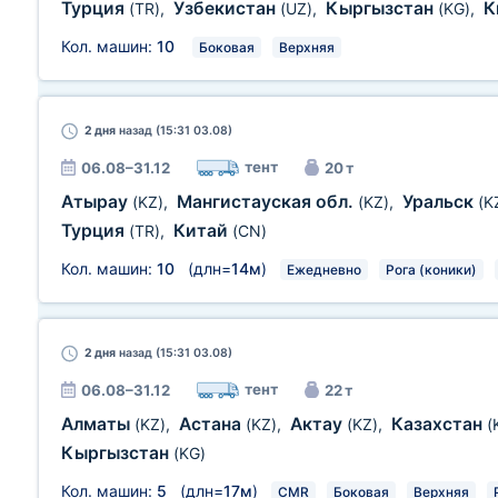
Турция
Узбекистан
Кыргызстан
К
(TR)
,
(UZ)
,
(KG)
,
Кол. машин:
10
Боковая
Верхняя
2 дня
назад (15:31 03.08)
тент
06.08–31.12
20 т
Атырау
Мангистауская обл.
Уральск
(KZ)
,
(KZ)
,
(K
Турция
Китай
(TR)
,
(CN)
Кол. машин:
10
(длн=
14м
)
Ежедневно
Рога (коники)
2 дня
назад (15:31 03.08)
тент
06.08–31.12
22 т
Алматы
Астана
Актау
Казахстан
(KZ)
,
(KZ)
,
(KZ)
,
(
Кыргызстан
(KG)
Кол. машин:
5
(длн=
17м
)
CMR
Боковая
Верхняя