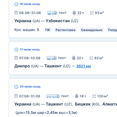
16 часов
назад
тент
06.08–31.08
22 т
92 м³
Украина
Узбекистан
(UA)
—
(UZ)
Кол. машин:
5
TIR
Растентовка
Еженедельно
Погру
17 часов
назад
тент
07.08–10.08
22 т
92 м³
Днипро
Ташкент
(UA)
—
(UZ)
~
3621 км
20 часов
назад
тент
07.08–31.08
18 т
120 м³
Украина
Ташкент
Бишкек
Алмат
(UA)
—
(UZ)
,
(KG)
,
(длн=
15,5м
шир=
2,45м
выс=
3,1м
)