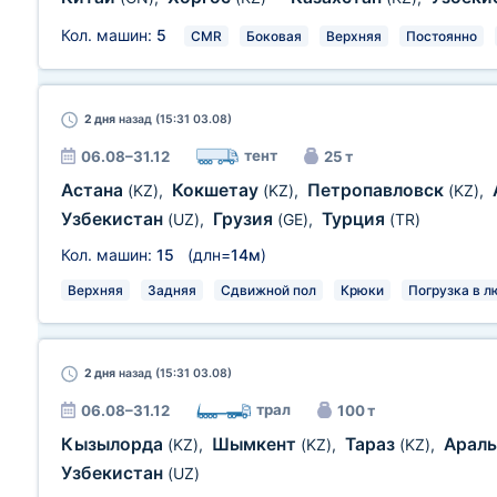
Кол. машин:
5
CMR
Боковая
Верхняя
Постоянно
2 дня
назад (15:31 03.08)
тент
06.08–31.12
25 т
Астана
Кокшетау
Петропавловск
(KZ)
,
(KZ)
,
(KZ)
,
Узбекистан
Грузия
Турция
(UZ)
,
(GE)
,
(TR)
Кол. машин:
15
(длн=
14м
)
Верхняя
Задняя
Сдвижной пол
Крюки
Погрузка в л
2 дня
назад (15:31 03.08)
трал
06.08–31.12
100 т
Кызылорда
Шымкент
Тараз
Арал
(KZ)
,
(KZ)
,
(KZ)
,
Узбекистан
(UZ)