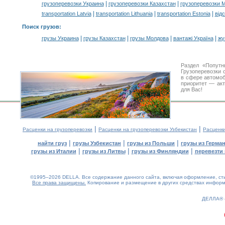
|
|
грузоперевозки Украина
грузоперевозки Казахстан
грузоперевозки 
|
|
|
transportation Latvia
transportation Lithuania
transportation Estonia
від
Поиск грузов
:
|
|
|
|
грузы Украина
грузы Казахстан
грузы Молдова
вантажі Україна
жү
Раздел «Попутн
Грузоперевозки 
в сфере автомо
приоритет — акт
для Вас!
|
|
Расценки на грузоперевозки
Расценки на грузоперевозки Узбекистан
Расценк
|
|
|
найти груз
грузы Узбекистан
грузы из Польши
грузы из Герма
|
|
|
грузы из Италии
грузы из Литвы
грузы из Финляндии
перевезти 
©1995–2026 DELLA. Все содержание данного сайта, включая оформление, стил
Все права защищены.
Копирование и размещение в других средствах информа
0.21(aws3)
060826-06:54:25
ДЕЛЛА®