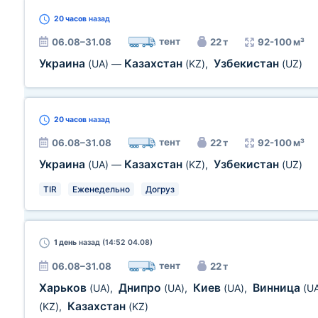
20 часов
назад
тент
06.08–31.08
22 т
92-100 м³
Украина
Казахстан
Узбекистан
(UA)
—
(KZ)
,
(UZ)
20 часов
назад
тент
06.08–31.08
22 т
92-100 м³
Украина
Казахстан
Узбекистан
(UA)
—
(KZ)
,
(UZ)
TIR
Еженедельно
Догруз
1 день
назад (14:52 04.08)
тент
06.08–31.08
22 т
Харьков
Днипро
Киев
Винница
(UA)
,
(UA)
,
(UA)
,
(U
Казахстан
(KZ)
,
(KZ)