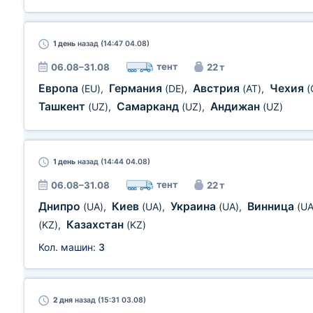
1 день
назад (14:47 04.08)
тент
06.08–31.08
22 т
Европа
Германия
Австрия
Чехия
(EU)
,
(DE)
,
(AT)
,
(
Ташкент
Самарканд
Андижан
(UZ)
,
(UZ)
,
(UZ)
1 день
назад (14:44 04.08)
тент
06.08–31.08
22 т
Днипро
Киев
Украина
Винница
(UA)
,
(UA)
,
(UA)
,
(UA
Казахстан
(KZ)
,
(KZ)
Кол. машин:
3
2 дня
назад (15:31 03.08)