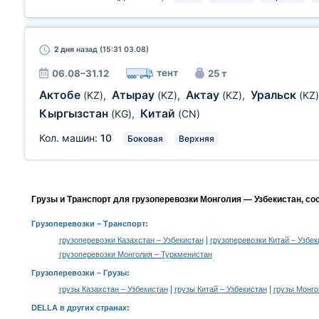
2 дня
назад (15:31 03.08)
тент
06.08–31.12
25 т
Актобе
Атырау
Актау
Уральск
(KZ)
,
(KZ)
,
(KZ)
,
(KZ)
Кыргызстан
Китай
(KG)
,
(CN)
Кол. машин:
10
Боковая
Верхняя
Грузы и Транспорт для грузоперевозки Монголия — Узбекистан, со
Грузоперевозки
– Транспорт:
|
грузоперевозки Казахстан – Узбекистан
грузоперевозки Китай – Узбек
грузоперевозки Монголия – Туркменистан
Грузоперевозки –
Грузы
:
|
|
грузы Казахстан – Узбекистан
грузы Китай – Узбекистан
грузы Монго
DELLA в других странах
: