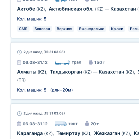
Актобе
Актюбинская обл.
Казахстан
(KZ)
,
(KZ)
—
Кол. машин:
5
CMR
Боковая
Верхняя
Еженедельно
Крюки
Рем
2 дня
назад (15:31 03.08)
трал
06.08–31.12
150 т
Алматы
Талдыкорган
Казахстан
(KZ)
,
(KZ)
—
(KZ)
,
(TR)
Кол. машин:
5
(длн=
20м
)
2 дня
назад (15:31 03.08)
тент
06.08–31.12
20 т
Караганда
Темиртау
Жезказган
К
(KZ)
,
(KZ)
,
(KZ)
,