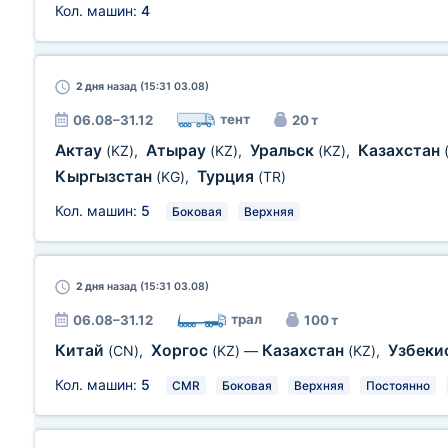
Кол. машин:
4
2 дня
назад (15:31 03.08)
тент
06.08–31.12
20 т
Актау
Атырау
Уральск
Казахстан
(KZ)
,
(KZ)
,
(KZ)
,
Кыргызстан
Турция
(KG)
,
(TR)
Кол. машин:
5
Боковая
Верхняя
2 дня
назад (15:31 03.08)
трал
06.08–31.12
100 т
Китай
Хоргос
Казахстан
Узбеки
(CN)
,
(KZ)
—
(KZ)
,
Кол. машин:
5
CMR
Боковая
Верхняя
Постоянно