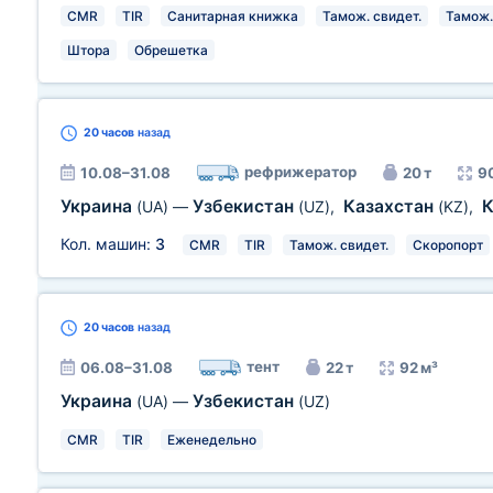
CMR
TIR
Санитарная книжка
Тамож. свидет.
Тамож.
Штора
Обрешетка
20 часов
назад
рефрижератор
10.08–31.08
20 т
9
Украина
Узбекистан
Казахстан
(UA)
—
(UZ)
,
(KZ)
,
Кол. машин:
3
CMR
TIR
Тамож. свидет.
Скоропорт
20 часов
назад
тент
06.08–31.08
22 т
92 м³
Украина
Узбекистан
(UA)
—
(UZ)
CMR
TIR
Еженедельно