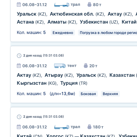
трал
06.08–31.12
80 т
Уральск
Актюбинская обл.
Актау
(KZ)
,
(KZ)
,
(KZ)
,
Астана
Алматы
Узбекистан
Кита
(KZ)
,
(KZ)
,
(UZ)
,
Кол. машин:
5
Ежедневно
Погрузка в любом городе реги
2 дня
назад (15:31 03.08)
тент
06.08–31.12
20 т
Актау
Атырау
Уральск
Казахстан
(KZ)
,
(KZ)
,
(KZ)
,
Кыргызстан
Турция
(KG)
,
(TR)
Кол. машин:
5
(длн=
13,6м
)
Боковая
Верхняя
2 дня
назад (15:31 03.08)
трал
06.08–31.12
180 т
Китай
Хоргос
Казахстан
Узбеки
(CN)
,
(KZ)
—
(KZ)
,