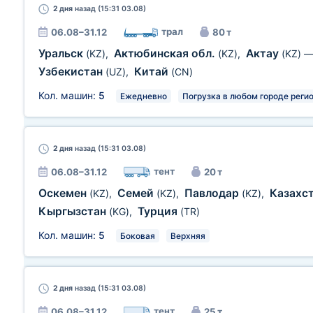
2 дня
назад (15:31 03.08)
трал
06.08–31.12
80 т
Уральск
Актюбинская обл.
Актау
(KZ)
,
(KZ)
,
(KZ)
Узбекистан
Китай
(UZ)
,
(CN)
Кол. машин:
5
Ежедневно
Погрузка в любом городе реги
2 дня
назад (15:31 03.08)
тент
06.08–31.12
20 т
Оскемен
Семей
Павлодар
Казахс
(KZ)
,
(KZ)
,
(KZ)
,
Кыргызстан
Турция
(KG)
,
(TR)
Кол. машин:
5
Боковая
Верхняя
2 дня
назад (15:31 03.08)
тент
06.08–31.12
25 т