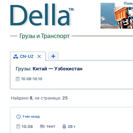
Поне
CN-UZ
Грузы:
Китай — Узбекистан
10.08–10.10
Найдено
8
, на странице:
25
1 час
назад
тент
10.08
28 т