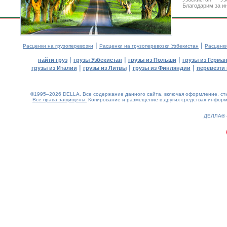
Благодарим за и
|
|
Расценки на грузоперевозки
Расценки на грузоперевозки Узбекистан
Расценк
|
|
|
найти груз
грузы Узбекистан
грузы из Польши
грузы из Герма
|
|
|
грузы из Италии
грузы из Литвы
грузы из Финляндии
перевезти 
©1995–2026 DELLA. Все содержание данного сайта, включая оформление, стил
Все права защищены.
Копирование и размещение в других средствах информа
0.13(aws4)
100826-14:09:26
ДЕЛЛА®