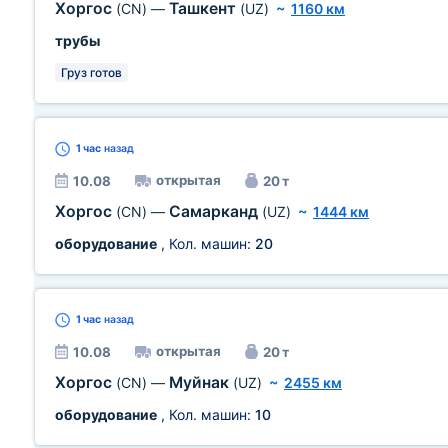
Хоргос
Ташкент
(CN)
—
(UZ)
~
1160 км
трубы
Груз готов
1 час
назад
открытая
10.08
20 т
Хоргос
Самарканд
(CN)
—
(UZ)
~
1444 км
оборудование
, Кол. машин:
20
1 час
назад
открытая
10.08
20 т
Хоргос
Муйнак
(CN)
—
(UZ)
~
2455 км
оборудование
, Кол. машин:
10