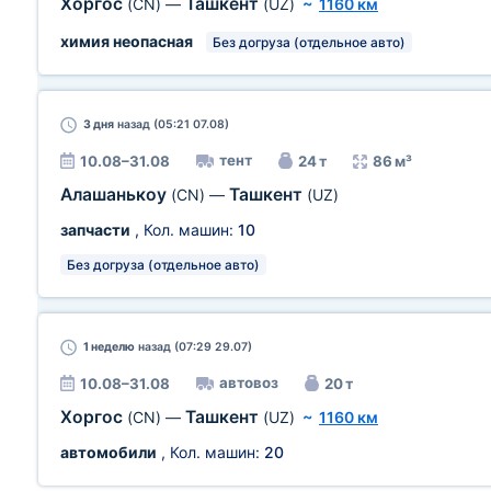
Хоргос
Ташкент
(CN)
—
(UZ)
~
1160 км
химия неопасная
Без догруза (отдельное авто)
3 дня
назад (05:21 07.08)
тент
10.08–31.08
24 т
86 м³
Алашанькоу
Ташкент
(CN)
—
(UZ)
запчасти
, Кол. машин:
10
Без догруза (отдельное авто)
1 неделю
назад (07:29 29.07)
автовоз
10.08–31.08
20 т
Хоргос
Ташкент
(CN)
—
(UZ)
~
1160 км
автомобили
, Кол. машин:
20