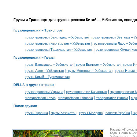
Грузы и Транспорт для грузоперевозки Китай — Узбекистан, сосед
Грузоперевозки
– Транспорт:
|
грузоперевозки Бангладеш – Узбекистан
грузоперевозки Вьетнам – У
|
грузоперевозки Кыргызстан – Узбекистан
грузоперевозки Лаос – Узбе
|
грузоперевозки Таджикистан – Узбекистан
грузоперевозки Южная Кор
Грузоперевозки –
Грузы
:
|
|
грузы Бангладеш – Узбекистан
грузы Вьетнам – Узбекистан
грузы Ин
|
|
грузы Лаос – Узбекистан
грузы Монголия – Узбекистан
грузы Непал 
грузы Китай – Туркменистан
DELLA в других странах
:
|
|
грузоперевозки Украина
грузоперевозки Казахстан
грузоперевозки 
|
|
|
transportation Latvia
transportation Lithuania
transportation Estonia
від
Поиск грузов
:
|
|
|
|
грузы Украина
грузы Казахстан
грузы Молдова
вантажі Україна
жү
Раздел «Поиск г
года. Наша мис
Узбекистан — Уз