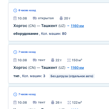
6 часов
назад
открытая
10.08
20 т
Хоргос
Ташкент
(CN)
—
(UZ)
~
1160 км
оборудование
, Кол. машин:
80
7 часов
назад
тент
10.08
22 т
150 м³
Хоргос
Ташкент
(CN)
—
(UZ)
~
1160 км
тнп
, Кол. машин:
3
Без догруза (отдельное авто)
7 часов
назад
тент
10.08
26 т
122 м³