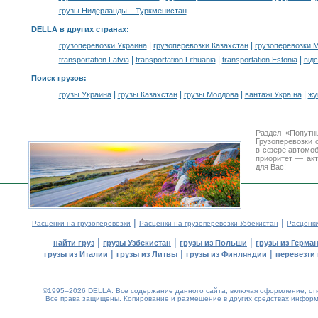
грузы Нидерланды – Туркменистан
DELLA в других странах
:
|
|
грузоперевозки Украина
грузоперевозки Казахстан
грузоперевозки 
|
|
|
transportation Latvia
transportation Lithuania
transportation Estonia
від
Поиск грузов
:
|
|
|
|
грузы Украина
грузы Казахстан
грузы Молдова
вантажі Україна
жү
Раздел «Попутн
Грузоперевозки 
в сфере автомо
приоритет — акт
для Вас!
|
|
Расценки на грузоперевозки
Расценки на грузоперевозки Узбекистан
Расценк
|
|
|
найти груз
грузы Узбекистан
грузы из Польши
грузы из Герма
|
|
|
грузы из Италии
грузы из Литвы
грузы из Финляндии
перевезти 
©1995–2026 DELLA. Все содержание данного сайта, включая оформление, стил
Все права защищены.
Копирование и размещение в других средствах информа
0.14(aws4)
100826-10:46:29