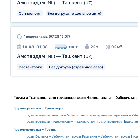
Амстердам
Ташкент
(NL)
—
(UZ)
Санпаспорт
Без догруза (отдельное авто)
4 недели
назад (07:28 13.07)
тент
10.08–31.08
22 т
92 м³
Амстердам
Ташкент
(NL)
—
(UZ)
Растентовка
Без догруза (отдельное авто)
Грузы и Транспорт для грузоперевозки Нидерланды — Узбекистан,
Грузоперевозки
– Транспорт:
|
грузоперевозки Бельгия – Узбекистан
грузоперевозки Германия – Узб
|
грузоперевозки Нидерланды – Таджикистан
грузоперевозки Нидерлан
Грузоперевозки –
Грузы
:
|
|
грузы Бельгия – Узбекистан
грузы Германия – Узбекистан
грузы Нид