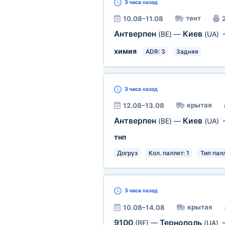
3 часа
назад
тент
10.08–11.08
2
Антверпен
Киев
(BE)
—
(UA)
химия
ADR: 3
Задняя
3 часа
назад
крытая
12.08–13.08
Антверпен
Киев
(BE)
—
(UA)
тнп
Догруз
Кол. паллет: 1
Тип палл
3 часа
назад
крытая
10.08–14.08
9100
Тернополь
(BE)
—
(UA)