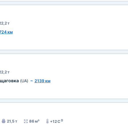
22,2 т
724 км
22,2 т
рщаговка
(UA)
~
2139 км
0
21,5 т
86 м³
+12 C