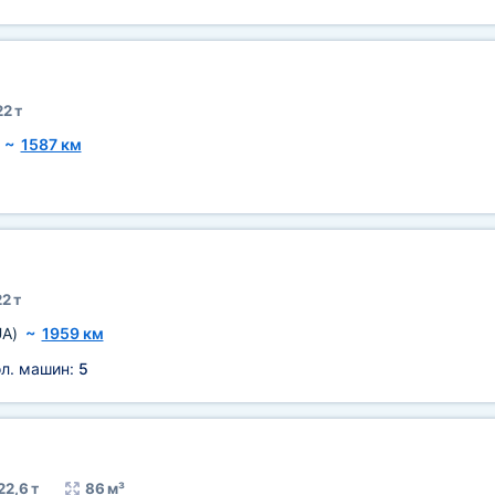
22 т
~
1587 км
2 т
UA)
~
1959 км
ол. машин:
5
22,6 т
86 м³