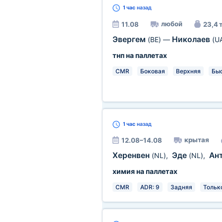
1 час
назад
любой
11.08
23,4 
Эвергем
Николаев
(BE)
—
(U
тнп на паллетах
CMR
Боковая
Верхняя
Быс
1 час
назад
крытая
12.08–14.08
Херенвен
Эде
Ан
(NL)
,
(NL)
,
химия на паллетах
CMR
ADR: 9
Задняя
Тольк