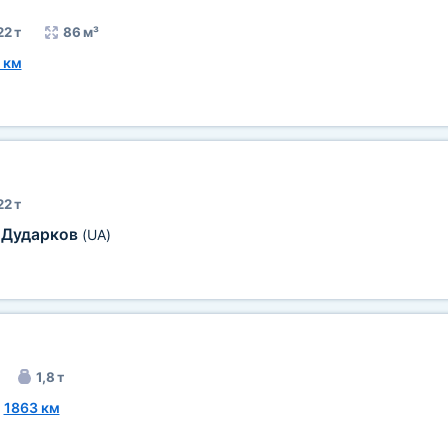
22 т
86 м³
 км
22 т
Дударков
—
(UA)
1,8 т
~
1863 км