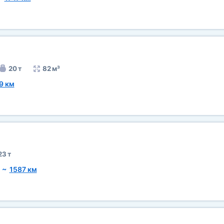
20 т
82 м³
9 км
23 т
~
1587 км