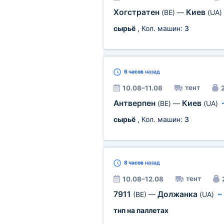
Хогстратен
Киев
(BE)
—
(UA)
сырьё
, Кол. машин:
3
6 часов
назад
тент
10.08–11.08
2
Антверпен
Киев
(BE)
—
(UA)
сырьё
, Кол. машин:
3
8 часов
назад
тент
10.08–12.08
7911
Должанка
(BE)
—
(UA)
тнп на паллетах