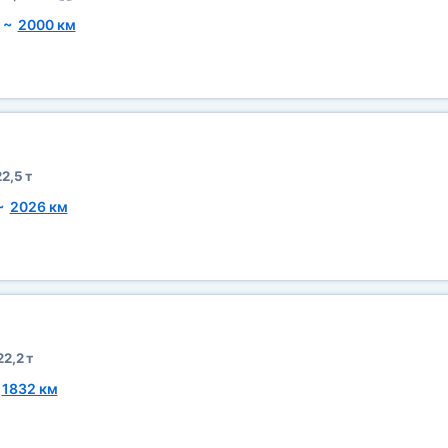
~
2000 км
2,5 т
~
2026 км
22,2 т
~
1832 км