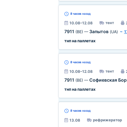
8 часов
назад
тент
10.08–12.08
7911
Запытов
(BE)
—
(UA)
~
1
тнп на паллетах
8 часов
назад
тент
10.08–12.08
7911
Софиевская Бо
(BE)
—
тнп на паллетах
8 часов
назад
рефрижератор
13.08