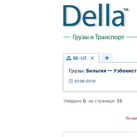
BE-UZ
Грузы:
Бельгия — Узбекист
07.08–07.10
Найдено
0
, на странице:
25
По на