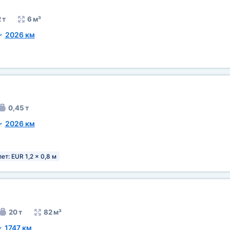
 т
6 м³
~
2026 км
0,45 т
~
2026 км
ет: EUR 1,2 x 0,8 м
20 т
82 м³
~
1747 км