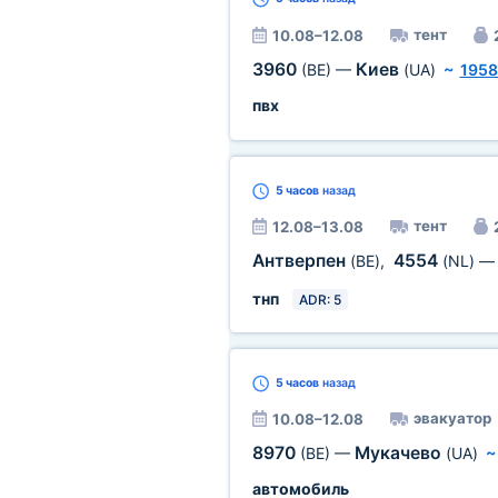
тент
10.08–12.08
3960
Киев
(BE)
—
(UA)
~
1958
пвх
5 часов
назад
тент
12.08–13.08
Антверпен
4554
(BE)
,
(NL)
тнп
ADR: 5
5 часов
назад
эвакуатор
10.08–12.08
8970
Мукачево
(BE)
—
(UA)
автомобиль