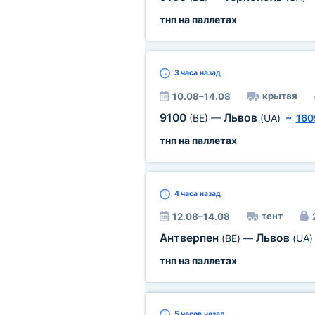
тнп на паллетах
3 часа
назад
крытая
10.08–14.08
9100
Львов
(BE)
—
(UA)
~
160
тнп на паллетах
4 часа
назад
тент
12.08–14.08
Антверпен
Львов
(BE)
—
(UA)
тнп на паллетах
5 часов
назад