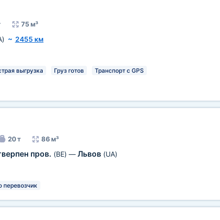
т
75 м³
A)
~
2455 км
трая выгрузка
Груз готов
Транспорт с GPS
20 т
86 м³
тверпен пров.
Львов
(BE)
—
(UA)
о перевозчик