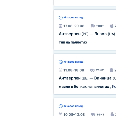
6 часов
назад
тент
17.08–20.08
Антверпен
Львов
(BE)
—
(UA)
тнп на паллетах
6 часов
назад
тент
11.08–18.08
2
Антверпен
Винница
(BE)
—
(
масло в бочках на паллетах
, К
6 часов
назад
тент
10.08–13.08