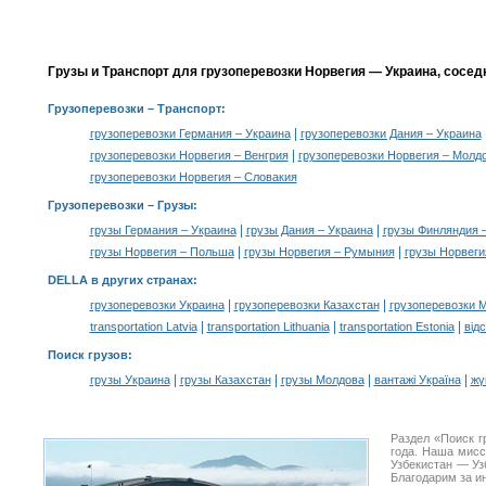
Грузы и Транспорт для грузоперевозки Норвегия — Украина, сосед
Грузоперевозки
– Транспорт:
|
грузоперевозки Германия – Украина
грузоперевозки Дания – Украина
|
грузоперевозки Норвегия – Венгрия
грузоперевозки Норвегия – Молд
грузоперевозки Норвегия – Словакия
Грузоперевозки –
Грузы
:
|
|
грузы Германия – Украина
грузы Дания – Украина
грузы Финляндия 
|
|
грузы Норвегия – Польша
грузы Норвегия – Румыния
грузы Норвеги
DELLA в других странах
:
|
|
грузоперевозки Украина
грузоперевозки Казахстан
грузоперевозки 
|
|
|
transportation Latvia
transportation Lithuania
transportation Estonia
від
Поиск грузов
:
|
|
|
|
грузы Украина
грузы Казахстан
грузы Молдова
вантажі Україна
жү
Раздел «Поиск г
года. Наша мис
Узбекистан — Уз
Благодарим за и