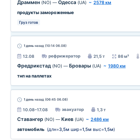
Драммен
Одесса
(NO)
—
(UA)
~
2578 км
продукты замороженные
Груз готов
1 день
назад (10:14 06.08)
рефрижератор
12.08
21,5 т
86 м³
Фредрикстад
Бровары
(NO)
—
(UA)
~
1980 км
тнп на паллетах
1 день
назад (06:45 06.08)
эвакуатор
10.08–17.08
1,3 т
Ставангер
Киев
(NO)
—
(UA)
~
2486 км
автомобиль
(длн=
3,5м
шир=
1,5м
выс=
1,5м
)