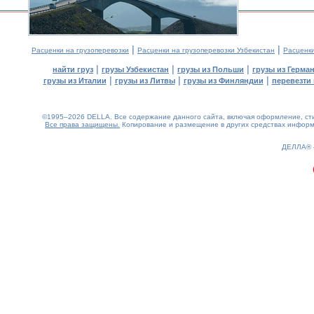
|
|
Расценки на грузоперевозки
Расценки на грузоперевозки Узбекистан
Расценк
|
|
|
найти груз
грузы Узбекистан
грузы из Польши
грузы из Герма
|
|
|
грузы из Италии
грузы из Литвы
грузы из Финляндии
перевезти 
©1995–2026 DELLA. Все содержание данного сайта, включая оформление, стил
Все права защищены.
Копирование и размещение в других средствах информа
0.12(aws4)
070826-19:44:40
ДЕЛЛА®