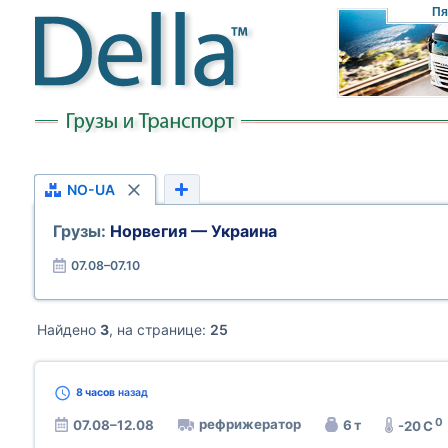
Пя
NO-UA
Грузы:
Норвегия — Украина
07.08–07.10
Найдено
3
, на странице:
25
8 часов
назад
0
рефрижератор
07.08–12.08
6 т
-20 C